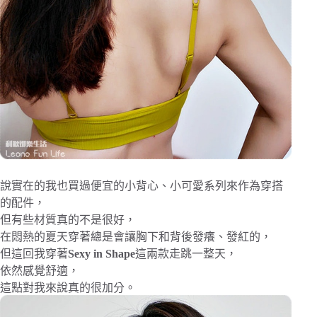
說實在的我也買過便宜的小背心、小可愛系列來作為穿搭
的配件，
但有些材質真的不是很好，
在悶熱的夏天穿著總是會讓胸下和背後發癢、發紅的，
但這回我穿著
Sexy in Shape
這兩款走跳一整天，
依然感覺舒適，
這點對我來說真的很加分。