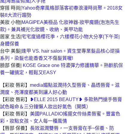
風|海島度假風|人字拖
穿搭 時尚|
Yahoo奇摩風格部落客初春浪漫時尚聚。2018女
裝8大流行趨勢
美妝 小物|
MAGIPEA美極品 化妝神器-妝甲魔鏡(泡泡先生
款)。兼具補光化妝鏡、收納、美甲功能
居家 生活|
宅宅度過櫻花季，六樣櫻花小物大分享|下午茶|
身體保養
台中 美髮|
逢甲 VS. hair salon。資生堂專業髮品核心逆損
系列，染髮也能香香又不傷髮質喔! 
臉部 保養| 
KOSE Grace one 特濃彈力修護精華。熟齡肌保
養一罐搞定，輕鬆又EASY  
【彩妝 唇彩】
media媚點滋潤持久型唇膏、晶透唇膏。滋
潤度、亮澤度都美到讓人好心動
【彩妝 唇彩】
❥ELLE 2015 BEAUTY❥ 多款熱門搶手唇膏
試色報命＆三分鐘懶人妝出好氣色（開獎）
【彩妝 唇彩】
美國PALLADIO搖擺女伶絲柔唇蜜。豐富色
彩，妝點女孩、女人每一種風情
【唇部 保養】
長效滋潤雙唇，一支唇膏在手~保養、防