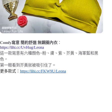
Comfy寫意 簡約舒適 無鋼圈內衣
：
https://lihi.cc/UvHug/Leona
這一款寫意有六種顏色~粉、膚、紫、芥黃、海軍藍和黑
色，
第一眼看到芥黃就被吸引住了。
更多款式：
https://lihi.cc/FKW9U/Leona