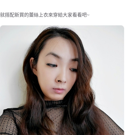
就搭配新買的蕾絲上衣來穿給大家看看吧~