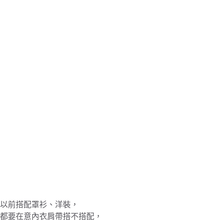
以前搭配罩衫、洋裝，
都要在意內衣肩帶搭不搭配，