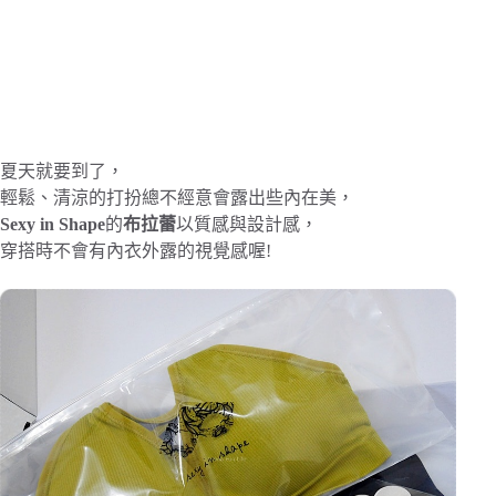
夏天就要到了，
輕鬆、清涼的打扮總不經意會露出些內在美，
Sexy in Shape
的
布拉蕾
以質感與設計感，
穿搭時不會有內衣外露的視覺感喔!