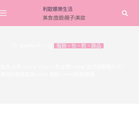
跳
利歐娜樂生活
至
美食|旅遊|親子|美妝
主
要
內
容
2018/04/30
服飾、包、鞋、飾品
穿搭 內著|Sexy in Shape。布拉蕾Bralette 法式無鋼圈內衣、
薄襯舒適無拘束|Hottie 辣妞/Comfy寫意|推薦