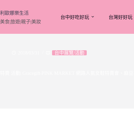
跳
至
利歐娜樂生活
台中好吃好玩
台灣好好玩
主
美食|旅遊|親子|美妝
要
內
容
2018/03/31
台中展覽/活動
特賣 活動| Gracegift-PINK MARKET 網路人氣女鞋特