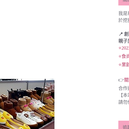
我是
於挖
📍 
親子
⭐20
⭐食
⭐業
👉
關
合作
【本
請勿
追