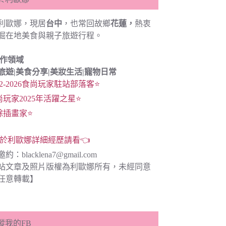
利歐娜，現居
台中
，也常回故鄉
花蓮，
熱衷
掘在地美食與親子旅遊行程。
創作領域
旅遊|
美食分享|
美妝生活|寵物日常
22-2026食尚玩家駐站部落客⭐
尚玩家2025年活躍之星⭐
餘插畫家⭐
於利歐娜詳細經歷請看👈
邀約：
blacklena7@gmail.com
站文章及照片版權為利歐娜所有，未經同意
任意轉載】
蹤我的FB