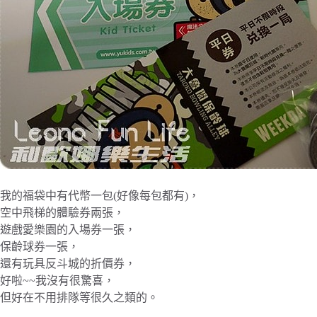
我的福袋中有代幣一包(好像每包都有)，
空中飛梯的體驗券兩張，
遊戲愛樂園的入場券一張，
保齡球券一張，
還有玩具反斗城的折價券，
好啦~~我沒有很驚喜，
但好在不用排隊等很久之類的。