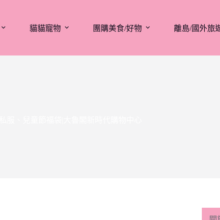
貓貓寵物
團購美食/好物
離島/國外旅
賣會、麻豆私服、兒童節福袋|大魯閣新時代購物中心
關