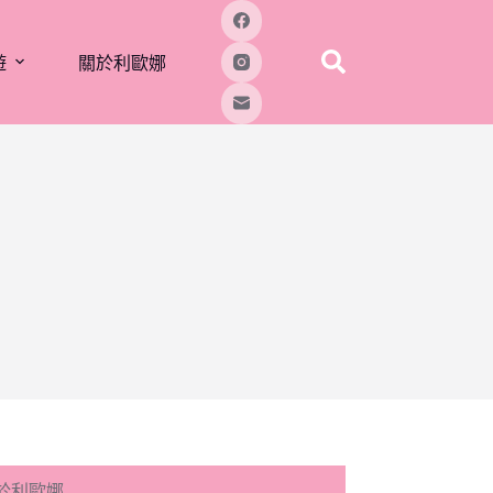
遊
關於利歐娜
於利歐娜