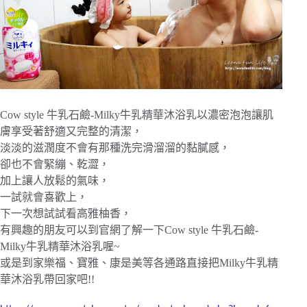
Cow style 牛乳石鹼-Milky牛乳精華沐浴乳以濃密泡泡讓肌
膚享受著舒適又完整的清潔，
淡淡的滋潤度不會有那種洗完滑溜溜的黏膩感，
卻也不會緊繃、乾澀，
加上讓人放鬆的氣味，
一試就會喜歡上，
下一次想試試看高雅柚香，
有興趣的朋友可以到官網了解一下Cow style 牛乳石鹼-
Milky牛乳精華沐浴乳喔~
或是到家樂福、寶雅、康是美等各通路直接把
Milky牛乳精
華沐浴乳帶回家吧!!