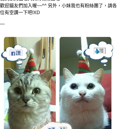
歡迎貓友們加入喔~~^^ 另外，小妹我也有粉絲團了，請各
位有空讚一下吧!XD 
—