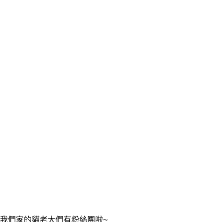
我們家的貓老大們有粉絲團啦~