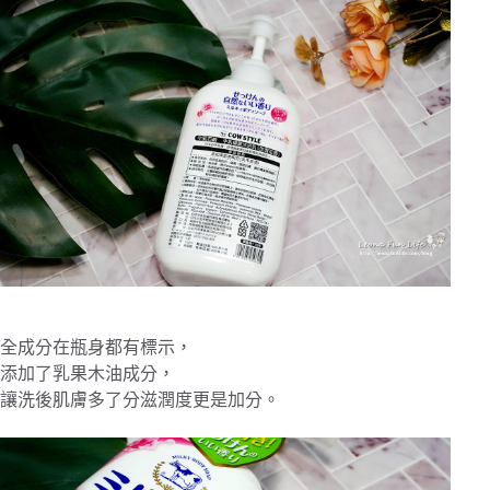
全成分在瓶身都有標示，
添加了乳果木油成分，
讓洗後肌膚多了分滋潤度更是加分。