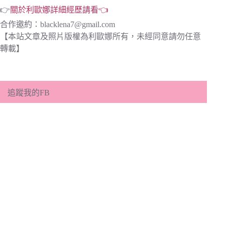
👉
關於利歐娜詳細經歷請看👈
合作邀約：
blacklena7@gmail.com
【本站文章及照片版權為利歐娜所有，未經同意請勿任意
轉載】
追蹤我的FB