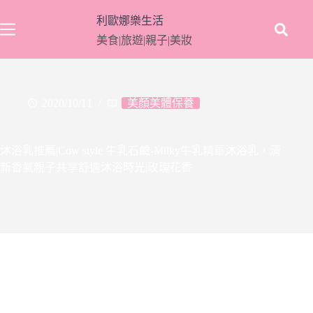
跳
利歐娜樂生活
至
美食|旅遊|親子|美妝
主
要
內
容
2020/10/11
美顏美體保養
沐浴乳推薦|Cow style 牛乳石鹼-Milky牛乳精華沐浴乳，清
新香氣親子共享舒適沐浴時光|玫瑰花香