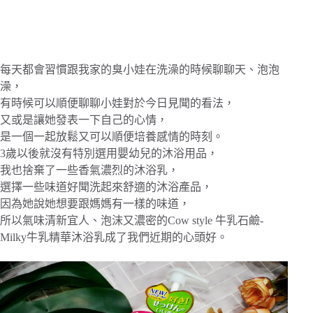
每天都會習慣跟我家的臭小娃在洗澡的時候聊聊天、泡泡
澡，
有時候可以順便聊聊小娃對於今日見聞的看法，
又或是讓她發表一下自己的心情，
是一個一起放鬆又可以順便培養感情的時刻。
3歲以後就沒有特別選用嬰幼兒的沐浴用品，
我也捨棄了一些香氣濃烈的沐浴乳，
選擇一些味道好聞洗起來舒適的沐浴產品，
因為她說她想要跟媽媽有一樣的味道，
所以氣味清新宜人、泡沫又濃密的Cow style 牛乳石鹼-
Milky牛乳精華沐浴乳成了我們近期的心頭好。