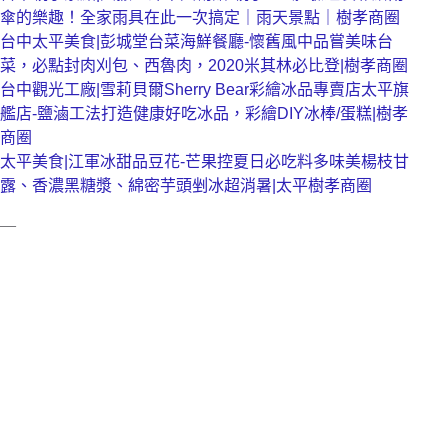
傘的樂趣！全家雨具在此一次搞定｜雨天景點｜樹孝商圈
台中太平美食|彭城堂台菜海鮮餐廳-懷舊風中品嘗美味台
菜，必點封肉刈包、西魯肉，2020米其林必比登|樹孝商圈
台中觀光工廠|雪莉貝爾Sherry Bear彩繪冰品專賣店太平旗
艦店-鹽滷工法打造健康好吃冰品，彩繪DIY冰棒/蛋糕|樹孝
商圈
太平美食|江軍冰甜品豆花-芒果控夏日必吃料多味美楊枝甘
露、香濃黑糖漿、綿密芋頭剉冰超消暑|太平樹孝商圈
—