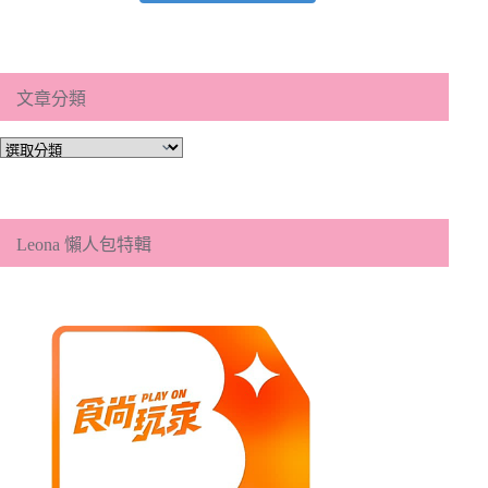
文章分類
文
章
分
類
Leona 懶人包特輯