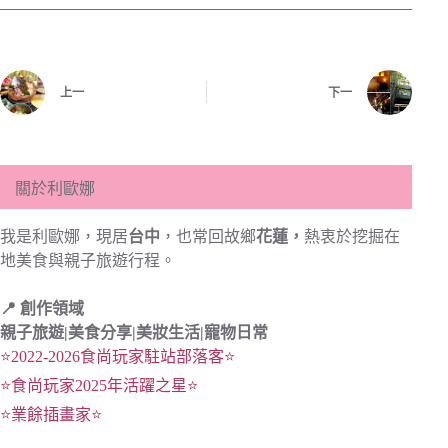
上一
下一
關於利歐娜
我是利歐娜，現居
台中
，也常回故鄉
花蓮，
熱衷於挖掘在
地美食與親子旅遊行程。
📍 創作領域
親子旅遊|
美食分享|
美妝生活|寵物日常
⭐2022-2026食尚玩家駐站部落客⭐
⭐食尚玩家2025年活躍之星⭐
⭐業餘插畫家⭐