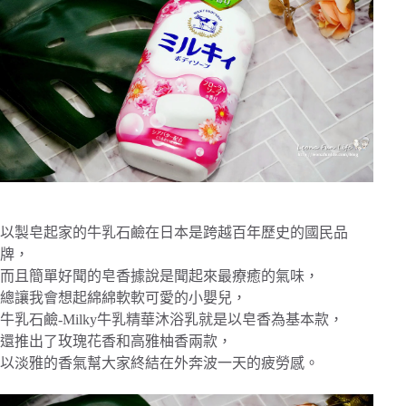
以製皂起家的牛乳石鹼在日本是跨越百年歷史的國民品
牌，
而且簡單好聞的皂香據說是聞起來最療癒的氣味，
總讓我會想起綿綿軟軟可愛的小嬰兒，
牛乳石鹼-Milky牛乳精華沐浴乳就是以皂香為基本款，
還推出了玫瑰花香和高雅柚香兩款，
以淡雅的香氣幫大家終結在外奔波一天的疲勞感。