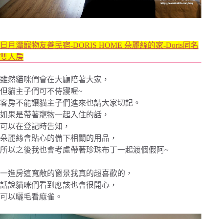
日月潭寵物友善民宿-DORIS HOME 朵麗絲的家-Doris同名
雙人房
雖然貓咪們會在大廳陪著大家，
但貓主子們可不侍寢喔~
客房不能讓貓主子們進來也請大家切記。
如果是帶著寵物一起入住的話，
可以在登記時告知，
朵麗絲會貼心的備下相關的用品，
所以之後我也會考慮帶著珍珠布丁一起渡個假阿~
一進房這寬敞的窗景我真的超喜歡的，
話說貓咪們看到應該也會很開心，
可以曬毛看麻雀。