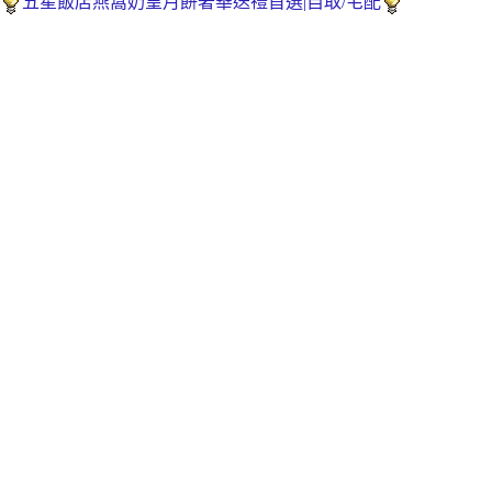
五星飯店燕窩奶皇月餅奢華送禮首選|自取/宅配