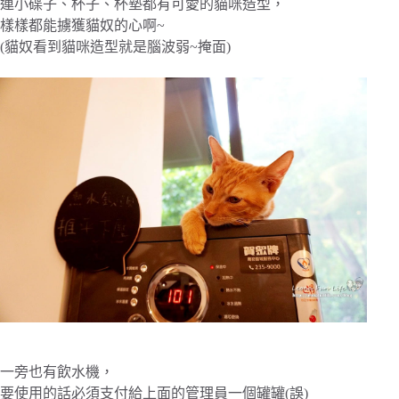
連小碟子、杯子、杯墊都有可愛的貓咪造型，
樣樣都能擄獲貓奴的心啊~
(貓奴看到貓咪造型就是腦波弱~掩面)
一旁也有飲水機，
要使用的話必須支付給上面的管理員一個罐罐(誤)