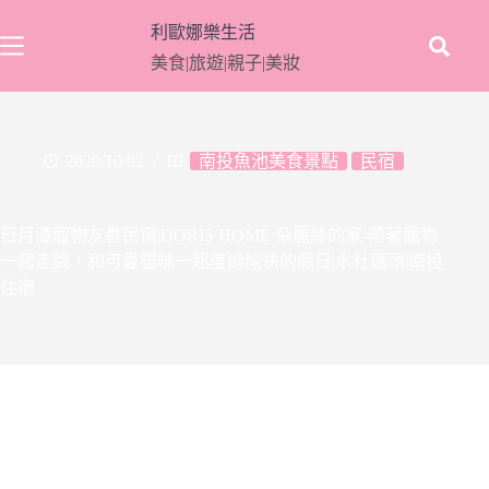
跳
利歐娜樂生活
至
美食|旅遊|親子|美妝
主
要
內
容
2020/10/02
南投魚池美食景點
民宿
日月潭寵物友善民宿|DORIS HOME 朵麗絲的家-帶著寵物
一起走跳，和可愛貓咪一起度過愉快的假日|水社碼頭|南投
住宿