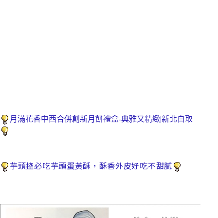
月滿花香中西合併創新月餅禮盒-典雅又精緻|新北自取
芋頭控必吃芋頭蛋黃酥，酥香外皮好吃不甜膩