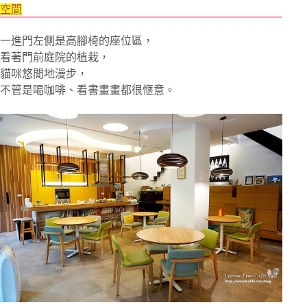
空間
一進門左側是高腳椅的座位區，
看著門前庭院的植栽，
貓咪悠閒地漫步，
不管是喝咖啡、看書畫畫都很愜意。