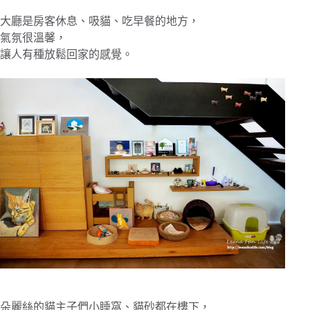
大廳是房客休息、吸貓、吃早餐的地方，
氣氛很溫馨，
讓人有種放鬆回家的感覺。
朵麗絲的貓主子們小睡窩、貓砂都在樓下，