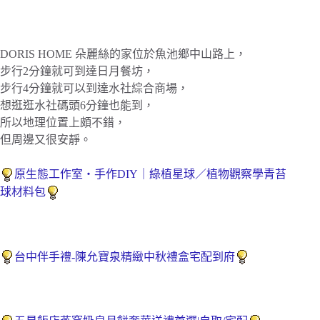
DORIS HOME 朵麗絲的家位於魚池鄉中山路上，
步行2分鐘就可到達日月餐坊，
步行4分鐘就可以到達水社綜合商場，
想逛逛水社碼頭6分鐘也能到，
所以地理位置上頗不錯，
但周邊又很安靜。
原生態工作室・手作DIY｜綠植星球／植物觀察學青苔
球材料包
台中伴手禮-陳允寶泉精緻中秋禮盒宅配到府