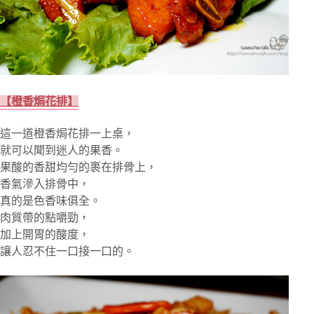
【橙香焗花排】
這一道橙香焗花排一上桌，
就可以聞到迷人的果香。
果酸的香甜均勻的裹在排骨上，
香氣滲入排骨中，
真的是色香味俱全。
肉質帶的點嚼勁，
加上開胃的酸度，
讓人忍不住一口接一口的。