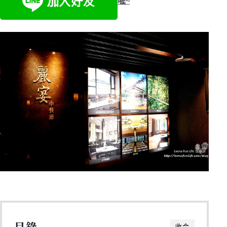
喔~
目錄
收合