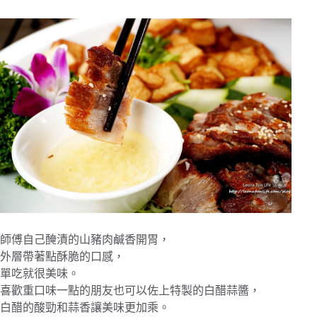
師傅自己醃漬的山豬肉鹹香開胃，
外層帶著點酥脆的口感，
單吃就很美味。
喜歡重口味一點的朋友也可以佐上特製的白醋蒜醬，
白醋的酸勁和蒜香讓美味更加乘。