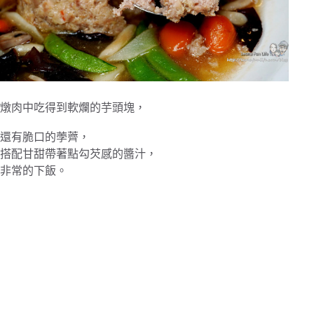
燉肉中吃得到軟爛的芋頭塊，
還有脆口的荸薺，
搭配甘甜帶著點勾芡感的醬汁，
非常的下飯。