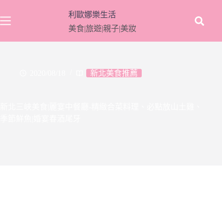
跳
利歐娜樂生活
至
美食|旅遊|親子|美妝
主
要
內
容
2020/08/18
新北美食推薦
新北三峽美食|麗宴中餐廳-精緻合菜料理、必點放山土雞、
季節鮮魚|婚宴春酒尾牙