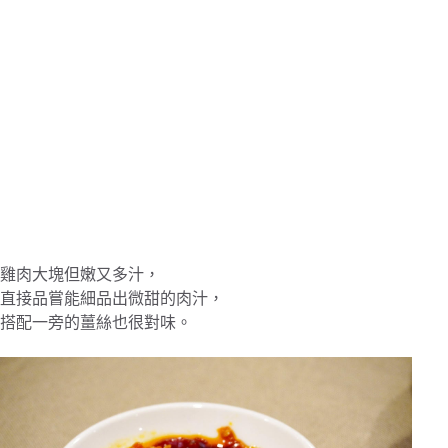
雞肉大塊但嫩又多汁，
直接品嘗能細品出微甜的肉汁，
搭配一旁的薑絲也很對味。