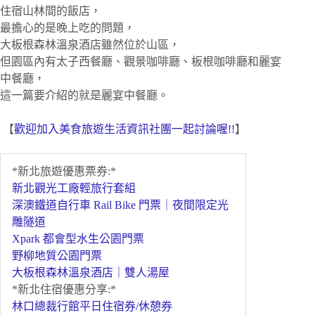
住宿山林間的飯店，
最擔心的是晚上吃的問題，
大板根森林溫泉酒店雖然位於山區，
但園區內有太子西餐廳、觀景咖啡廳、板根咖啡廳和麗宴
中餐廳，
這一篇要介紹的就是麗宴中餐廳。
【
歡迎加入美食旅遊生活資訊社團一起討論喔!!
】
*新北旅遊優惠票券:*
新北觀光工廠輕旅行套組
深澳鐵道自行車 Rail Bike 門票｜夜間限定光
雕隧道
Xpark 都會型水生公園門票
野柳地質公園門票
大板根森林溫泉酒店｜雙人湯屋
*新北住宿優惠分享:*
林口總裁行館平日住宿券/休憩券