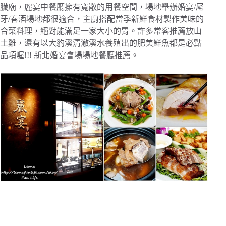
臟廟，麗宴中餐廳擁有寬敞的用餐空間，場地舉辦婚宴/尾
牙/春酒場地都很適合，主廚搭配當季新鮮食材製作美味的
合菜料理，絕對能滿足一家大小的胃。許多常客推薦放山
土雞，還有以大豹溪清澈溪水養殖出的肥美鮮魚都是必點
品項喔!!! 新北婚宴會場場地餐廳推薦。