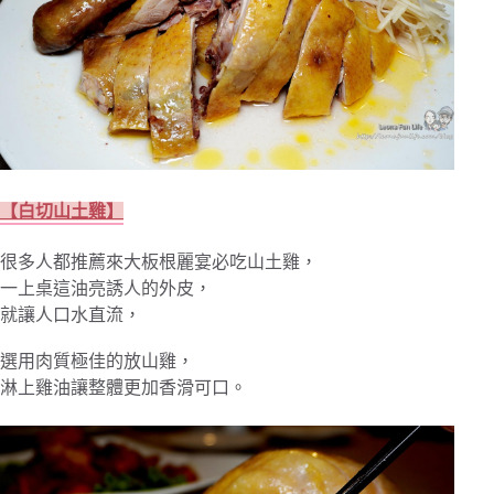
【白切山土雞】
很多人都推薦來大板根麗宴必吃山土雞，
一上桌這油亮誘人的外皮，
就讓人口水直流，
選用肉質極佳的放山雞，
淋上雞油讓整體更加香滑可口。