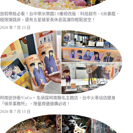
放假帶娃必看！台中樂米樂園2.0重磅改版：科技超市、6米暴龍、
極限彈跳床，還有五星級家長休息區讓你輕鬆放空！
2026 年 7 月 23 日
柯南迷快衝!CoCo × 名偵探柯南聯名主題店，台中火車站店變身
「偵茶事務所」，限量周邊搶購必收！
2026 年 7 月 15 日