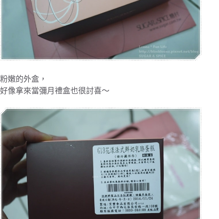
粉嫩的外盒，
好像拿來當彌月禮盒也很討喜～