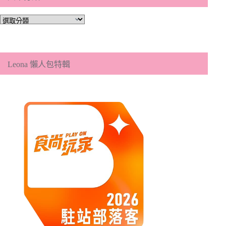
文
章
分
類
Leona 懶人包特輯