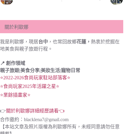
關於利歐娜
我是利歐娜，現居
台中
，也常回故鄉
花蓮，
熱衷於挖掘在
地美食與親子旅遊行程。
📍 創作領域
親子旅遊|
美食分享|
美妝生活|寵物日常
⭐2022-2026食尚玩家駐站部落客⭐
⭐食尚玩家2025年活躍之星⭐
⭐業餘插畫家⭐
👉
關於利歐娜詳細經歷請看👈
合作邀約：
blacklena7@gmail.com
【本站文章及照片版權為利歐娜所有，未經同意請勿任意
轉載】