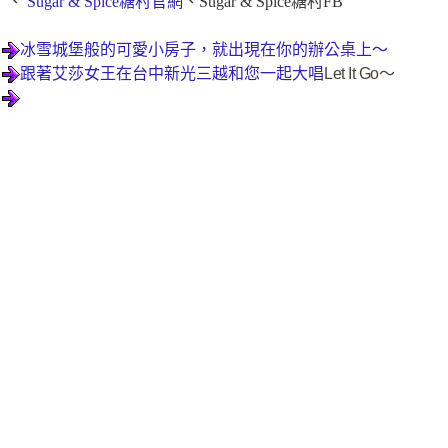
“、
Sugar & Spice糖村官網
、
Sugar & Spice糖村FB
冰雪城堡般的可愛小房子，就出現在你的辦公桌上～
跟著艾莎女王在台中新光三越和您一起大唱
Let It Go～