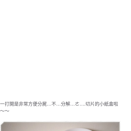
一打開是非常方便分屍…不…分解…ㄜ….切片的小紙盒啦
～～