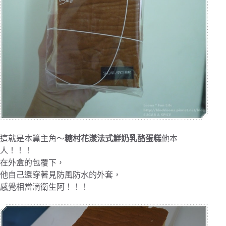
這就是本篇主角～
糖村花漾法式鮮奶乳酪蛋糕
他本
人！！！
在外盒的包覆下，
他自己還穿著見防風防水的外套，
感覺相當滴衛生阿！！！