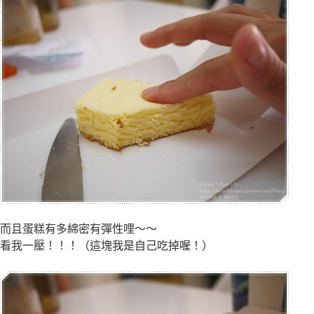
而且蛋糕有多
綿密有彈性哩～～
看我一壓！！！（這塊我是自己吃掉喔！）