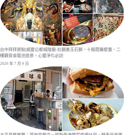
台中拜拜景點|威靈公都城隍廟-壯觀墨玉石獅、十殿閻羅壁畫、二
樓觀音金龍池造景，心靈淨化必訪
2026 年 7 月 9 日
太平早餐推薦｜草安早餐店－超新奇海帶芽肉蛋吐司、酥香豆皮蛋