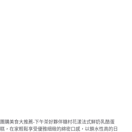
團購美食大推薦-下午茶好夥伴糖村花漾法式鮮奶乳酪蛋
糕，在家輕鬆享受優雅細緻的綿密口感，以
鎖水性高的日