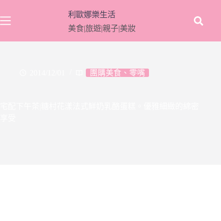
跳
利歐娜樂生活
至
美食|旅遊|親子|美妝
主
要
內
容
2014/12/01
團購美食、零嘴
宅配下午茶|糖村花漾法式鮮奶乳酪蛋糕。優雅細緻的綿密
享受