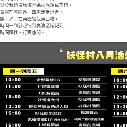
對於我們這種懶爸媽來說還算不錯，
表演前就園區、四處走走逛逛，
餓了渴了在商圈裡找東西吃，
時間一到就趕快到表演區域報到，
時間彈性、行程悠閒。