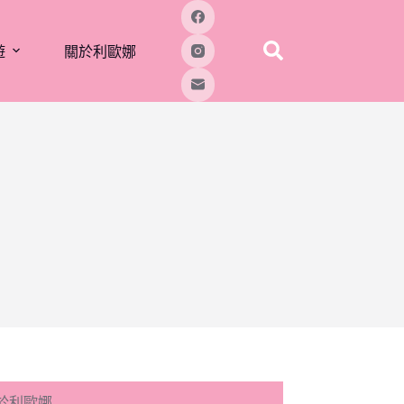
遊
關於利歐娜
於利歐娜