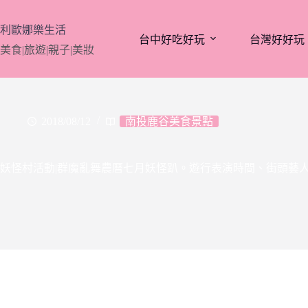
跳
至
利歐娜樂生活
台中好吃好玩
台灣好好玩
主
美食|旅遊|親子|美妝
要
內
容
2018/08/12
南投鹿谷美食景點
妖怪村活動|群魔亂舞農曆七月妖怪趴。遊行表演時間、街頭藝人|