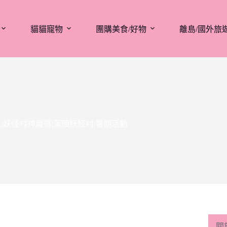
貓貓寵物
團購美食/好物
離島/國外旅
妖怪村神魔祭|溪頭妖怪村|暑期活動
關