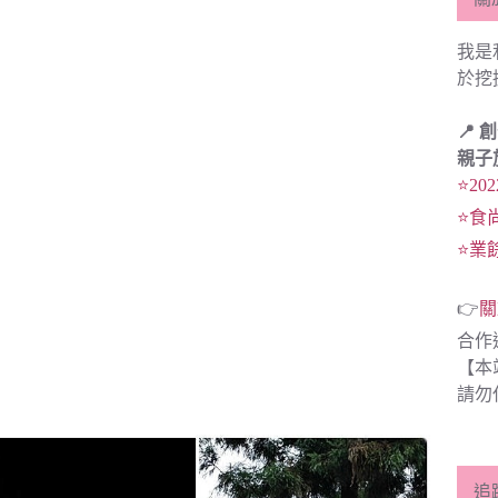
我是
於挖
📍 
親子
⭐20
⭐食
⭐業
👉
關
合作
【本
請勿
追