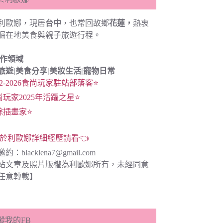
利歐娜，現居
台中
，也常回故鄉
花蓮，
熱衷
掘在地美食與親子旅遊行程。
創作領域
旅遊|
美食分享|
美妝生活|寵物日常
22-2026食尚玩家駐站部落客⭐
尚玩家2025年活躍之星⭐
餘插畫家⭐
於利歐娜詳細經歷請看👈
邀約：
blacklena7@gmail.com
站文章及照片版權為利歐娜所有，未經同意
任意轉載】
蹤我的FB