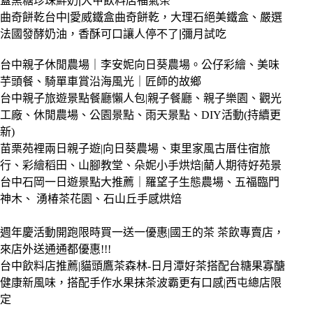
蓋黑糖珍珠鮮奶|大甲飲料店福氣茶
曲奇餅乾台中|愛威鐵盒曲奇餅乾，大理石絕美鐵盒、嚴選
法國發酵奶油，香酥可口讓人停不了|彌月試吃
台中親子休閒農場｜李安妮向日葵農場。公仔彩繪、美味
芋頭餐、騎單車賞沿海風光｜匠師的故鄉
台中親子旅遊景點餐廳懶人包|親子餐廳、親子樂園、觀光
工廠、休閒農場、公園景點、雨天景點、DIY活動(持續更
新)
苗栗苑裡兩日親子遊|向日葵農場、東里家風古厝住宿旅
行、彩繪稻田、山腳教堂、朵妮小手烘焙|藺人期待好苑景
台中石岡一日遊景點大推薦｜羅望子生態農場、五福臨門
神木、 湧椿茶花園、石山丘手感烘焙
週年慶活動開跑限時買一送一優惠|國王的茶 茶飲專賣店，
來店外送通通都優惠!!!
台中飲料店推薦|貓頭鷹茶森林-日月潭好茶搭配台糖果寡醣
健康新風味，搭配手作水果抹茶波霸更有口感|西屯總店限
定
—