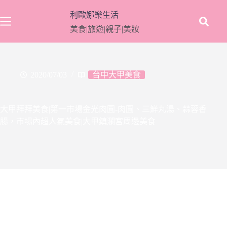
跳
利歐娜樂生活
至
美食|旅遊|親子|美妝
主
要
內
容
2020/07/03
台中大甲美食
大甲拜拜美食|第一市場金光肉圓-肉圓、三鮮丸湯、蒜蓉香
腸，市場內超人氣美食|大甲鎮瀾宮周邊美食