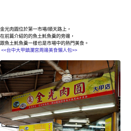
金光肉圓位於第一市場/順天路上，
在前篇介紹的的
魚土魠魚羹
的旁邊，
跟
魚土魠魚羹一樣也是市場中的熱門美食。
<<台中大甲鎮瀾宮周邊美食懶人包>>