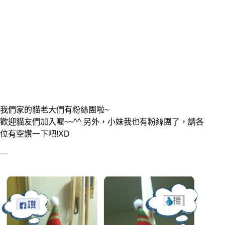
我們家的貓老大們有粉絲團啦~
歡迎貓友們加入喔~~^^ 另外，小妹我也有粉絲團了，請各
位有空讚一下吧!XD 
—