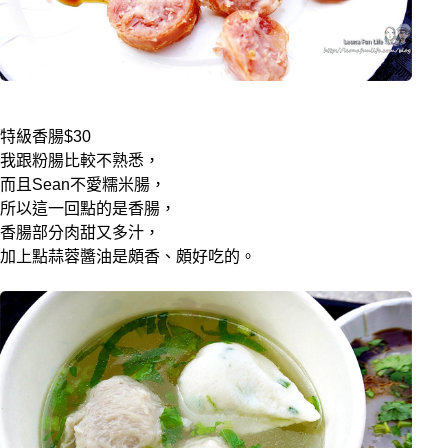
特級香腸$30
我跟粉腸比較不熟悉，
而且Sean不愛糯米腸，
所以這一回點的是香腸，
香腸部分肉甜又多汁，
加上點蒜蓉醬油是頗香、頗好吃的。