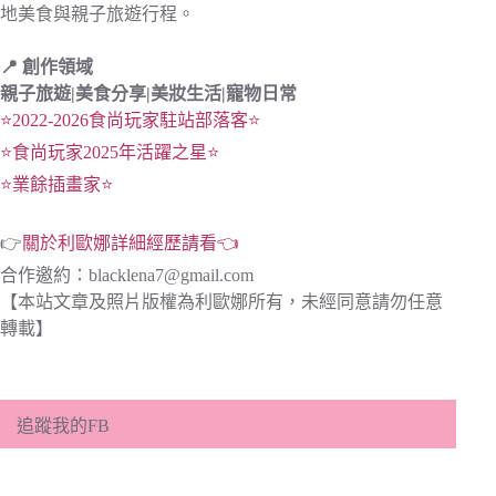
地美食與親子旅遊行程。
📍 創作領域
親子旅遊|
美食分享|
美妝生活|寵物日常
⭐2022-2026食尚玩家駐站部落客⭐
⭐食尚玩家2025年活躍之星⭐
⭐業餘插畫家⭐
👉
關於利歐娜詳細經歷請看👈
合作邀約：
blacklena7@gmail.com
【本站文章及照片版權為利歐娜所有，未經同意請勿任意
轉載】
追蹤我的FB