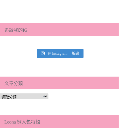
追蹤我的IG
在 Instagram 上追蹤
文章分類
文
章
分
類
Leona 懶人包特輯