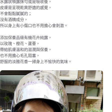
水露狀噴露抹勻或是吸收後，
皮膚是呈現乾爽舒適的感覺，
不會黏黏膩膩的；
沒有酒精成分，
所以身上有小傷口也不用擔心會刺激。
添加保養品級有機花卉純露，
以玫瑰、橙花、蘆薈，
帶給肌膚溫和的滋潤與保養，
也不用擔心毛孔阻塞，
舒服的淡雅花香一掃身上不愉快的氣味。