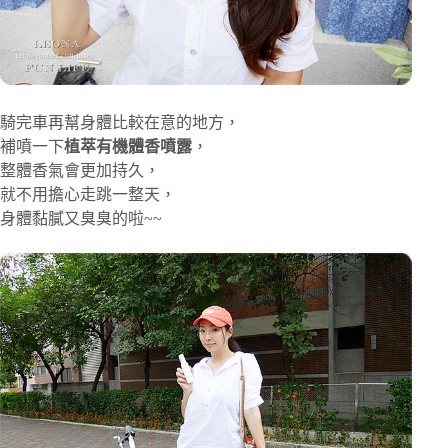
騎完車再幫身體比較在意的地方，
補噴一下
植萃有機體香噴露
，
整體香氣會更加持久，
就不用擔心走跳一整天，
身體黏膩又臭臭的啦~~