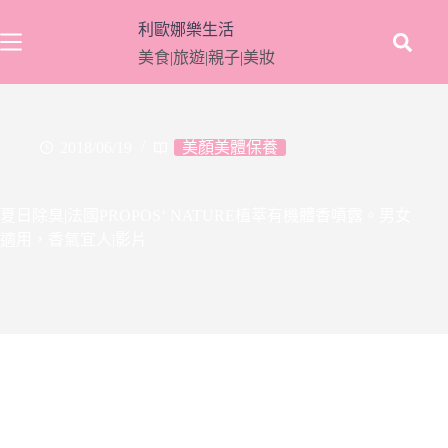
跳
利歐娜樂生活
至
美食|旅遊|親子|美妝
主
要
內
容
2018/06/19
美顏美體保養
夏日除臭|法國PROPOS‘ NATURE植萃有機體香噴露。男女
適用，香氣宜人|影片