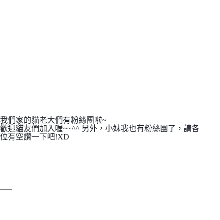
我們家的貓老大們有粉絲團啦~
歡迎貓友們加入喔~~^^ 另外，小妹我也有粉絲團了，請各
位有空讚一下吧!XD
—–