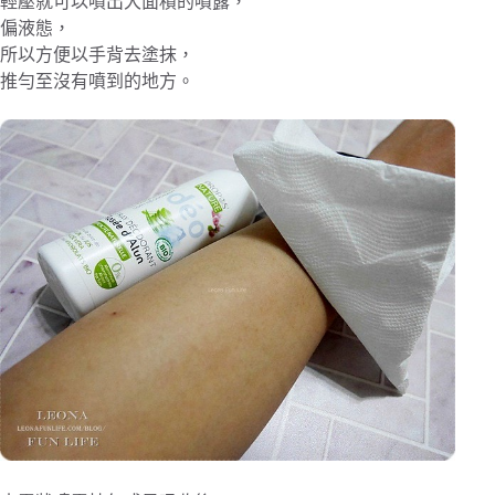
輕壓就可以噴出大面積的噴露，
偏液態，
所以方便以手背去塗抹，
推勻至沒有噴到的地方。