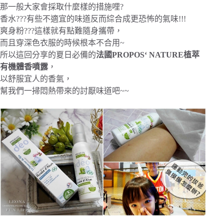
那一般大家會採取什麼樣的措施哩?
香水???有些不適宜的味道反而綜合成更恐怖的氣味!!!
爽身粉???這樣就有點難隨身攜帶，
而且穿深色衣服的時候根本不合用~
所以這回分享的夏日必備的
法國PROPOS‘ NATURE植萃
有機體香噴露
，
以舒服宜人的香氣，
幫我們一掃悶熱帶來的討厭味道吧~~