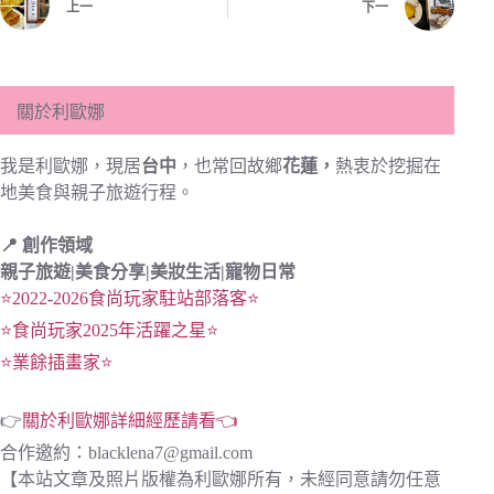
上一
下一
關於利歐娜
我是利歐娜，現居
台中
，也常回故鄉
花蓮，
熱衷於挖掘在
地美食與親子旅遊行程。
📍 創作領域
親子旅遊|
美食分享|
美妝生活|寵物日常
⭐2022-2026食尚玩家駐站部落客⭐
⭐食尚玩家2025年活躍之星⭐
⭐業餘插畫家⭐
👉
關於利歐娜詳細經歷請看👈
合作邀約：
blacklena7@gmail.com
【本站文章及照片版權為利歐娜所有，未經同意請勿任意