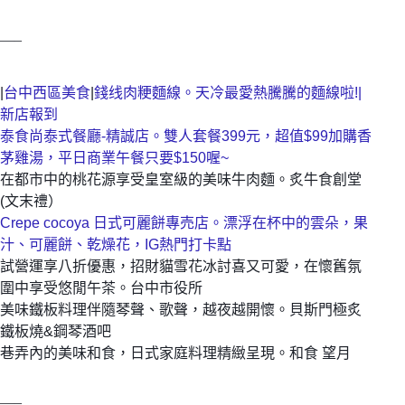
—–
|
台中西區美食
|
錢线肉粳麵線。天冷最愛熱騰騰的麵線啦!|
新店報到
泰食尚泰式餐廳-精誠店。雙人套餐399元，超值$99加購香
茅雞湯，平日商業午餐只要$150喔~
在都市中的桃花源享受皇室級的美味牛肉麵。炙牛食創堂
(文末禮）
Crepe cocoya 日式可麗餅專売店。漂浮在杯中的雲朵，果
汁、可麗餅、乾燥花，IG熱門打卡點
試營運享八折優惠，招財貓雪花冰討喜又可愛，在懷舊氛
圍中享受悠閒午茶。台中市役所
美味鐵板料理伴隨琴聲、歌聲，越夜越開懷。貝斯門極炙
鐵板燒&鋼琴酒吧
巷弄內的美味和食，日式家庭料理精緻呈現。和食 望月
—–