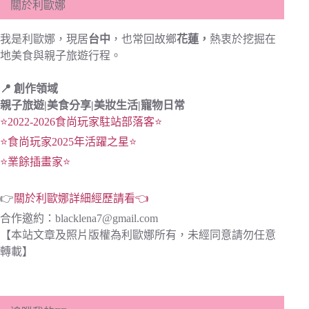
關於利歐娜
我是利歐娜，現居
台中
，也常回故鄉
花蓮，
熱衷於挖掘在
地美食與親子旅遊行程。
📍 創作領域
親子旅遊|
美食分享|
美妝生活|寵物日常
⭐2022-2026食尚玩家駐站部落客⭐
⭐食尚玩家2025年活躍之星⭐
⭐業餘插畫家⭐
👉
關於利歐娜詳細經歷請看👈
合作邀約：
blacklena7@gmail.com
【本站文章及照片版權為利歐娜所有，未經同意請勿任意
轉載】