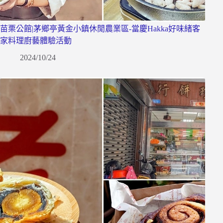
苗栗公館|茅鄉亭黃金小鎮休閒農業區-當慶Hakka好味緒客
家料理廚藝體驗活動
2024/10/24