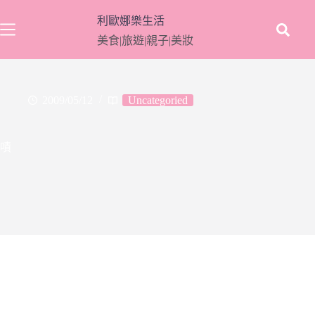
跳
利歐娜樂生活
至
美食|旅遊|親子|美妝
主
要
內
容
2009/05/12
Uncategoried
嘖