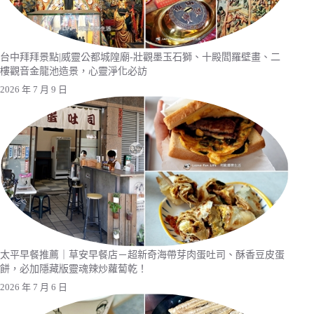
台中拜拜景點|威靈公都城隍廟-壯觀墨玉石獅、十殿閻羅壁畫、二
樓觀音金龍池造景，心靈淨化必訪
2026 年 7 月 9 日
太平早餐推薦｜草安早餐店－超新奇海帶芽肉蛋吐司、酥香豆皮蛋
餅，必加隱藏版靈魂辣炒蘿蔔乾！
2026 年 7 月 6 日