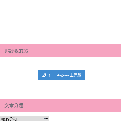
追蹤我的IG
在 Instagram 上追蹤
文章分類
文
章
分