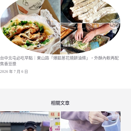
台中北屯必吃早點｜東山路「爆餡蔥花燒餅油條」，外酥內軟再配
焦香豆漿
2026 年 7 月 6 日
相關文章