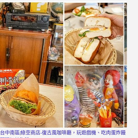
台中南區|綠空商店-復古風咖啡廳，玩遊戲機、吃肉蛋炸饅