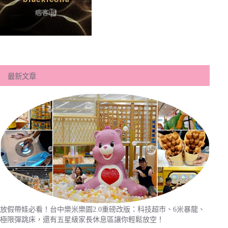
最新文章
放假帶娃必看！台中樂米樂園2.0重磅改版：科技超市、6米暴龍、
極限彈跳床，還有五星級家長休息區讓你輕鬆放空！