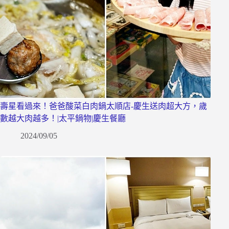
壽星看過來！爸爸酸菜白肉鍋太順店-慶生送肉超大方，歲
數越大肉越多！|太平鍋物|慶生餐廳
2024/09/05