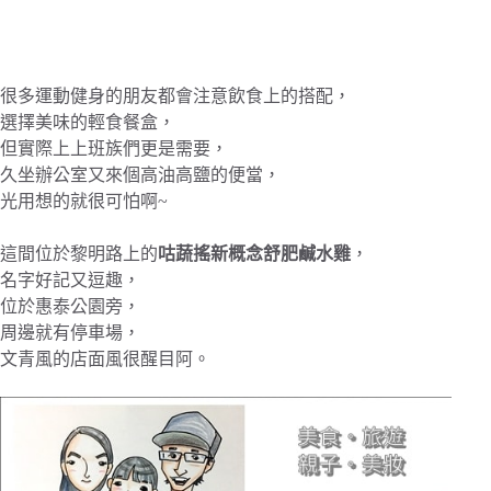
很多運動健身的朋友都會注意飲食上的搭配，
選擇美味的輕食餐盒，
但實際上上班族們更是需要，
久坐辦公室又來個高油高鹽的便當，
光用想的就很可怕啊~
這間位於黎明路上的
咕蔬搖新概念舒肥鹹水雞
，
名字好記又逗趣，
位於惠泰公園旁，
周邊就有停車場，
文青風的店面風很醒目阿。