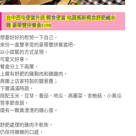
台中西屯便當外送 輕食便當 咕蔬搖新概念舒肥鹹水
雞 豪華雙拼餐盒$190
想要好好的慰勞一下自己，
來份一盒雙享受的豪華雙拼餐盒吧~
以小提籃的方式呈現，
可愛又好拿。
餐盒分上下兩層，
上層有舒肥的雞胸肉和雞腿肉，
再撒上店家特製的鹽蔥醬；
下層滿滿時蔬，
搭配玉米、豆芽、番茄、地瓜、高麗菜、杏鮑菇、小黃瓜
等季節食蔬，
還有一顆黃澄澄的糖心蛋。
舒肥處理的雞肉不乾柴，
仍保持嫩嫩的口感，