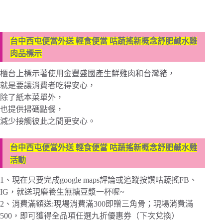
台中西屯便當外送 輕食便當 咕蔬搖新概念舒肥鹹水雞
肉品標示
櫃台上標示著使用金豐盛國產生鮮雞肉和台灣豬，
就是要讓消費者吃得安心，
除了紙本菜單外，
也提供掃碼點餐，
減少接觸彼此之間更安心。
台中西屯便當外送 輕食便當 咕蔬搖新概念舒肥鹹水雞
活動
1、現在只要完成google maps評論或追蹤按讚咕蔬搖FB、
IG，就送現磨養生無糖豆漿一杯喔~
2、消費滿額送:現場消費滿300即贈三角骨；現場消費滿
500，即可獲得全品項任選九折優惠券（下次兌換）