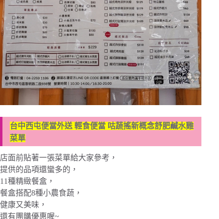
台中西屯便當外送 輕食便當 咕蔬搖新概念舒肥鹹水雞
菜單
店面前貼著一張菜單給大家參考，
提供的品項還蠻多的，
11種精緻餐盒，
餐盒搭配8種小農食蔬，
健康又美味，
還有團購優惠喔~