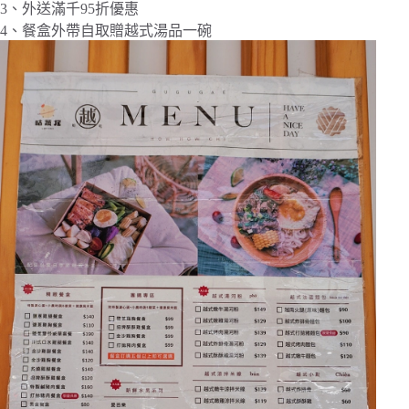
3、外送滿千95折優惠
4、餐盒外帶自取贈越式湯品一碗