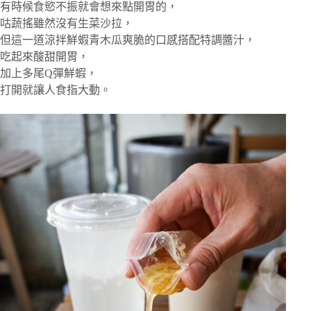
有時候食慾不振就會想來點開胃的，
咕蔬搖雖然沒有生菜沙拉，
但這一道涼拌鮮蝦青木瓜爽脆的口感搭配特調醬汁，
吃起來酸甜開胃，
加上多尾Q彈鮮蝦，
打開就讓人食指大動。