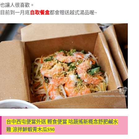
也讓人很喜歡。
目前到一月底
自取餐盒
都會贈送越式湯品喔~
台中西屯便當外送 輕食便當 咕蔬搖新概念舒肥鹹水
雞 涼拌鮮蝦青木瓜$90