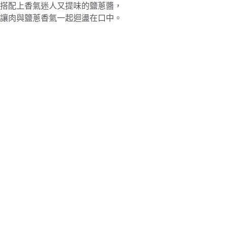
搭配上香氣迷人又提味的鹽蔥醬，
讓肉與鹽蔥香氣一起迴盪在口中。