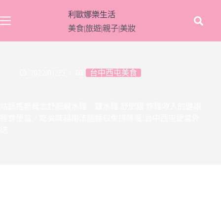
跳
利歐娜樂生活
至
美食|旅遊|親子|美妝
主
要
內
容
2022/01/25
台中西屯美食
咕蔬搖新概念舒肥鹹水雞｜鹽水雞 舒肥雞 炸雞收入的健康
輕食便當，吃美味越南法國麵包免排隊喔!台中西屯便當外
送