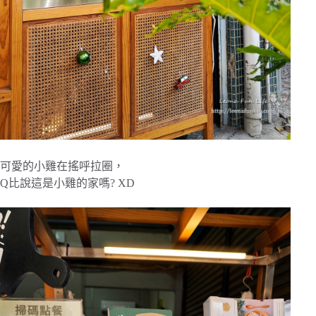
可愛的小雞在搖呼拉圈，
Q比說這是小雞的家嗎? XD