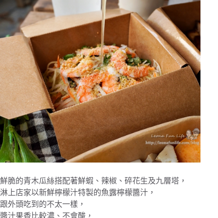
鮮脆的青木瓜絲搭配著鮮蝦、辣椒、碎花生及九層塔，
淋上店家以新鮮檸檬汁特製的魚露檸檬醬汁，
跟外頭吃到的不太一樣，
醬汁果香比較濃、不會酸，