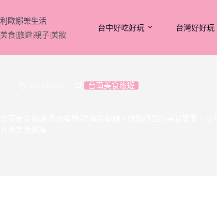
跳
至
利歐娜樂生活
台中好吃好玩
台灣好好玩
主
美食|旅遊|親子|美妝
要
內
容
2017/07/18
台南美食旅遊
台南素食餐廳|赤崁璽樓-原禪食餐廳。跨越時空的美食饗宴，
台南美食推薦