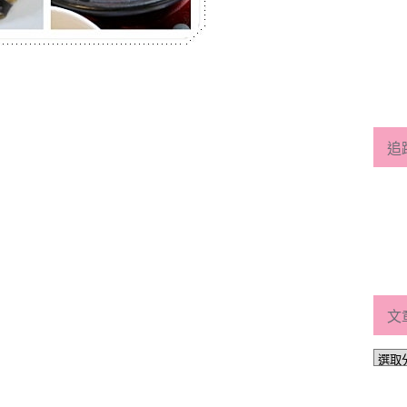
追
文
文
章
分