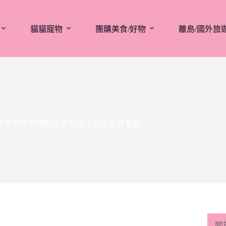
貓貓寵物
團購美食/好物
離島/國外旅
百年老宅中的精緻蔬食料理｜台南素食餐廳｜
關