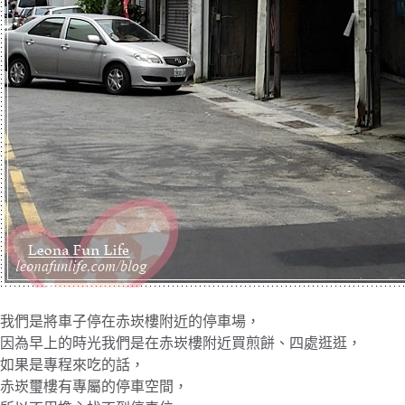
我們是將車子停在赤崁樓附近的停車場，
因為早上的時光我們是在赤崁樓附近買煎餅、四處逛逛，
如果是專程來吃的話，
赤崁璽樓有專屬的停車空間，