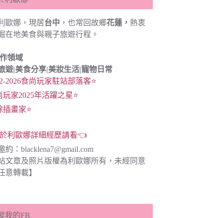
利歐娜，現居
台中
，也常回故鄉
花蓮，
熱衷
掘在地美食與親子旅遊行程。
創作領域
旅遊|
美食分享|
美妝生活|寵物日常
22-2026食尚玩家駐站部落客⭐
尚玩家2025年活躍之星⭐
餘插畫家⭐
於利歐娜詳細經歷請看👈
邀約：
blacklena7@gmail.com
站文章及照片版權為利歐娜所有，未經同意
任意轉載】
蹤我的FB