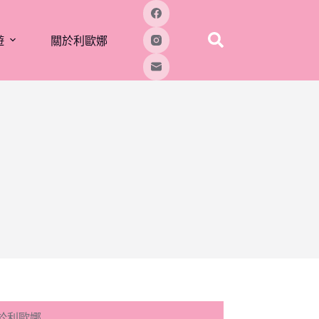
遊
關於利歐娜
於利歐娜