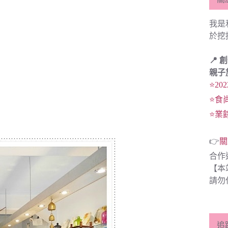
我是
於挖
📍 
親子
⭐20
⭐食
⭐業
👉
關
合作
【本
請勿
追