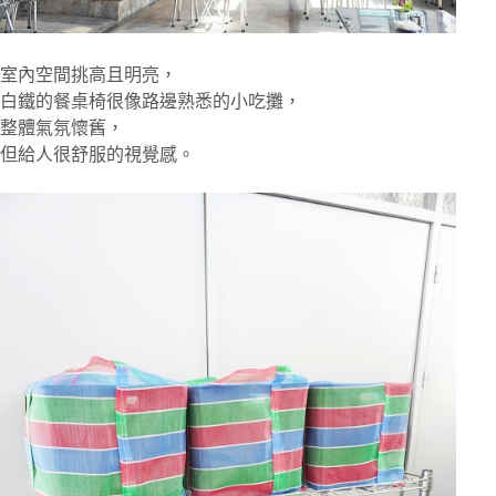
室內空間挑高且明亮，
白鐵的餐桌椅很像路邊熟悉的小吃攤，
整體氣氛懷舊，
但給人很舒服的視覺感。