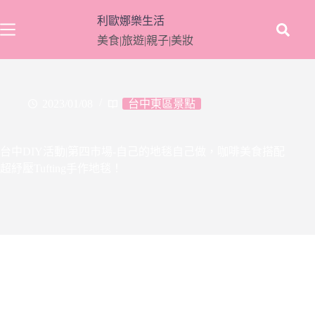
跳
利歐娜樂生活
至
美食|旅遊|親子|美妝
主
要
內
容
2023/01/08
台中東區景點
台中DIY活動|第四市場-自己的地毯自己做，咖啡美食搭配
超紓壓Tufting手作地毯！