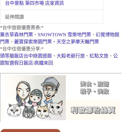
台中景點 第四市場 店家資訊
延伸閱讀
*台中旅遊優惠票券:*
薰衣草森林門票
、
SNOWTOWN 雪樂地門票
、
幻覺博物館
門票
、
麗寶探索樂園門票・天空之夢摩天輪門票
*台中住宿優惠分享:*
頭等艙飯店台中綠園道館
、
大毅老爺行旅
、
紅點文旅
、
公
園智選假日飯店/高鐵來回