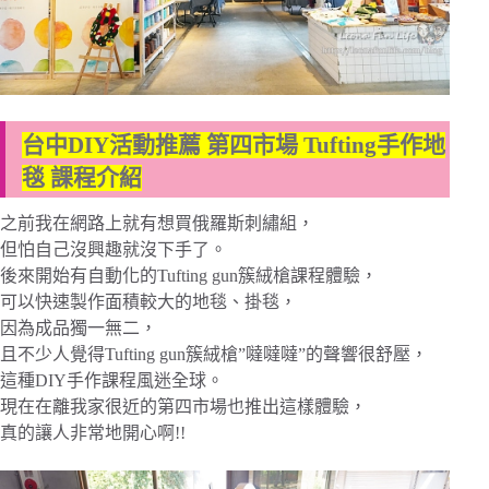
台中DIY活動推薦 第四市場 Tufting手作地
毯 課程介紹
之前我在網路上就有想買俄羅斯刺繡組，
但怕自己沒興趣就沒下手了。
後來開始有自動化的Tufting gun簇絨槍課程體驗，
可以快速製作面積較大的地毯、掛毯，
因為成品獨一無二，
且不少人覺得Tufting gun簇絨槍”噠噠噠”的聲響很舒壓，
這種DIY手作課程風迷全球。
現在在離我家很近的第四市場也推出這樣體驗，
真的讓人非常地開心啊!!