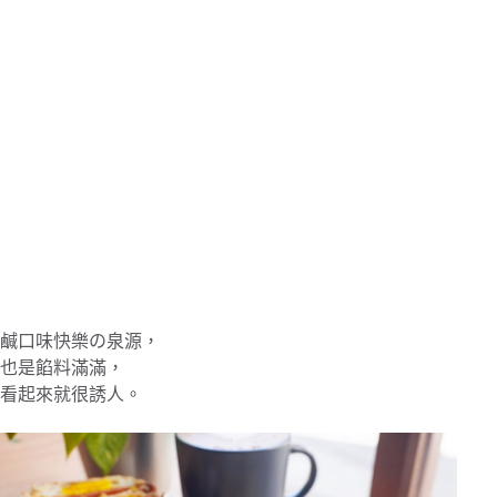
鹹口味快樂の泉源，
也是餡料滿滿，
看起來就很誘人。