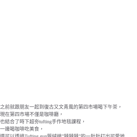
之前就跟朋友一起到復古又文青風的第四市場喝下午茶，
現在第四市場不僅是咖啡廳，
也結合了時下超夯tufting手作地毯課程，
一邊喝咖啡吃美食，
還可以透過Tufting gun簇絨槍”噠噠噠”的一針針打出可愛地