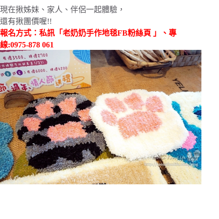
現在揪姊妹、家人、伴侶一起體驗，
還有揪團價喔!!
報名方式：私訊「
老奶奶手作地毯FB粉絲頁
」、專
線:0975-878 061