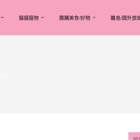
貓貓寵物
團購美食/好物
離島/國外旅
美味
關