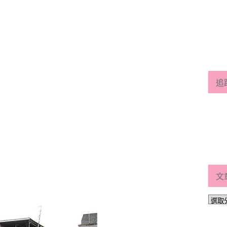
追
文
文
章
分