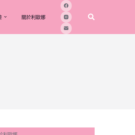
遊
關於利歐娜
於利歐娜