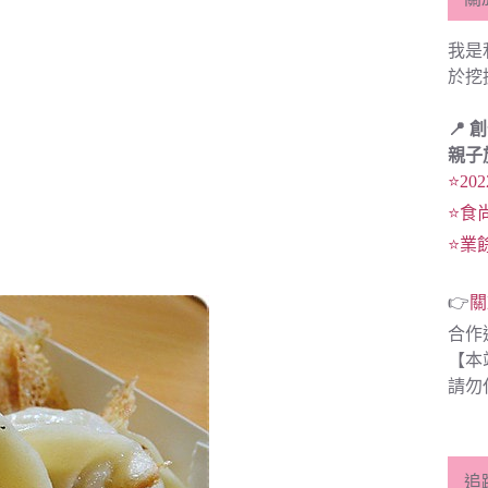
我是
於挖
📍 
親子
⭐20
⭐食
⭐業
👉
關
合作
【本
請勿
追