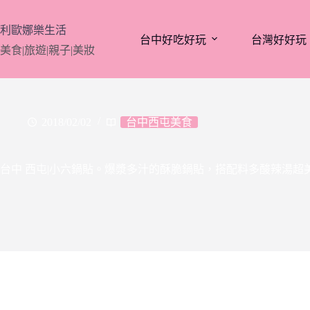
跳
至
利歐娜樂生活
台中好吃好玩
台灣好好玩
主
美食|旅遊|親子|美妝
要
內
容
2018/02/02
台中西屯美食
台中 西屯|小六鍋貼。爆漿多汁的酥脆鍋貼，搭配料多酸辣湯超