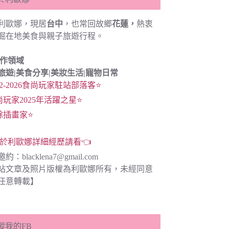
利歐娜，現居
台中
，也常回故鄉
花蓮，
熱衷
掘在地美食與親子旅遊行程。
創作領域
旅遊|
美食分享|
美妝生活|寵物日常
22-2026食尚玩家駐站部落客⭐
尚玩家2025年活躍之星⭐
餘插畫家⭐
於利歐娜詳細經歷請看👈
邀約：
blacklena7@gmail.com
站文章及照片版權為利歐娜所有，未經同意
任意轉載】
蹤我的FB