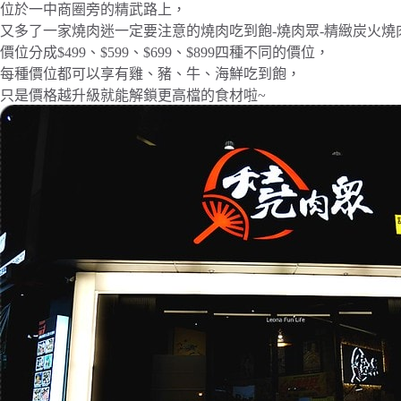
位於一中商圈旁的精武路上，
又多了一家燒肉迷一定要注意的燒肉吃到飽-燒肉眾-精緻炭火燒
價位分成$499、$599、$699、$899四種不同的價位，
每種價位都可以享有雞、豬、牛、海鮮吃到飽，
只是價格越升級就能解鎖更高檔的食材啦~