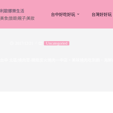
跳
至
利歐娜樂生活
台中好吃好玩
台灣好好玩
主
美食|旅遊|親子|美妝
要
內
容
2017/12/21
Uncategoried
台中 北區|燒肉眾-精緻炭火燒肉一中店。美味燒肉吃到飽，海