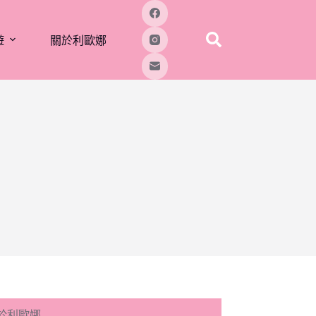
遊
關於利歐娜
於利歐娜