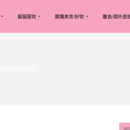
貓貓寵物
團購美食/好物
離島/國外旅
鮮痛風桶等你來體驗
關