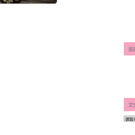
追
文
文
章
分