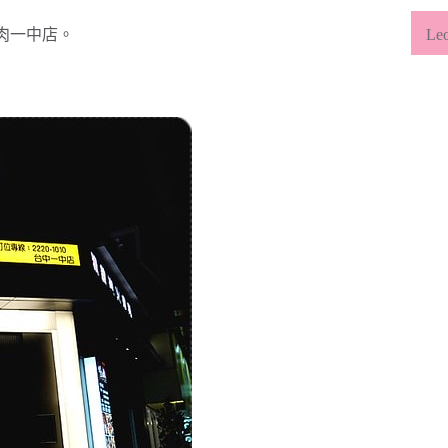
類
肉一中店。
L