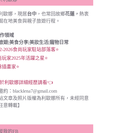
利歐娜，現居
台中
，也常回故鄉
花蓮，
熱衷
掘在地美食與親子旅遊行程。
創作領域
旅遊|
美食分享|
美妝生活|寵物日常
22-2026食尚玩家駐站部落客⭐
尚玩家2025年活躍之星⭐
餘插畫家⭐
於利歐娜詳細經歷請看👈
邀約：
blacklena7@gmail.com
站文章及照片版權為利歐娜所有，未經同意
任意轉載】
蹤我的FB