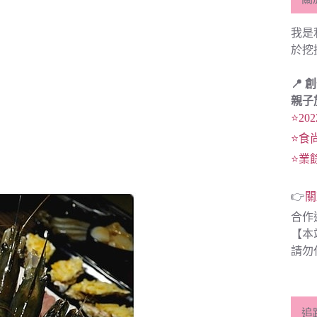
我是
於挖
📍 
親子
⭐20
⭐食
⭐業
👉
關
合作
【本
請勿
追