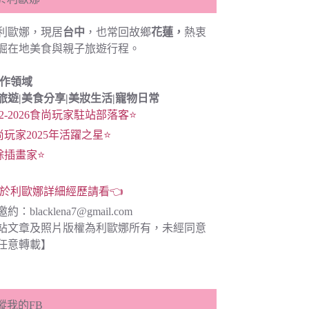
利歐娜，現居
台中
，也常回故鄉
花蓮，
熱衷
掘在地美食與親子旅遊行程。
創作領域
旅遊|
美食分享|
美妝生活|寵物日常
22-2026食尚玩家駐站部落客⭐
尚玩家2025年活躍之星⭐
餘插畫家⭐
於利歐娜詳細經歷請看👈
邀約：
blacklena7@gmail.com
站文章及照片版權為利歐娜所有，未經同意
任意轉載】
蹤我的FB