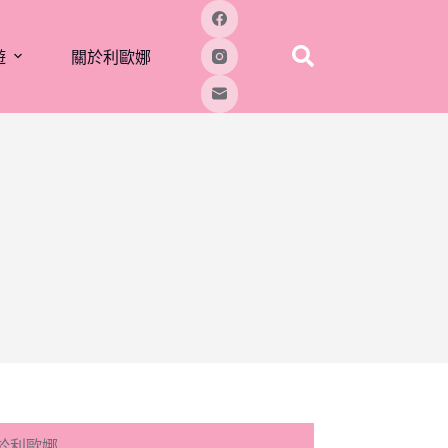
遊
關於利歐娜
於利歐娜