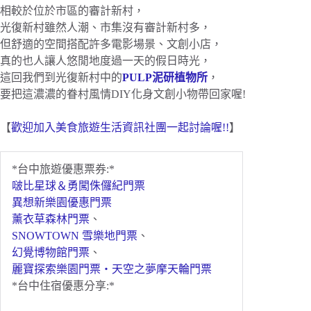
相較於位於市區的審計新村，
光復新村雖然人潮、市集沒有審計新村多，
但舒適的空間搭配許多電影場景、文創小店，
真的也人讓人悠閒地度過一天的假日時光，
這回我們到光復新村中的
PULP泥研植物所
，
要把這濃濃的眷村風情DIY化身文創小物帶回家喔!
【
歡迎加入美食旅遊生活資訊社團一起討論喔!!
】
*台中旅遊優惠票券:*
啵比星球＆勇闖侏儸紀門票
異想新樂園優惠門票
薰衣草森林門票
、
SNOWTOWN 雪樂地門票
、
幻覺博物館門票
、
麗寶探索樂園門票・天空之夢摩天輪門票
*台中住宿優惠分享:*