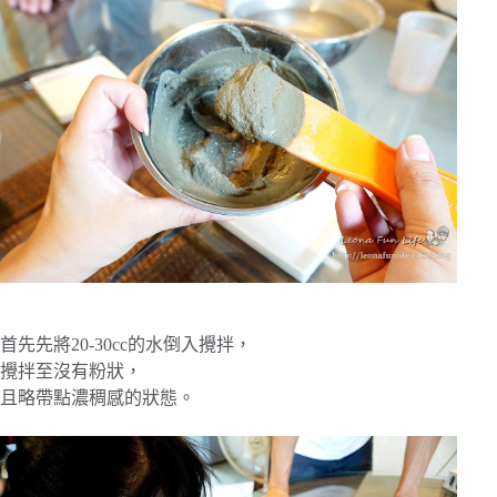
首先先將20-30cc的水倒入攪拌，
攪拌至沒有粉狀，
且略帶點濃稠感的狀態。