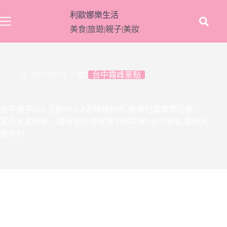
跳
利歐娜樂生活
至
美食|旅遊|親子|美妝
主
要
內
容
2021/05/22
台中霧峰景點
台中親子DIY活動|PULP泥研植物所-將眷村風情帶回家，
窗花水泥杯墊，還有迷你消波塊中部粽喔!|台中景點|霧峰光
復新村