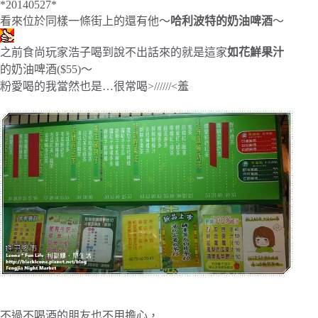
*20140527*
看來位於同樣一條街上的還有他～
哈利波特的奶油啤酒
～
之前食尚玩家浩子喝到說不出話來的就是這家
如花鮮果汁
的奶油啤酒($55)～
粉愛喝的我當然也是…很常喝>//////<羞
不過不喝酒的朋友也不用擔心，