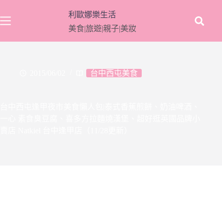
跳
利歐娜樂生活
至
美食|旅遊|親子|美妝
主
要
內
容
2015/06/02
台中西屯美食
台中西屯逢甲夜市美食懶人包|泰式香蕉煎餅、奶油啤酒、
一心 素食臭豆腐、喜多方拉麵燒漢堡、超好逛英國品牌小
賣店 Natkiel 台中逢甲店（11/28更新）