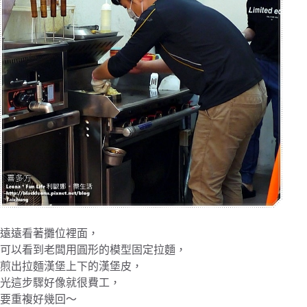
遠遠看著攤位裡面，
可以看到老闆用圓形的模型固定拉麵，
煎出拉麵漢堡上下的漢堡皮，
光這步驟好像就很費工，
要重複好幾回～