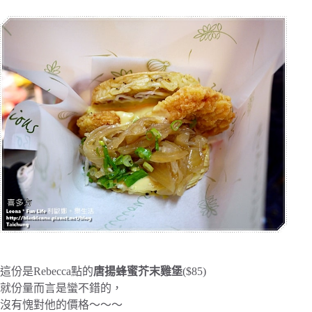
這份是Rebecca點的
唐揚蜂蜜芥末雞堡
($85)
就份量而言是蠻不錯的，
沒有愧對他的價格～～～