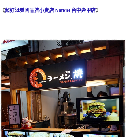
《
超好逛英國品牌小賣店 Natkiel 台中逢甲店
》
=============================================