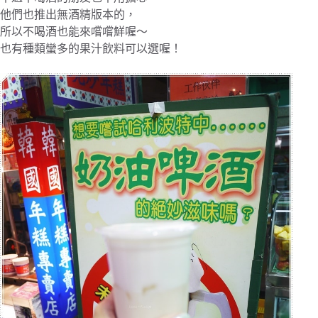
他們也推出無酒精版本的，
所以不喝酒也能來嚐嚐鮮喔～
也有種類蠻多的果汁飲料可以選喔！