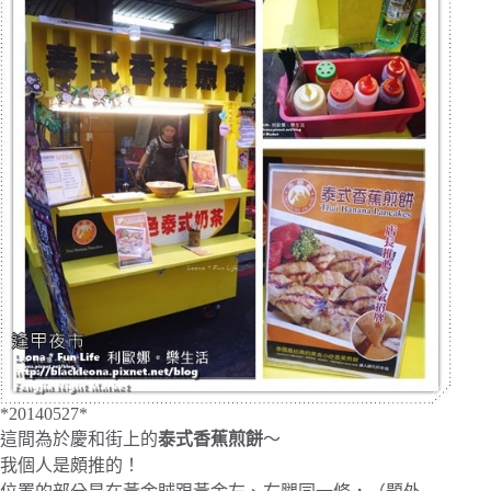
*20140527*
這間為於慶和街上的
泰式香蕉煎餅
～
我個人是頗推的！