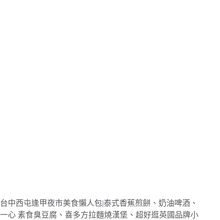
台中西屯逢甲夜市美食懶人包|泰式香蕉煎餅、奶油啤酒、
一心 素食臭豆腐、喜多方拉麵燒漢堡、超好逛英國品牌小