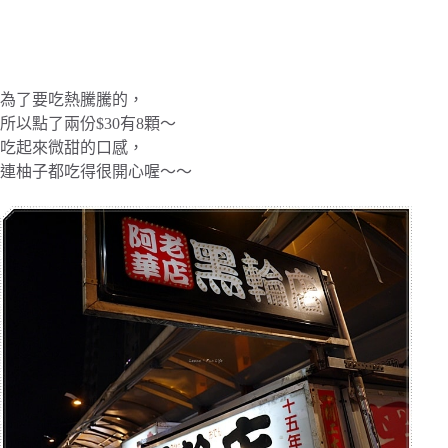
為了要吃熱騰騰的，
所以點了兩份$30有8顆～
吃起來微甜的口感，
連柚子都吃得很開心喔～～