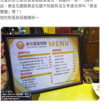
位置的部分是在黃金賊跟黃金左、右腿同一條，（題外
話，黃金左腿跟黃金右腿不知道有沒又考慮合併叫『黃金
雙腿』哩？）
他的對面是惡魔雞排～