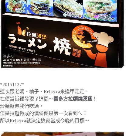
*20151127*
這次跟老媽、柚子、Rebecca來逢甲走走，
在便當街裡發現了這間～
喜多方拉麵燒漢堡
！
炒麵麵包我們吃過，
但是拉麵做成的漢堡倒是第一次看到ㄟ！
所以Rebecca就決定這家當成今晚的目標～