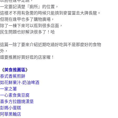
以前在逢甲走跳，
一定要記清楚『廁所』的位置，
這樣才不用有急需的時候只能擠到麥當當去大牌長龍。
但現在逢甲也多了購物廣場，
除了一棟下來可以逛到很多店面，
民生問題也好解決很多了！哈
這篇一除了要來介紹近期吃過好吃與不是那麼好的食物
外，
還要推薦好買好逛的店家喔！
《
美食推薦區
》
泰式香蕉煎餅
如花鮮果汁-
奶油啤酒
一家之薯
一心素食臭豆腐
喜多方拉麵燒漢堡
彭媽小蛋糕
阿華黑輪店