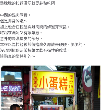
熱騰騰的拉麵漢堡就要趁熱吃阿！
中間的雞肉厚實，
但是非常的嫩～
加上融合在拉麵與雞肉間的蜂蜜芥末醬，
吃起來滿足又有爆漿感。
意外的是漢堡皮的部分，
本來以為拉麵被煎得這麼久應該是硬硬、脆脆的，
沒想到還保留著拉麵柔軟有彈性的感覺，
這點真的蠻特別的～