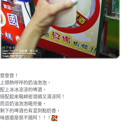
登登登！
上頭熱呼呼的奶油泡泡，
配上冰冰涼涼的啤酒，
搭配起來喝綿密滑順又清涼阿！
而且奶油泡泡喝完後，
剩下的啤酒也有混到點奶香，
味道還是很不錯阿！！！