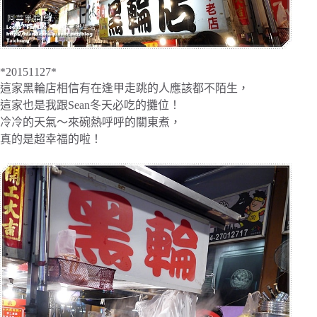
*20151127*
這家黑輪店相信有在逢甲走跳的人應該都不陌生，
這家也是我跟Sean冬天必吃的攤位！
冷冷的天氣～來碗熱呼呼的關東煮，
真的是超幸福的啦！