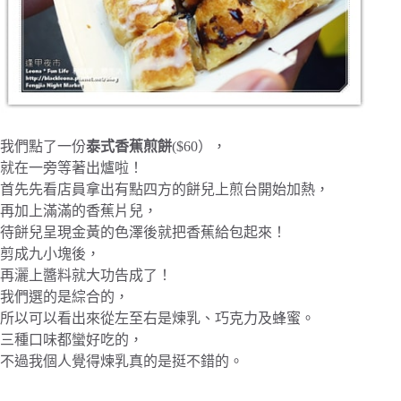
我們點了一份
泰式香蕉煎餅
($60），
就在一旁等著出爐啦！
首先先看店員拿出有點四方的餅兒上煎台開始加熱，
再加上滿滿的香蕉片兒，
待餅兒呈現金黃的色澤後就把香蕉給包起來！
剪成九小塊後，
再灑上醬料就大功告成了！
我們選的是綜合的，
所以可以看出來從左至右是煉乳、巧克力及蜂蜜。
三種口味都蠻好吃的，
不過我個人覺得煉乳真的是挺不錯的。