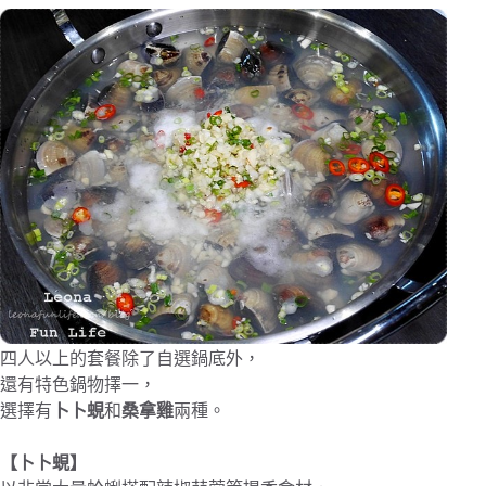
四人以上的套餐除了自選鍋底外，
還有特色鍋物擇一，
選擇有
卜卜蜆
和
桑拿雞
兩種。
【卜卜蜆】