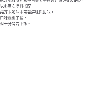
酥炸脆絲酥脆感中包覆著手撕雞的嫩與雞皮的Q，
以多層次醬料搭配，
讓芥末嗆味中帶著鮮味與甜味，
口味雖重了些，
但十分開胃下飯。