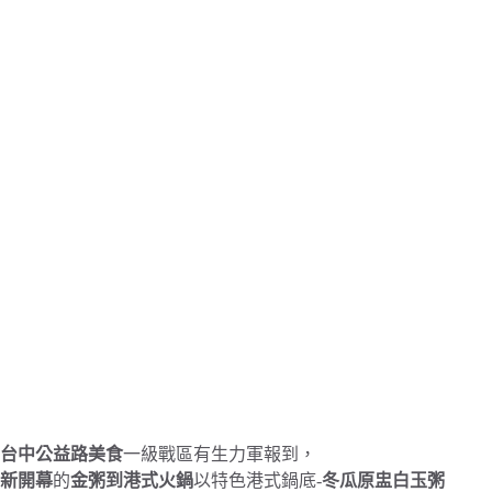
台中公益路美食
一級戰區有生力軍報到，
新開幕
的
金粥到港式火鍋
以特色港式鍋底-
冬瓜原盅白玉粥