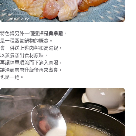
特色鍋另外一個選擇是
桑拿雞
，
是一種蒸氣鍋物的概念。
會一併送上雞肉盤和高湯鍋，
以蒸氣蒸出食材原味，
再讓精華順流而下滴入高湯，
讓湯頭層層升級後再來煮食，
也是一絕。