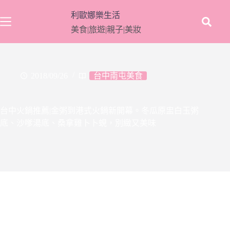
跳
利歐娜樂生活
至
美食|旅遊|親子|美妝
主
要
內
容
2018/09/26
台中南屯美食
台中火鍋推薦|金粥到港式火鍋新開幕。冬瓜原盅白玉粥
底、沙嗲湯底、桑拿雞卜卜蜆，別緻又美味