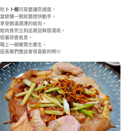
吃
卜卜蜆
可是要講究速度，
當蛤犡一開就要趕快動手，
享受飽滿潤澤的蛤肉，
蛤肉食完立刻品嘗這鮮甜湯底，
但著蒜香氣息，
喝上一碗暖胃也養生，
這長輩們應該會很喜歡的啊!!!