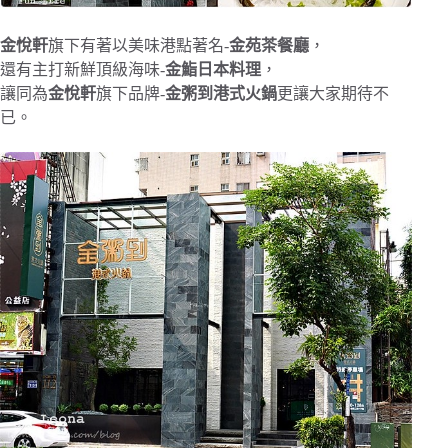
金悅軒
旗下有著以美味港點著名-
金苑茶餐廳
，
還有主打新鮮頂級海味-
金鮨日本料理
，
讓同為
金悅軒
旗下品牌-
金粥到港式火鍋
更讓大家期待不
已。