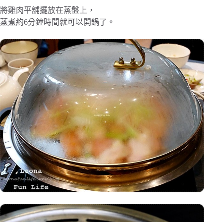
將雞肉平舖擺放在蒸盤上，
蒸煮約6分鐘時間就可以開鍋了。