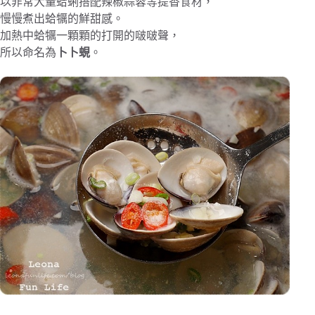
以非常大量蛤蜊搭配辣椒蒜蓉等提香食材，
慢慢煮出蛤犡的鮮甜感。
加熱中蛤犡一顆顆的打開的啵啵聲，
所以命名為
卜卜蜆
。