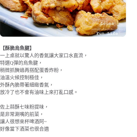
【酥脆烏魚腱】
一上桌就以驚人的香氣讓大家口水直流，
特選Q彈的烏魚腱，
稍微抓醃過再搭配蛋香炸粉，
油溫火候控制極佳，
外酥內脆帶著細緻香氣，
放冷了也不會有油味上來打亂口感。
佐上蒜酥七味粉提味，
是非常涮嘴的前菜，
讓人很想來杯啤酒阿~
好像當下酒菜也很合適