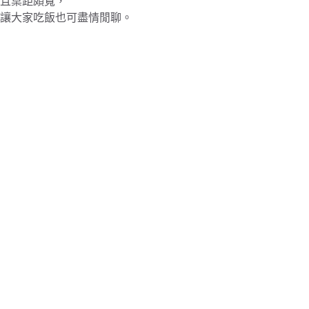
且桌距頗寬，
讓大家吃飯也可盡情閒聊。