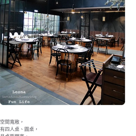
空間寬敞，
有四人桌、圓桌，