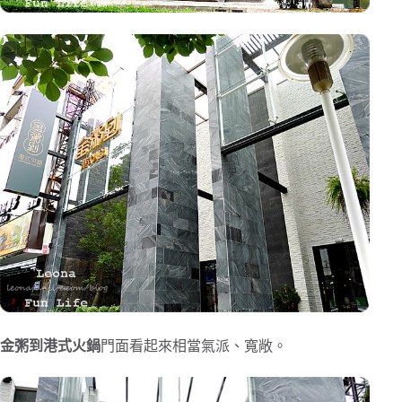
金粥到港式火鍋
門面看起來相當氣派、寬敞。