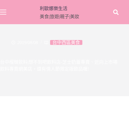
跳
利歐娜樂生活
至
美食|旅遊|親子|美妝
主
要
內
容
2019/08/08
台中西區美食
台中榴槤飲料|想不到吧飲料店-芝士奶蓋專賣、近向上市場
飲料專賣網美店，還有情人節限定版飲品喔!