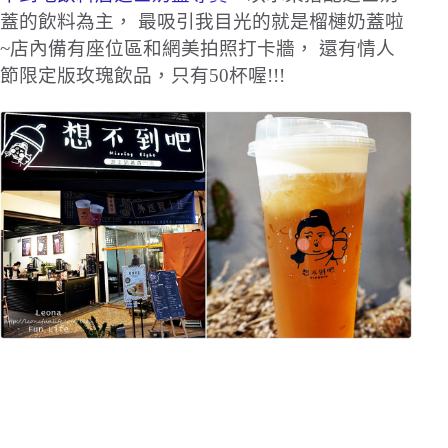
蓋的飲料為主， 最吸引我目光的就是榴槤奶蓋啦
~店內備有座位區和網美拍照打卡牆， 還有情人
節限定版玫瑰飲品，只有50杯喔!!!