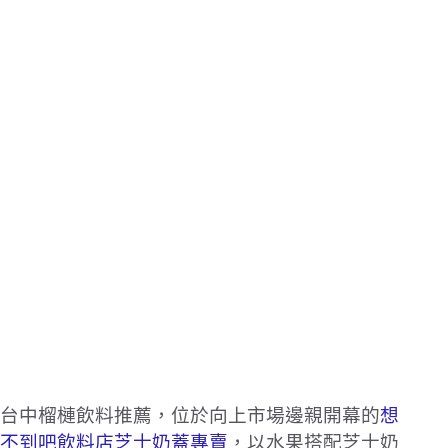
台中榴槤飲料推薦，位於向上市場邊親開幕的
想
不到吧飲料店芝士奶蓋專賣
，以水果搭配芝士奶