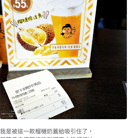
我是被這一款榴槤奶蓋給吸引住了，