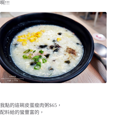
啊!!!
我點的這碗皮蛋瘦肉粥$65，
配料給的蠻豐富的，