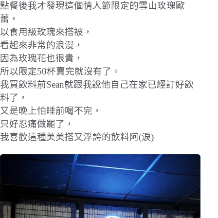
點餐後我才發現這個情人節限定的雪山玫瑰歐
蕾，
以食用級玫瑰來搭被，
看起來非常的浪漫，
因為玫瑰花也很貴，
所以限定50杯賣完就沒有了。
我買飲料前Sean就跟我說他自己在家已經訂好飲
料了，
又是晚上怕睡前喝不完，
只好忍痛做罷了，
我喜歡這種美美搭又浮誇的飲料阿(淚)