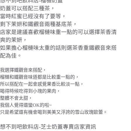
想不到吧飲料店-榴槤奶蓋
奶蓋可以搭配三種茶，
當時紅蜜已經沒有了要等，
剩下茉妍和鐵觀音兩種基底茶，
店家是建議喜歡榴槤味重一點的可以選擇茶香清
爽的茉妍，
如果擔心榴槤味太重的話則選茶香重鐵觀音來搭
配為佳。
我選擇鐵觀音來搭配，
榴槤和鐵觀音味道都是比較重一點的，
所以搭配在一起會感覺果香比較淡一點，
喝得時候吃得到小塊的果肉，
整體不會太甜，
我個人覺得還蠻OK的啦~
只是希望還有機會喝到美美又浮誇的雪山玫瑰歐蕾。
想不到吧飲料店-芝士奶蓋專賣店家資訊