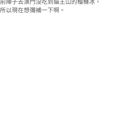
前陣子去澳門沒吃到貓王山的榴槤冰，
所以現在想彌補一下啊。