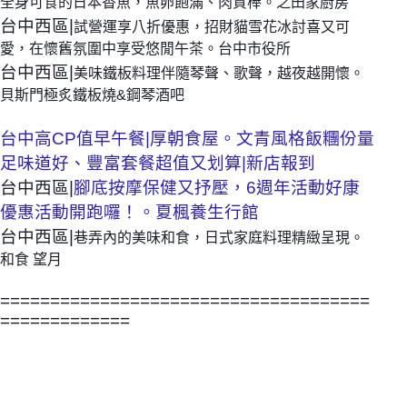
全身可食的日本香魚，魚卵飽滿、肉質棒。之田家廚房
台中西區|
試營運享八折優惠，招財貓雪花冰討喜又可
愛，在懷舊氛圍中享受悠閒午茶。台中市役所
台中西區|
美味鐵板料理伴隨琴聲、歌聲，越夜越開懷。
貝斯門極炙鐵板燒&鋼琴酒吧
台中高CP值早午餐|厚朝食屋。文青風格飯糰份量
足味道好、豐富套餐超值又划算|新店報到
台中西區|
腳底按摩保健又抒壓，6週年活動好康
優惠活動開跑囉！。夏楓養生行館
台中西區|
巷弄內的美味和食，日式家庭料理精緻呈現。
和食 望月
=====================================
=============