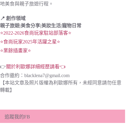
地美食與親子旅遊行程。
📍 創作領域
親子旅遊|
美食分享|
美妝生活|寵物日常
⭐2022-2026食尚玩家駐站部落客⭐
⭐食尚玩家2025年活躍之星⭐
⭐業餘插畫家⭐
👉
關於利歐娜詳細經歷請看👈
合作邀約：
blacklena7@gmail.com
【本站文章及照片版權為利歐娜所有，未經同意請勿任意
轉載】
追蹤我的FB