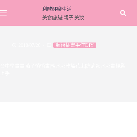
跳
利歐娜樂生活
至
美食|旅遊|親子|美妝
主
要
內
容
2018/07/26
藝術插畫手作DIY
台中學畫畫|燕子悄悄畫|輕水彩乾燥花束|療癒系水彩畫輕鬆
上手