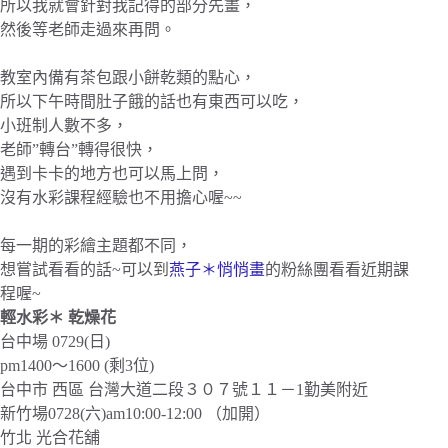
所以我就會針對我記得的部分先畫，
然後等老師走過來再問。
教室內備有茶包跟小餅乾類的點心，
所以下午時間肚子餓的話也有東西可以吃，
小班制人數不多，
老師”轉台”轉得很快，
遇到卡卡的地方也可以馬上問，
沒有水彩課程經驗也不用擔心喔~~
每一期的彩繪主題都不同，
想嘗試看看的話~可以到
燕子＊悄悄畫
的粉絲團看看近期課
程喔~
輕水彩＊ 乾燥花
台中場 0729(日)
pm1400～1600 (剩3位)
台中市 西區 台灣大道二段３０７號１１－1勤美附近
新竹場0728(六)am10:00-12:00 （加開）
竹北 光合花舖