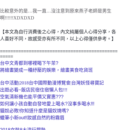
比較意外的是…我一直…沒注意到原來燕子老師是男生
啊!!!!!!XDXDXD
【本文為自行消費後之心得，內文純屬個人心得分享，各
人喜好不同，故感受亦有所不同，以上心得僅供參考。】
=============================================
=====
台中文青都到哪裡喝下午茶?
將繪畫變成一種紓壓的娛樂，繪畫美食吃貨班
台中活動|2018台中國際動漫博覽會|台灣妖怪尋寶記
出遊必看~飯店民宿住宿懶人包!!!
空氣清新機也能平價又實惠???
如何讓小孩自動自發地愛上喝水?沒事多喝水!!!
貓奴必敗!你知道什麼是貓奴燒嗎?
蠟筆小新out!!妝感自然的粉霧眉
2018女裝8大流行趨勢