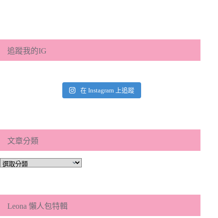
追蹤我的IG
在 Instagram 上追蹤
文章分類
文
章
分
類
Leona 懶人包特輯