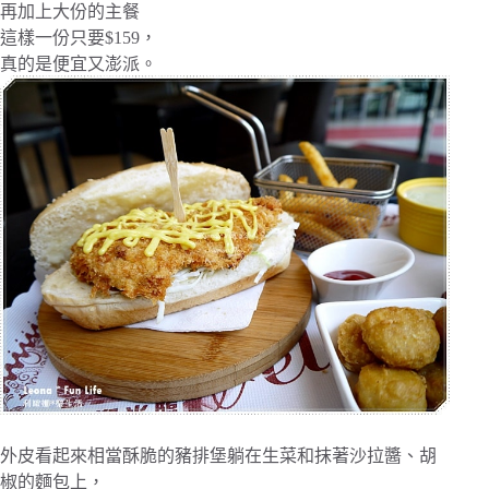
再加上大份的主餐
這樣一份只要$159，
真的是便宜又澎派。
外皮看起來相當酥脆的豬排堡躺在生菜和抹著沙拉醬、胡
椒的麵包上，