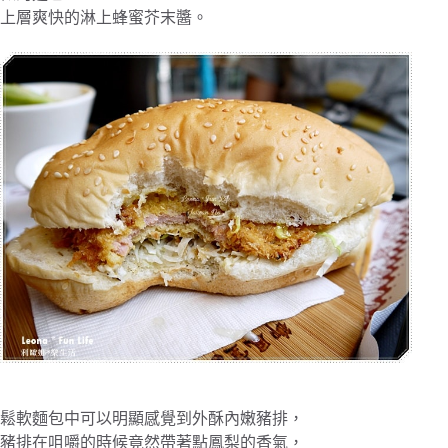
上層爽快的淋上蜂蜜芥末醬。
鬆軟麵包中可以明顯感覺到外酥內嫩豬排，
豬排在咀嚼的時候竟然帶著點鳳梨的香氣，