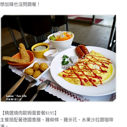
想加辣也沒問題喔！
【精選燒肉歐姆蛋套餐$195】
主餐搭配著德國香腸、雞柳條、雞米花、水果沙拉跟咖啡
凍，