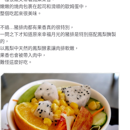
嫩嫩的燒肉包裹在起司和滑順的歐姆蛋中，
整個吃起來很美味。
不過…豬排肉都有果香真的很特別，
一問之下才知道原來幸福月光的豬排是特別搭配鳳梨醃製
的，
以鳳梨中天然的鳳梨酵素讓肉排軟嫩，
果香也會被帶入肉中，
難怪這麼好吃。