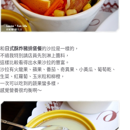
和
日式酥炸豬排堡餐
的沙拉是一樣的，
不過我特別請店員先別淋上醬料，
這樣比較看得出水果沙拉的豐富。
沙拉有火龍果、蘋果、番茄、奇異果、小黃瓜、葡萄乾、
生菜、紅蘿蔔、玉米粒和柳橙，
一次可以吃到的蔬果蠻多樣，
感覺營養很均衡啊～