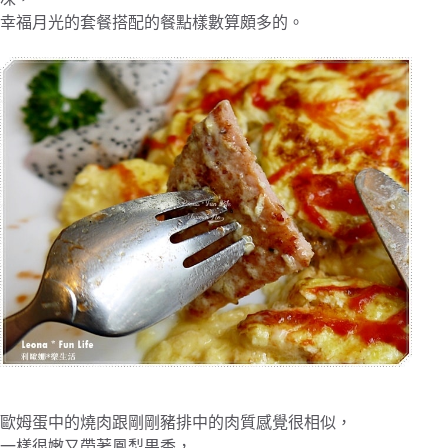
幸福月光的套餐搭配的餐點樣數算頗多的。
歐姆蛋中的燒肉跟剛剛豬排中的肉質感覺很相似，
一樣很嫩又帶著鳳梨果香，