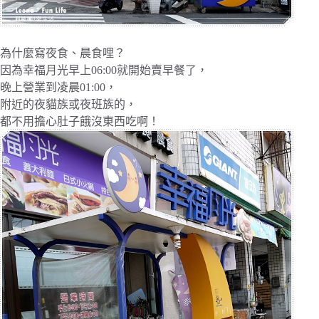
為什麼寫夜食、晨食哩？
因為幸福月光早上06:00就開始賣早餐了，
晚上營業到凌晨01:00，
附近的夜貓族或夜班族的，
都不用擔心肚子餓沒東西吃啊！