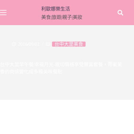
跳
利歐娜樂生活
至
美食|旅遊|親子|美妝
主
要
內
容
2016/09/02
台中大里美食
台中大里早午餐|幸福月光-親切價格享受豐富套餐，帶著果
香的肉排變化成多種美味餐點