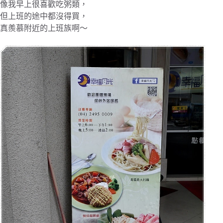
像我早上很喜歡吃粥類，
但上班的途中都沒得買，
真羨慕附近的上班族啊～