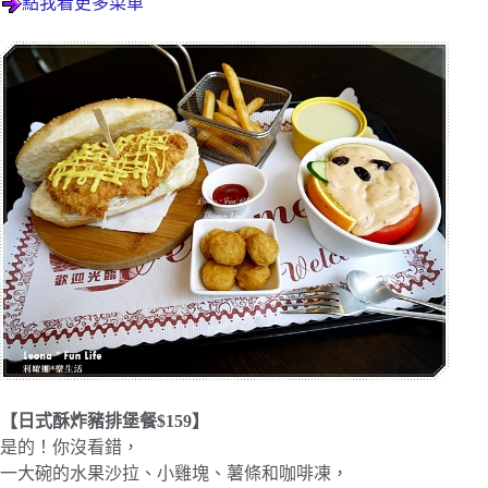
點我看更多菜單
【日式酥炸豬排堡餐$159】
是的！你沒看錯，
一大碗的水果沙拉、小雞塊、薯條和咖啡凍，