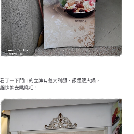
看了一下門口的立牌有義大利麵、飯類跟火鍋，
趕快進去瞧瞧吧！