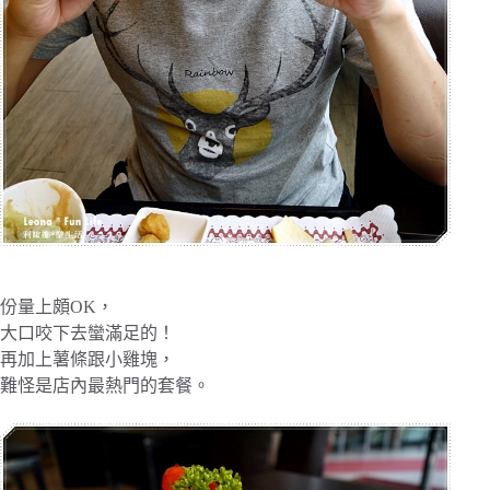
份量上頗OK，
大口咬下去蠻滿足的！
再加上薯條跟小雞塊，
難怪是店內最熱門的套餐。