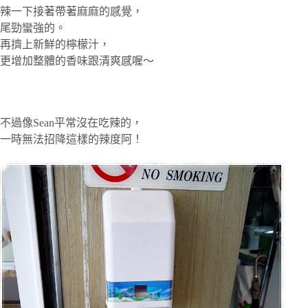
辣一下接著帶著麻麻的感覺，
尾勁蠻強的。
再擠上新鮮的檸檬汁，
更增加整體的香味跟清爽感喔～
不過像Sean平常沒在吃辣的，
一時無法招降這樣的辣度阿！