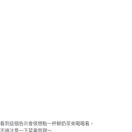
看到這個告示會很想點一杯鮮奶茶來喝喝看，
不過注意一下菜單發現～