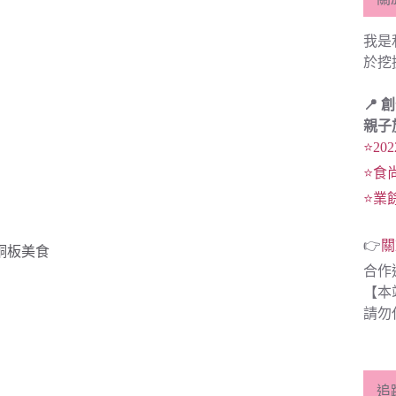
我是
於挖
📍 
親子
⭐20
⭐食
⭐業
👉
關
銅板美食
合作
【本
請勿
追