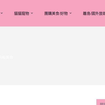
貓貓寵物
團購美食/好物
離島/國外旅
銅板美食
關