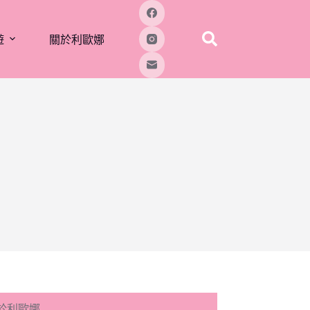
遊
關於利歐娜
於利歐娜