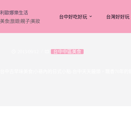
跳
至
利歐娜樂生活
台中好吃好玩
台灣好好玩
主
美食|旅遊|親子|美妝
要
內
容
2013/09/12
台中中區美食
台中古早味美食|小巷內的日式小點-台中天天饅頭，飄香70年的