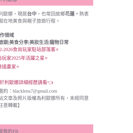
利歐娜，現居
台中
，也常回故鄉
花蓮，
熱衷
掘在地美食與親子旅遊行程。
創作領域
旅遊|
美食分享|
美妝生活|寵物日常
22-2026食尚玩家駐站部落客⭐
尚玩家2025年活躍之星⭐
餘插畫家⭐
於利歐娜詳細經歷請看👈
邀約：
blacklena7@gmail.com
站文章及照片版權為利歐娜所有，未經同意
任意轉載】
蹤我的FB