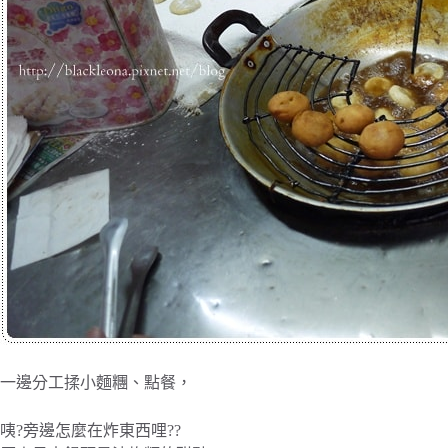
一邊分工揉小麵糰、點餐，
咦?旁邊怎麼在炸東西哩??