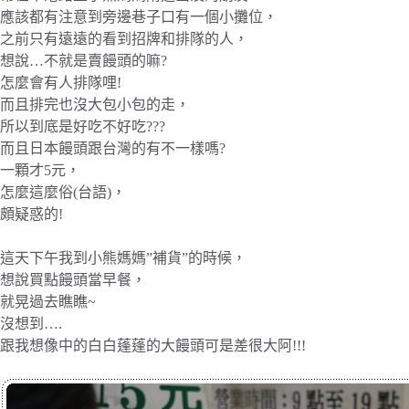
應該都有注意到旁邊巷子口有一個小攤位，
之前只有遠遠的看到招牌和排隊的人，
想說…不就是賣饅頭的嘛?
怎麼會有人排隊哩!
而且排完也沒大包小包的走，
所以到底是好吃不好吃???
而且日本饅頭跟台灣的有不一樣嗎?
一顆才5元，
怎麼這麼俗(台語)，
頗疑惑的!
這天下午我到小熊媽媽”補貨”的時候，
想說買點饅頭當早餐，
就晃過去瞧瞧~
沒想到….
跟我想像中的白白蓬蓬的大饅頭可是差很大阿!!!