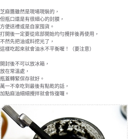
芝麻醬雖然是現場現裝的，
但瓶口還是有很細心的封膜，
方便送禮或是自家囤貨。
打開後一定要從底部開始均勻攪拌後再使用，
不然先把油或料挖光了，
這樣吃起來就會油水不平衡喔！（要注意）
開封後不可以放冰箱，
放在常溫處，
瓶蓋轉緊保存就好。
萬一不幸吃到最後有點乾的話，
加點麻油細細攪拌就會恢復囉。