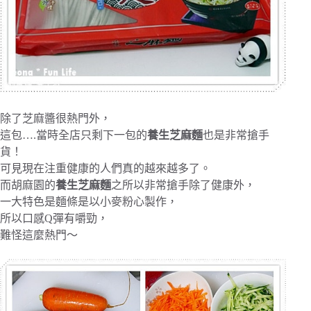
除了芝麻醬很熱門外，
這包….當時全店只剩下一包的
養生芝麻麵
也是非常搶手
貨！
可見現在注重健康的人們真的越來越多了。
而胡麻園的
養生芝麻麵
之所以非常搶手除了健康外，
一大特色是麵條是以小麥粉心製作，
所以口感Q彈有嚼勁，
難怪這麼熱門～