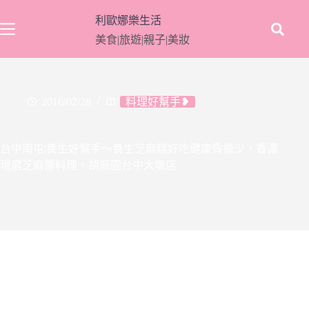
跳
利歐娜樂生活
至
美食|旅遊|親子|美妝
主
要
內
容
2016/02/28
料理好幫手❥
台中南屯|養生好幫手～養生芝麻糕好吃健康負擔少，香濃
現磨芝麻醬料理。胡麻園台中大墩店