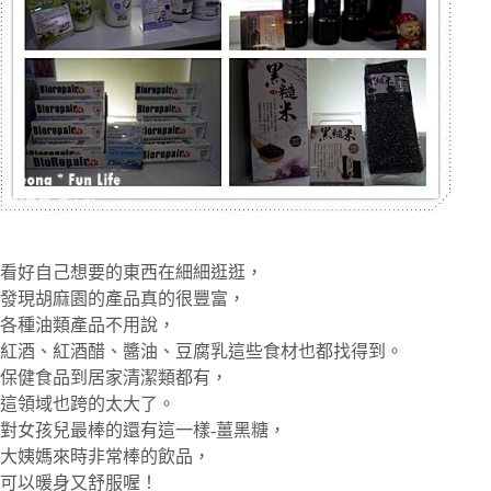
看好自己想要的東西在細細逛逛，
發現胡麻園的產品真的很豐富，
各種油類產品不用說，
紅酒、紅酒醋、醬油、豆腐乳這些食材也都找得到。
保健食品到居家清潔類都有，
這領域也跨的太大了。
對女孩兒最棒的還有這一樣-薑黑糖，
大姨媽來時非常棒的飲品，
可以暖身又舒服喔！