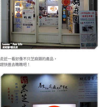
走近一看好像不只芝麻類的產品，
趕快進去瞧瞧吧！