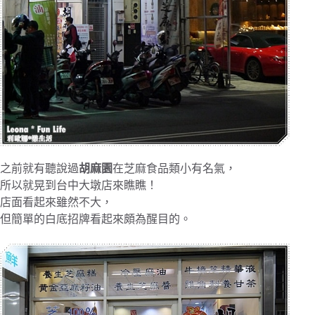
之前就有聽說過
胡麻園
在芝麻食品類小有名氣，
所以就晃到台中大墩店來瞧瞧！
店面看起來雖然不大，
但簡單的白底招牌看起來頗為醒目的。