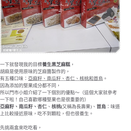
一下就發現我的目標
養生黑芝麻糕
，
胡麻是使用原味的芝麻醬製作的，
有五種口味：
亞麻籽、南瓜籽、杏仁、核桃和首烏
。
因為添加的堅果成分都不同，
所以門市小姐介紹了一下個別的優點～（這個大家就參考
一下啦！自己喜歡哪種堅果也是很重要的）
亞麻籽、
南瓜籽、
杏仁
、
核桃(
又稱為長壽果)、
首烏
：味道
上比較接近原味，吃不到顆粒，但也很養生。
先挑兩盒來吃吃看，