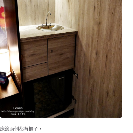
床邊兩側都有櫃子，