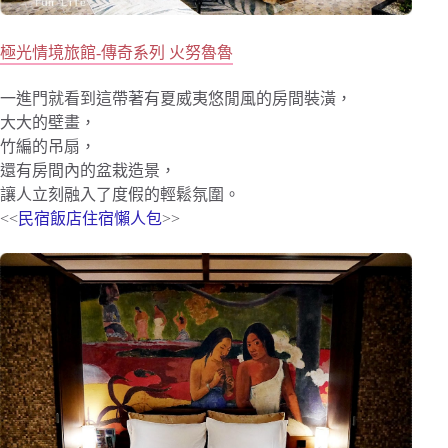
極光情境旅館-傳奇系列 火努魯魯
一進門就看到這帶著有夏威夷悠閒風的房間裝潢，
大大的壁畫，
竹編的吊扇，
還有房間內的盆栽造景，
讓人立刻融入了度假的輕鬆氛圍。
<<
民宿飯店住宿懶人包
>>