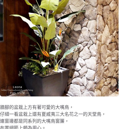
牆腳的盆栽上方有著可愛的大嘴鳥，
仔細一看盆栽上還有夏威夷三大名花之一的天堂鳥，
連窗邊都是同系列的大嘴鳥窗簾，
布置細節上頗為用心。