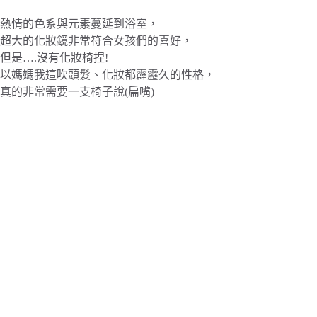
熱情的色系與元素蔓延到浴室，
超大的化妝鏡非常符合女孩們的喜好，
但是….沒有化妝椅捏!
以媽媽我這吹頭髮、化妝都霹靂久的性格，
真的非常需要一支椅子說(扁嘴)