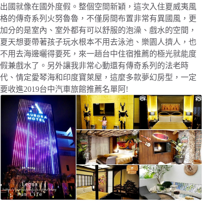
出國就像在國外度假。整個空間新穎，這次入住夏威夷風
格的傳奇系列火努魯魯，不僅房間布置非常有異國風，更
加分的是室內、室外都有可以舒服的泡澡、戲水的空間，
夏天想要帶著孩子玩水根本不用去泳池、樂園人擠人，也
不用去海邊曬得要死，來一趟台中住宿推薦的極光就能度
假兼戲水了。另外讓我非常心動還有傳奇系列的法老時
代、情定愛琴海和印度寶萊屋，這麼多款夢幻房型，一定
要收進2019台中汽車旅館推薦名單阿!