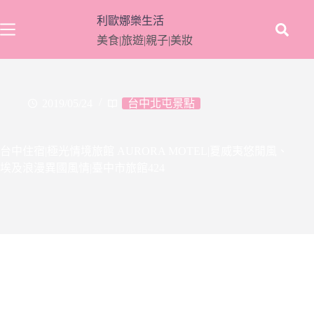
跳
利歐娜樂生活
至
美食|旅遊|親子|美妝
主
要
內
容
2019/05/24
台中北屯景點
台中住宿|極光情境旅館 AURORA MOTEL|夏威夷悠閒風、
埃及浪漫異國風情|臺中市旅館424