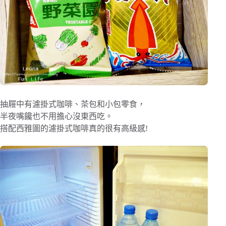
抽屜中有濾掛式咖啡、茶包和小包零食，
半夜嘴饞也不用擔心沒東西吃。
搭配西雅圖的濾掛式咖啡真的很有高級感!