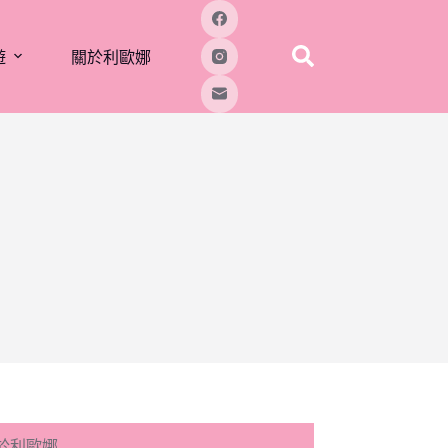
遊
關於利歐娜
於利歐娜