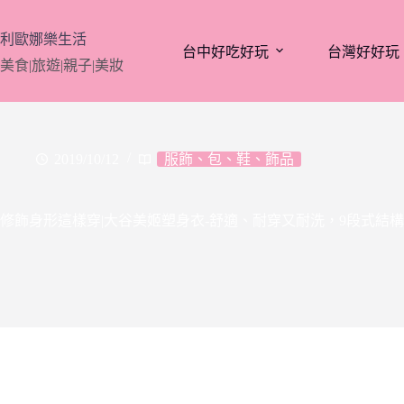
跳
至
利歐娜樂生活
台中好吃好玩
台灣好好玩
主
美食|旅遊|親子|美妝
要
內
容
2019/10/12
服飾、包、鞋、飾品
修飾身形這樣穿|大谷美姬塑身衣-舒適、耐穿又耐洗，9段式結