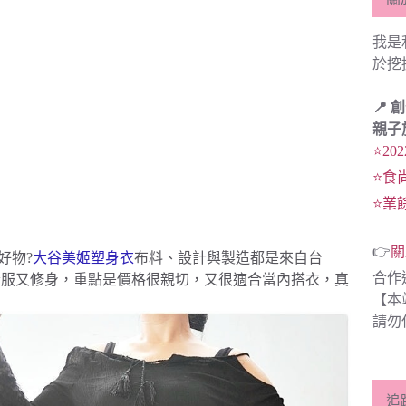
我是
於挖
📍 
親子
⭐20
⭐食
⭐業
👉
關
好物?
大谷美姬塑身衣
布料、設計與製造都是來自台
合作
舒服又修身，重點是價格很親切，又很適合當內搭衣，真
【本
請勿
追