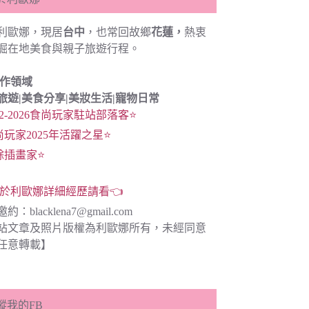
利歐娜，現居
台中
，也常回故鄉
花蓮，
熱衷
掘在地美食與親子旅遊行程。
創作領域
旅遊|
美食分享|
美妝生活|寵物日常
22-2026食尚玩家駐站部落客⭐
尚玩家2025年活躍之星⭐
餘插畫家⭐
於利歐娜詳細經歷請看👈
邀約：
blacklena7@gmail.com
站文章及照片版權為利歐娜所有，未經同意
任意轉載】
蹤我的FB