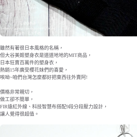
雖然有著很日本風格的名稱，
但大谷美姬塑身衣是道道地地的MIT商品，
日本狂賣百萬件的塑身衣，
熱銷15年廣受櫻花妹們的喜愛，
唉呦~咱們台灣怎麼都好把東西往外賣阿!
價格非常親切，
做工卻不簡單，
FIR遠紅外線、科技智慧布搭配9段分段壓力設計，
讓人覺得很超值。