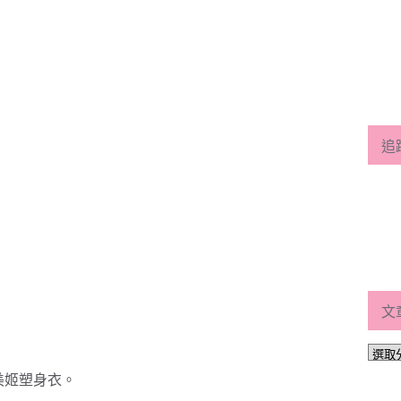
追
文
文
章
美姬塑身衣。
分