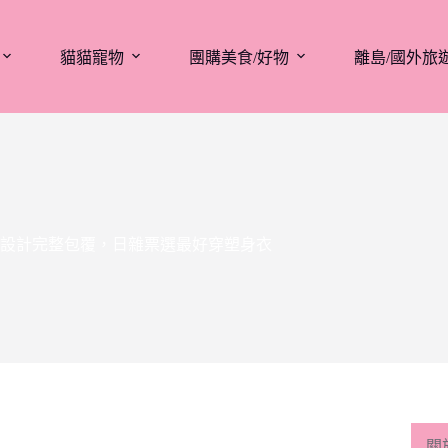
貓貓寵物
團購美食/好物
離島/國外旅
構設計完整包覆，日雜票選最好穿塑身衣
關