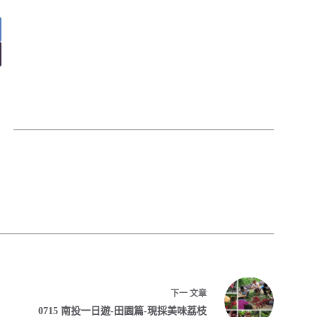
下一
文章
0715 南投一日遊-田園篇-現採美味荔枝