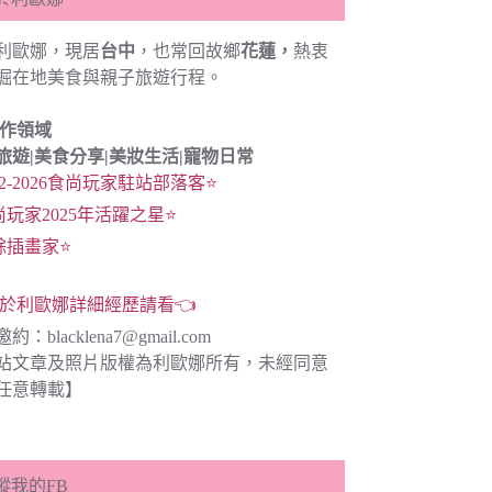
利歐娜，現居
台中
，也常回故鄉
花蓮，
熱衷
掘在地美食與親子旅遊行程。
創作領域
旅遊|
美食分享|
美妝生活|寵物日常
22-2026食尚玩家駐站部落客⭐
尚玩家2025年活躍之星⭐
餘插畫家⭐
於利歐娜詳細經歷請看👈
邀約：
blacklena7@gmail.com
站文章及照片版權為利歐娜所有，未經同意
任意轉載】
蹤我的FB