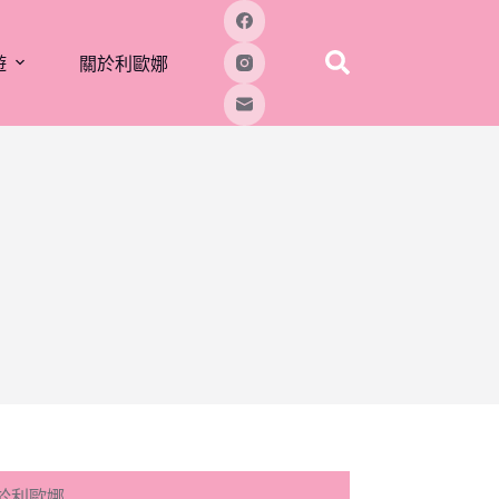
遊
關於利歐娜
於利歐娜