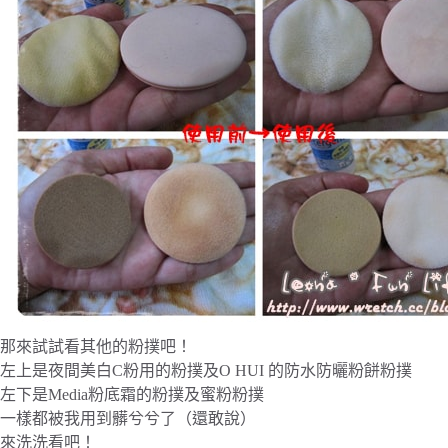
那來試試看其他的粉撲吧！
左上是夜間美白C粉用的粉撲及O HUI 的防水防曬粉餅粉撲
左下是Media粉底霜的粉撲及蜜粉粉撲
一樣都被我用到髒兮兮了（還敢說）
來洗洗看吧！