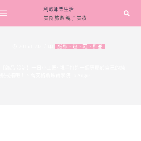
跳
利歐娜樂生活
至
美食|旅遊|親子|美妝
主
要
內
容
2015/11/02
服飾、包、鞋、飾品
【飾品 設計】一日小工匠~親手打造一個專屬於自己的純
銀戒指吧！。喬安格斯珠寶學院 Jo Angus