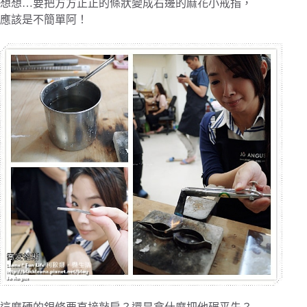
想想…要把方方正正的條狀變成右邊的麻花小戒指，
應該是不簡單阿！