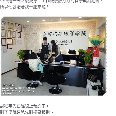
也怕這一天之後我穿上工作服敲敲打打的樣子成為絕響，
所以他就陪著我一起來啦！
課程事先已經線上預約了，
到了學院這兒先到櫃臺報到～