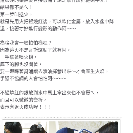
這麼硬的銀條要直接敲扁？還是拿什麼把他碾平先？
結果都不是ㄟ！
第一步叫退火，
就是先用火把銀燒紅後，可以軟化金屬，放入水盆中降
溫，接著才好進行變形的動作阿～～
為啥我會一臉怕怕樣哩？
因為這火不是瓦斯爐點了就有阿，
一手拿著噴火槍，
底下的腳也沒閒著，
要一邊踩著幫浦讓去漬油揮發出來～才會產生火焰，
手腳不協調的人會怕怕阿～～～
不過燒紅的銀放到水中馬上拿出來也不會燙ㄟ，
而且可以微微的彎折，
表示有退火成功喔！！！