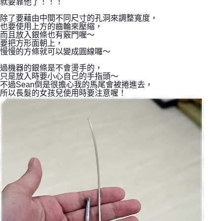
就要靠他了！！！
除了要藉由中間不同尺寸的孔洞來調整寬度，
也要使用上方的齒輪來壓縮，
而且放入銀條也有竅門喔～
要把方形面朝上，
慢慢的方條就可以變成圓線囉～
過機器的銀條是不會燙手的，
只是放入時要小心自己的手指頭～
不過Sean倒是很擔心我的馬尾會被捲進去，
所以長髮的女孩兒使用時要注意喔！