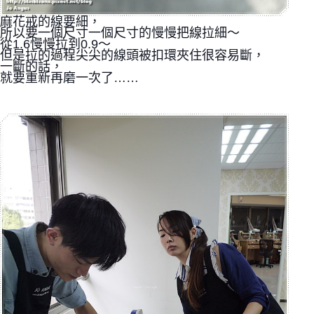
麻花戒的線要細，
所以要一個尺寸一個尺寸的慢慢把線拉細～
從1.6慢慢拉到0.9～
但是拉的過程尖尖的線頭被扣環夾住很容易斷，
一斷的話，
就要重新再磨一次了……