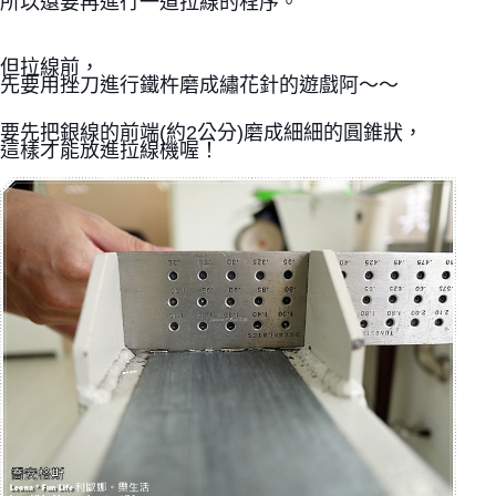
所以還要再進行一道拉線的程序。
但拉線前，
先要用挫刀進行鐵杵磨成繡花針的遊戲阿～～
要先把銀線的前端(約2公分)磨成細細的圓錐狀，
這樣才能放進拉線機喔！