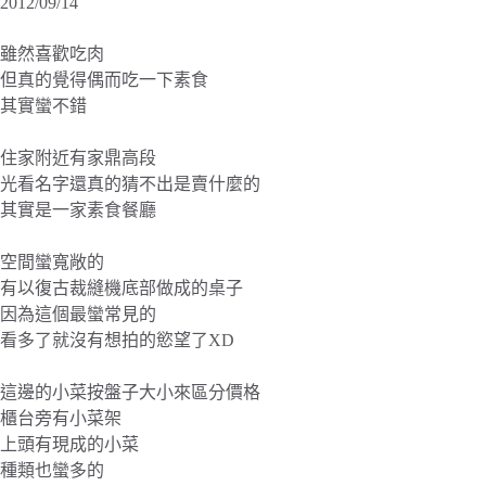
2012/09/14
雖然喜歡吃肉
但真的覺得偶而吃一下素食
其實蠻不錯
住家附近有家鼎高段
光看名字還真的猜不出是賣什麼的
其實是一家素食餐廳
空間蠻寬敞的
有以復古裁縫機底部做成的桌子
因為這個最蠻常見的
看多了就沒有想拍的慾望了XD
這邊的小菜按盤子大小來區分價格
櫃台旁有小菜架
上頭有現成的小菜
種類也蠻多的