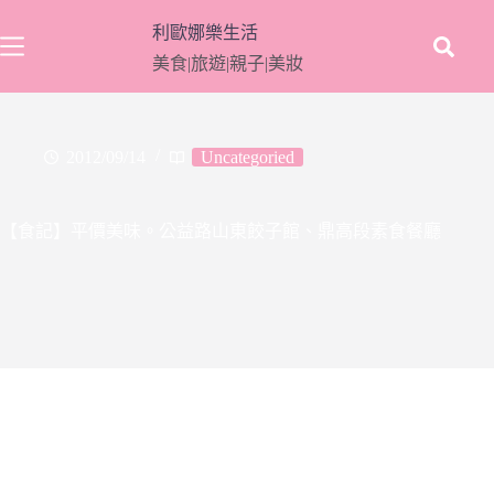
跳
利歐娜樂生活
至
美食|旅遊|親子|美妝
主
要
內
容
2012/09/14
Uncategoried
【食記】平價美味。公益路山東餃子館、鼎高段素食餐廳