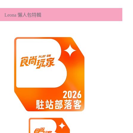
分
類
Leona 懶人包特輯