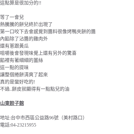
這點算是很加分的!!
等了一會兒
熱騰騰的餅兒終於出現了
第一口咬下去會感覺到醬料很像烤鴨夾餅的醬
內餡除了沾醬的雞肉外
還有蔥跟黃瓜
咀嚼後會發現味覺上還有另外的驚喜
餡裡有著細細的薑絲
這一點的提味
讓整個捲餅清爽了起來
真的是蠻好吃的!
不過..餅皮就顯得有一點點兒的油
山東餃子館
地址:台中市西區公益路96號（美村路口）
電話:04-23215955