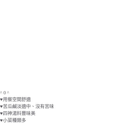
^ 0 ^
♥用餐空間舒適
♥苦瓜鹹淡適中、沒有苦味
♥四神湯料豐味美
♥小菜種類多