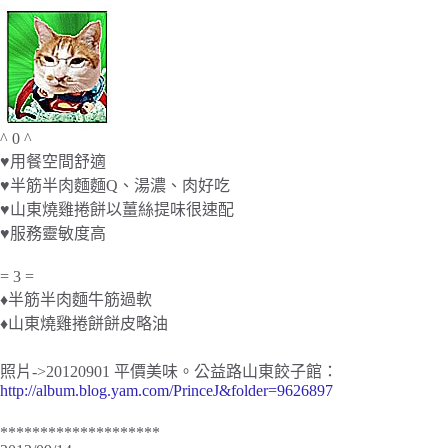
^ 0 ^
♥用餐空間舒適
♥半筋半肉麵麵Q、湯濃、肉好吃
♥山東燒雞捲餅以薑絲提味很速配
♥服務靈敏度高
= 3 =
♦半筋半肉麵牛筋過軟
♦山東燒雞捲餅餅皮略油
照片->20120901 平價美味。公益路山東餃子館：
http://album.blog.yam.com/PrinceJ&folder=9626897
********************