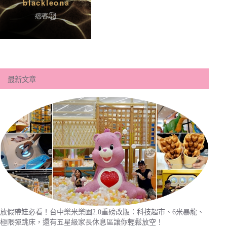
最新文章
放假帶娃必看！台中樂米樂園2.0重磅改版：科技超市、6米暴龍、
極限彈跳床，還有五星級家長休息區讓你輕鬆放空！