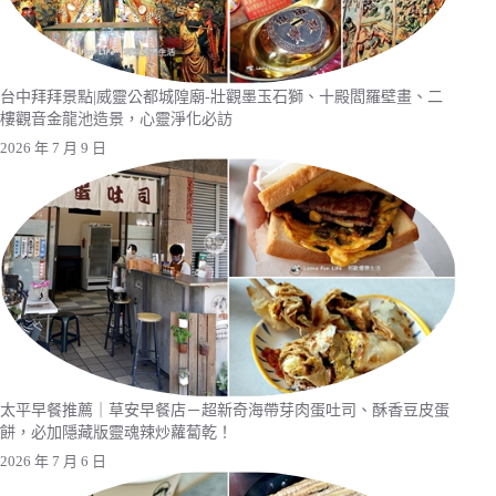
台中拜拜景點|威靈公都城隍廟-壯觀墨玉石獅、十殿閻羅壁畫、二
樓觀音金龍池造景，心靈淨化必訪
2026 年 7 月 9 日
太平早餐推薦｜草安早餐店－超新奇海帶芽肉蛋吐司、酥香豆皮蛋
餅，必加隱藏版靈魂辣炒蘿蔔乾！
2026 年 7 月 6 日