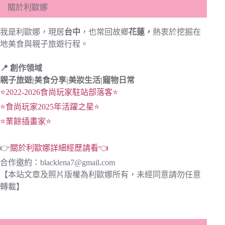
關於利歐娜
我是利歐娜，現居
台中
，也常回故鄉
花蓮，
熱衷於挖掘在
地美食與親子旅遊行程。
📍 創作領域
親子旅遊|
美食分享|
美妝生活|寵物日常
⭐2022-2026食尚玩家駐站部落客⭐
⭐食尚玩家2025年活躍之星⭐
⭐業餘插畫家⭐
👉
關於利歐娜詳細經歷請看👈
合作邀約：
blacklena7@gmail.com
【本站文章及照片版權為利歐娜所有，未經同意請勿任意
轉載】