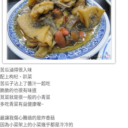
苦瓜滷得很入味
配上枸杞、趴菜
苦瓜子沾上了醬汁一起吃
脆脆的也很有味道
莧菜就是很一般的小青菜
多吃青菜有益健康喔~
最讓我傷心難過的是炸香菇
因為小菜架上的小菜幾乎都是冷冷的