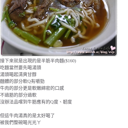
接下來就是出現的是半筋半肉麵($160)
吃麵當然要先喝湯頭
湯頭喝起清爽甘醇
麵體的部分軟Q有嚼勁
牛肉的部分更是軟嫩綿密的口感
不過筋的部分過軟
沒辦法品嚐到牛筋應有的Q度、韌度
但這牛肉湯真的是太好喝了
被我們整碗喝光光ㄚ