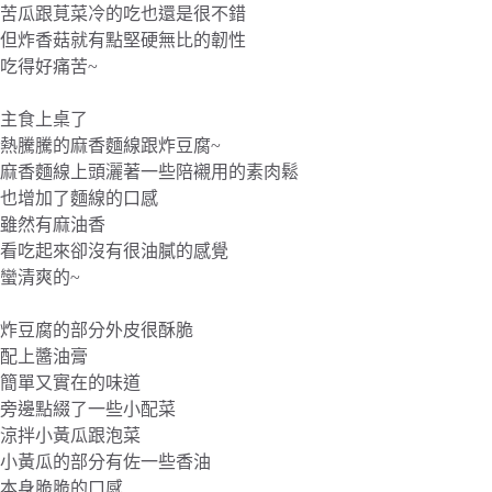
苦瓜跟莧菜冷的吃也還是很不錯
但炸香菇就有點堅硬無比的韌性
吃得好痛苦~
主食上桌了
熱騰騰的麻香麵線跟炸豆腐~
麻香麵線上頭灑著一些陪襯用的素肉鬆
也增加了麵線的口感
雖然有麻油香
看吃起來卻沒有很油膩的感覺
蠻清爽的~
炸豆腐的部分外皮很酥脆
配上醬油膏
簡單又實在的味道
旁邊點綴了一些小配菜
涼拌小黃瓜跟泡菜
小黃瓜的部分有佐一些香油
本身脆脆的口感