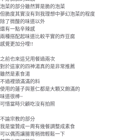
泡菜的部分雖然算是脆的泡菜
但脆度其實沒有到我理想中夢幻泡菜的程度
除了微酸的味道以外
還有一點辛辣感
兩種搭配起味道比較平實的炸豆腐
感覺更加分哩!!
之前也來這兒用餐過兩次
對於這家的四神湯真的是非常推薦
雖然是素食湯
不過裡頭滿滿的料
使用的蓮子與薏仁都是大顆又飽滿的
味道很棒~
可惜當時只顧吃沒有拍照
不論宗教的部分
我是蠻贊成一周有幾餐調整成素食
可以偶而讓腸胃稍微輕鬆一下