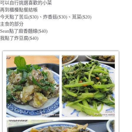
可以自行挑選喜歡的小菜
再到櫃檯點餐結帳
今天點了苦瓜($30)、炸香菇($30)、莧菜($20)
主食的部分
Sean點了麻香麵線($40)
我點了炸豆腐($40)