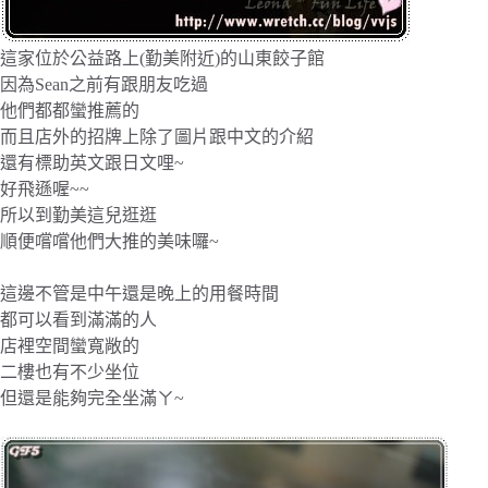
這家位於公益路上(勤美附近)的山東餃子館
因為Sean之前有跟朋友吃過
他們都都蠻推薦的
而且店外的招牌上除了圖片跟中文的介紹
還有標助英文跟日文哩~
好飛遜喔~~
所以到勤美這兒逛逛
順便嚐嚐他們大推的美味囉~
這邊不管是中午還是晚上的用餐時間
都可以看到滿滿的人
店裡空間蠻寬敞的
二樓也有不少坐位
但還是能夠完全坐滿ㄚ~