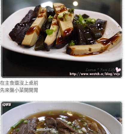
在主食還沒上桌前
先來盤小菜開開胃