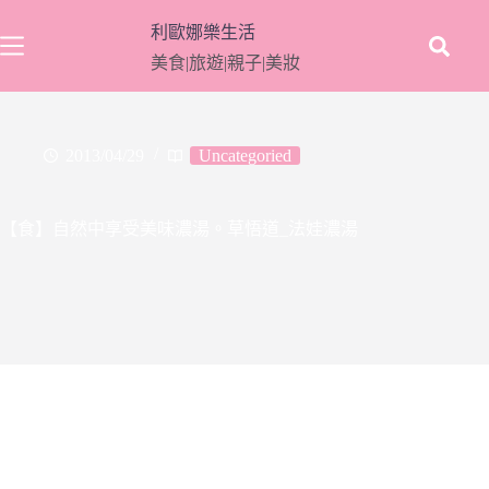
跳
利歐娜樂生活
至
美食|旅遊|親子|美妝
主
要
內
容
2013/04/29
Uncategoried
【食】自然中享受美味濃湯。草悟道_法娃濃湯