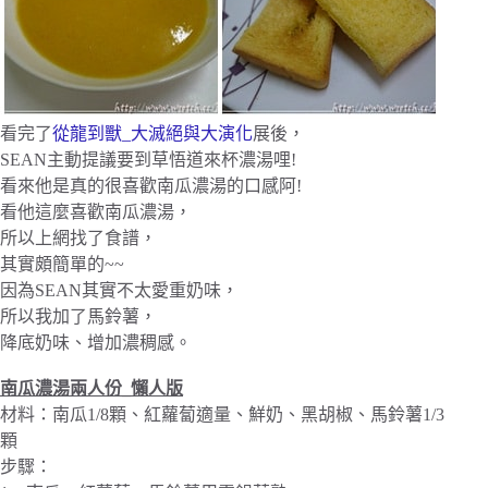
看完了
從龍到獸_大滅絕與大演化
展後，
SEAN主動提議要到草悟道來杯濃湯哩!
看來他是真的很喜歡南瓜濃湯的口感阿!
看他這麼喜歡南瓜濃湯，
所以上網找了食譜，
其實頗簡單的~~
因為SEAN其實不太愛重奶味，
所以我加了馬鈴薯，
降底奶味、增加濃稠感。
南瓜濃湯兩人份_懶人版
材料：南瓜1/8顆、紅蘿蔔適量、鮮奶、黑胡椒、馬鈴薯1/3
顆
步驟：