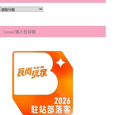
文
章
分
類
Leona 懶人包特輯