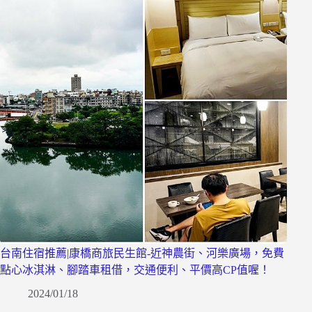
台南住宿推薦|康橋商旅民生館-近神農街、河樂廣場，免費
點心冰淇淋、腳踏車租借，交通便利、平價高CP值喔！
2024/01/18