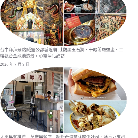
台中拜拜景點|威靈公都城隍廟-壯觀墨玉石獅、十殿閻羅壁畫、二
樓觀音金龍池造景，心靈淨化必訪
2026 年 7 月 9 日
太平早餐推薦｜草安早餐店－超新奇海帶芽肉蛋吐司、酥香豆皮蛋