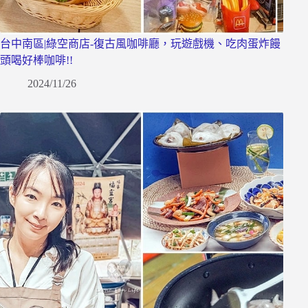
台中南區|綠空商店-復古風咖啡廳，玩遊戲機、吃肉蛋炸饅
頭喝好棒咖啡!!
2024/11/26