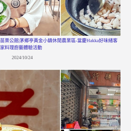
苗栗公館|茅鄉亭黃金小鎮休閒農業區-當慶Hakka好味緒客
家料理廚藝體驗活動
2024/10/24