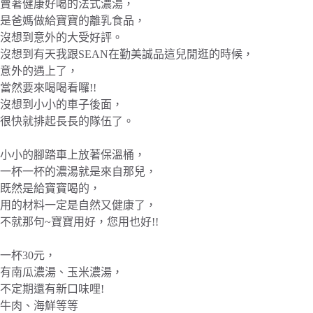
賣著健康好喝的法式濃湯，
是爸媽做給寶寶的離乳食品，
沒想到意外的大受好評。
沒想到有天我跟SEAN在勤美誠品這兒閒逛的時候，
意外的遇上了，
當然要來喝喝看囉!!
沒想到小小的車子後面，
很快就排起長長的隊伍了。
小小的腳踏車上放著保溫桶，
一杯一杯的濃湯就是來自那兒，
既然是給寶寶喝的，
用的材料一定是自然又健康了，
不就那句~寶寶用好，您用也好!!
一杯30元，
有南瓜濃湯、玉米濃湯，
不定期還有新口味哩!
牛肉、海鮮等等