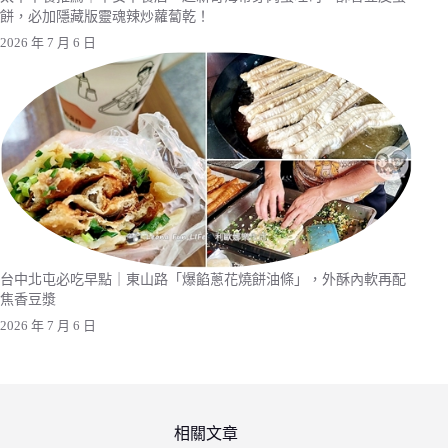
餅，必加隱藏版靈魂辣炒蘿蔔乾！
2026 年 7 月 6 日
台中北屯必吃早點｜東山路「爆餡蔥花燒餅油條」，外酥內軟再配
焦香豆漿
2026 年 7 月 6 日
相關文章