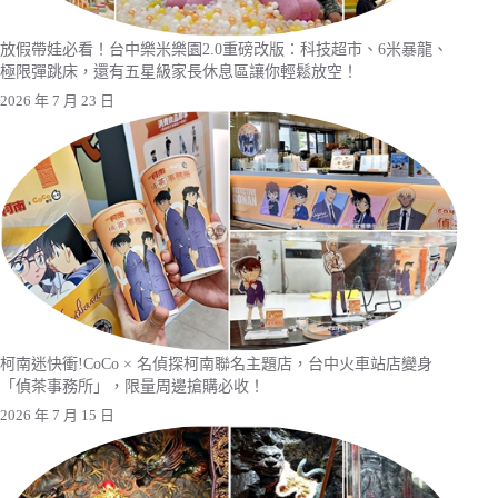
放假帶娃必看！台中樂米樂園2.0重磅改版：科技超市、6米暴龍、
極限彈跳床，還有五星級家長休息區讓你輕鬆放空！
2026 年 7 月 23 日
柯南迷快衝!CoCo × 名偵探柯南聯名主題店，台中火車站店變身
「偵茶事務所」，限量周邊搶購必收！
2026 年 7 月 15 日