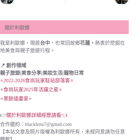
關於利歐娜
我是利歐娜，現居
台中
，也常回故鄉
花蓮，
熱衷於挖掘在
地美食與親子旅遊行程。
📍 創作領域
親子旅遊|
美食分享|
美妝生活|寵物日常
⭐2022-2026食尚玩家駐站部落客⭐
⭐食尚玩家2025年活躍之星⭐
⭐業餘插畫家⭐
👉
關於利歐娜詳細經歷請看👈
合作邀約：
blacklena7@gmail.com
【本站文章及照片版權為利歐娜所有，未經同意請勿任意
轉載】