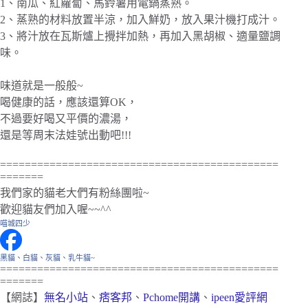
1、南瓜、紅蘿蔔、馬鈴薯用電鍋蒸熟。
2、蒸熟的材料放置半涼，加入鮮奶，放入果汁機打成汁。
3、將汁放在瓦斯爐上攪拌加熱，再加入黑胡椒、適量鹽調
味。
味道就是一般般~
喝健康的話，應該還算OK，
不過要好喝又平價的濃湯，
還是等周末法娃號出動吧!!!
=============================================
=======
我們家的貓老大們有粉絲團啦~
歡迎貓友們加入喔~~^^
喵城四少
黑貓、白貓、灰貓、乳牛貓~
=============================================
=======
【網誌】
無名小站
、
痞客邦
、
Pchome開講
、
ipeen愛評網