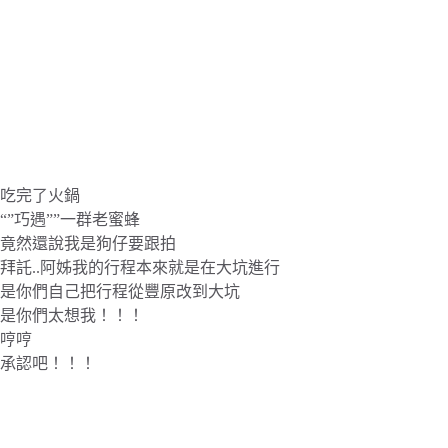
吃完了火鍋
“”巧遇””一群老蜜蜂
竟然還說我是狗仔要跟拍
拜託..阿姊我的行程本來就是在大坑進行
是你們自己把行程從豐原改到大坑
是你們太想我！！！
哼哼
承認吧！！！