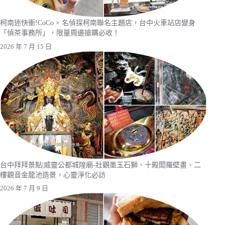
柯南迷快衝!CoCo × 名偵探柯南聯名主題店，台中火車站店變身
「偵茶事務所」，限量周邊搶購必收！
2026 年 7 月 15 日
台中拜拜景點|威靈公都城隍廟-壯觀墨玉石獅、十殿閻羅壁畫、二
樓觀音金龍池造景，心靈淨化必訪
2026 年 7 月 9 日