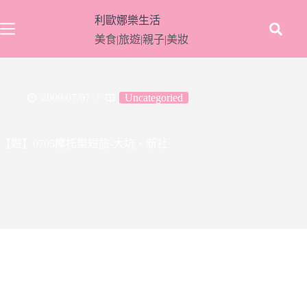
跳
利歐娜樂生活
至
美食|旅遊|親子|美妝
主
要
內
容
2009/07/07
Uncategoried
【遊】0705摩托樂短旅-大坑、新社