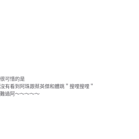
很可惜的是
沒有看到阿珠跟蔡英傑和體跳＂搜哩搜哩＂
難過阿～～～～～