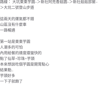
路線： 大坑東東芋圓–＞新社阿亮香菇園–＞新社菇菇部屋–
＞大坑二號登山步道
這兩天的運氣都不錯
山區沒有什麼車
一路暢通
第一站是東東芋圓
人潮多的可怕
內用給餐的速度還蠻快的
點了仙草+珍珠+芋頭
本來想說吃個芋圓是開胃點心
結果勒..
芋頭好多
一下子就飽了