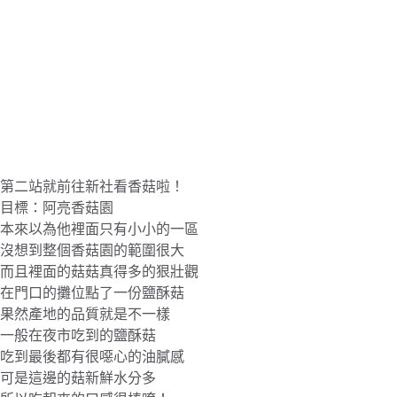
第二站就前往新社看香菇啦！
目標：阿亮香菇園
本來以為他裡面只有小小的一區
沒想到整個香菇園的範圍很大
而且裡面的菇菇真得多的狠壯觀
在門口的攤位點了一份鹽酥菇
果然產地的品質就是不一樣
一般在夜市吃到的鹽酥菇
吃到最後都有很噁心的油膩感
可是這邊的菇新鮮水分多