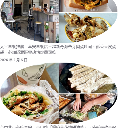
太平早餐推薦｜草安早餐店－超新奇海帶芽肉蛋吐司、酥香豆皮蛋
餅，必加隱藏版靈魂辣炒蘿蔔乾！
2026 年 7 月 6 日
台中北屯必吃早點｜東山路「爆餡蔥花燒餅油條」，外酥內軟再配