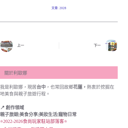
文章: 2028
上一
下一
關於利歐娜
我是利歐娜，現居
台中
，也常回故鄉
花蓮，
熱衷於挖掘在
地美食與親子旅遊行程。
📍 創作領域
親子旅遊|
美食分享|
美妝生活|寵物日常
⭐2022-2026食尚玩家駐站部落客⭐