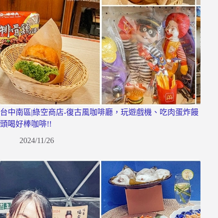
台中南區|綠空商店-復古風咖啡廳，玩遊戲機、吃肉蛋炸饅
頭喝好棒咖啡!!
2024/11/26