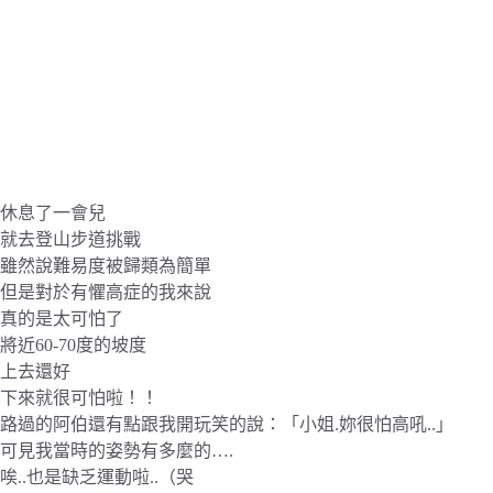
休息了一會兒
就去登山步道挑戰
雖然說難易度被歸類為簡單
但是對於有懼高症的我來說
真的是太可怕了
將近60-70度的坡度
上去還好
下來就很可怕啦！！
路過的阿伯還有點跟我開玩笑的說：「小姐.妳很怕高吼..」
可見我當時的姿勢有多麼的….
唉..也是缺乏運動啦..（哭