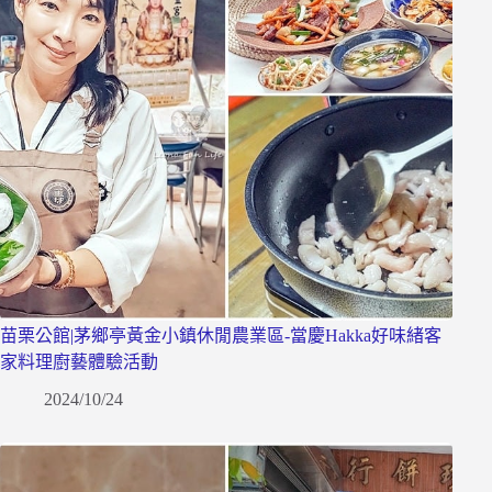
苗栗公館|茅鄉亭黃金小鎮休閒農業區-當慶Hakka好味緒客
家料理廚藝體驗活動
2024/10/24