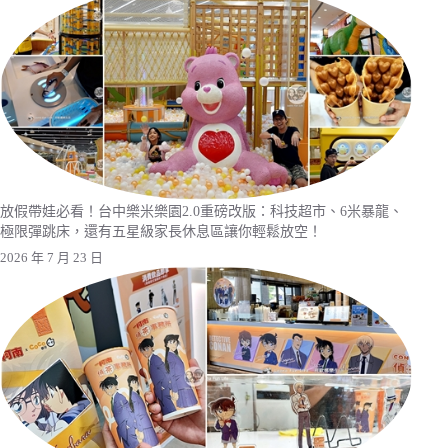
放假帶娃必看！台中樂米樂園2.0重磅改版：科技超市、6米暴龍、
極限彈跳床，還有五星級家長休息區讓你輕鬆放空！
2026 年 7 月 23 日