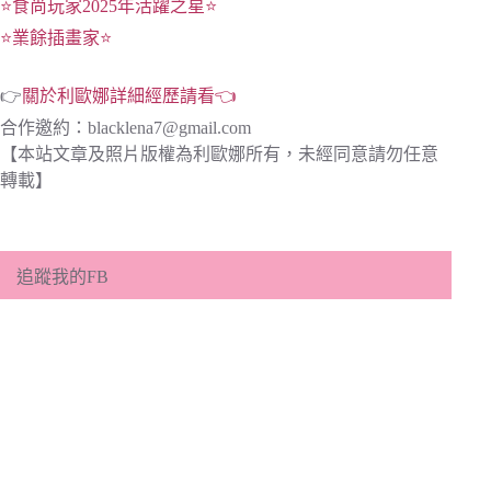
⭐食尚玩家2025年活躍之星⭐
⭐業餘插畫家⭐
👉
關於利歐娜詳細經歷請看👈
合作邀約：
blacklena7@gmail.com
【本站文章及照片版權為利歐娜所有，未經同意請勿任意
轉載】
追蹤我的FB