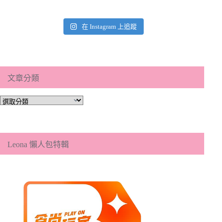
在 Instagram 上追蹤
文章分類
文
章
分
類
Leona 懶人包特輯