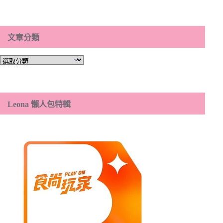
文章分類
文
章
分
類
Leona 懶人包特輯