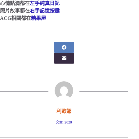
心情點滴都在
左手純真日記
照片故事都在
右手記憶按鍵
ACG相關都在
糖果屋
利歐娜
文章: 2028