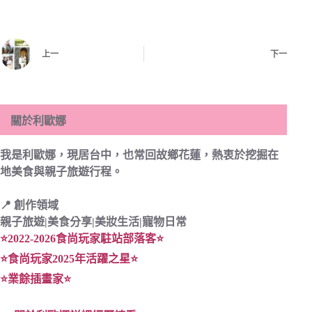
上一
下一
關於利歐娜
我是利歐娜，現居
台中
，也常回故鄉
花蓮，
熱衷於挖掘在
地美食與親子旅遊行程。
📍 創作領域
親子旅遊|
美食分享|
美妝生活|寵物日常
⭐2022-2026食尚玩家駐站部落客⭐
⭐食尚玩家2025年活躍之星⭐
⭐業餘插畫家⭐