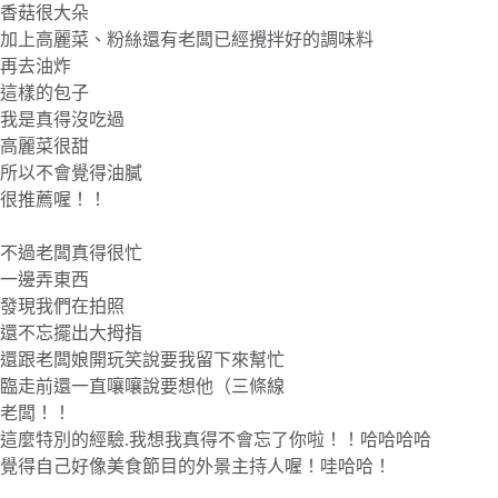
香菇很大朵
加上高麗菜、粉絲還有老闆已經攪拌好的調味料
再去油炸
這樣的包子
我是真得沒吃過
高麗菜很甜
所以不會覺得油膩
很推薦喔！！
不過老闆真得很忙
一邊弄東西
發現我們在拍照
還不忘擺出大拇指
還跟老闆娘開玩笑說要我留下來幫忙
臨走前還一直嚷嚷說要想他（三條線
老闆！！
這麼特別的經驗.我想我真得不會忘了你啦！！哈哈哈哈
覺得自己好像美食節目的外景主持人喔！哇哈哈！