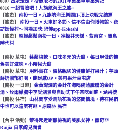
0807
四處走走。投機取巧的2011年集集單車集遇記
0816
一起冒險吧！九族航海王之旅~
【旅遊】
南投一日。九族航海王樂園II-頂上決戰完結篇
【旅遊】
南投一日。火車好多節、信不信由你博物館、夜
訪妖怪村～同場加映:恐怖app-Kokeshi
【旅遊】
輕輕鬆鬆南投一日。猴探井天梯、紫南宮、寶島
時代村
【南投 草屯】
蓬鬆棉軟、口味多元的大餅，每日現做的懷
舊美好滋味。小時候大餅
【南投 草屯】
用料實在、價格親切的健康鮮打果汁；芋頭
鮮奶濃郁好喝，飽足感UP。美可果汁草屯店‪
【南投 一日遊】
金黃燦爛的金針花海喝碗熱騰騰的金針
湯、煙雨朦朧中享受湖景與自助式下午茶吃到飽。涵碧樓
【南投 住宿】
山林間享受鳥語花香的悠閒情境，待在民宿
中也可以這麼有趣。原森林 民宿
【台中 活動】
禁得起近距離檢視的美肌女神。露奇亞
Ruijia-白家綺見面會