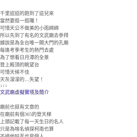
千里迢迢的跑到了這兒來
當然要逛一逛囉！
可惜天公不做美的小雨綿綿
所以先到了有名的文武廟去參拜
據說是為全台唯一開大門的孔廟
每逢考季考生的熱門去處
為了想看日月潭的全景
登上殿頂的眺望台
可惜天候不佳
天灰濛濛的…失望！
↓↓↓
文武廟虛擬實境及簡介
廟前也挺有文章的
在廟前有個365的登天梯
上頭記載了每一天生日的名人
只是為啥名偵探柯南也算
不過他好歹也是個人