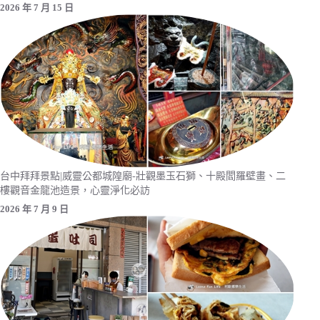
2026 年 7 月 15 日
台中拜拜景點|威靈公都城隍廟-壯觀墨玉石獅、十殿閻羅壁畫、二
樓觀音金龍池造景，心靈淨化必訪
2026 年 7 月 9 日