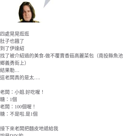
四處晃晃逛逛
肚子也餓了
到了伊達紹
找了被介紹過的美食-做不覆賣香菇高麗菜包（南投縣魚池
鄉義勇街上）
結果勒…
這老闆真的是太….
老闆：小姐.好吃喔！
糖：1個
老闆：100個喔！
糖：不是啦.是1個
接下來老闆把麵皮地遞給我
說是DIY的