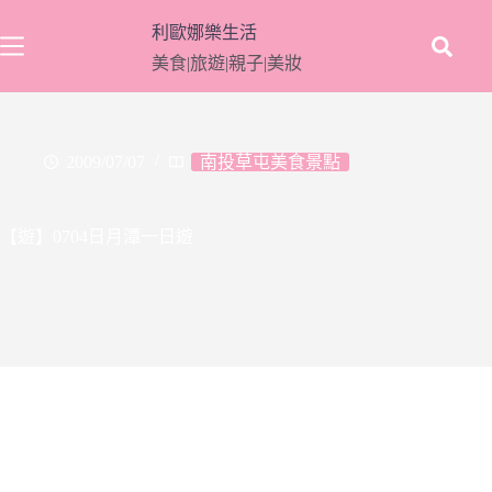
跳
利歐娜樂生活
至
美食|旅遊|親子|美妝
主
要
內
容
2009/07/07
南投草屯美食景點
【遊】0704日月潭一日遊