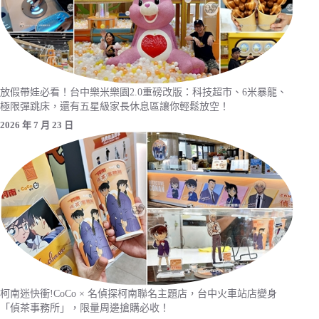
放假帶娃必看！台中樂米樂園2.0重磅改版：科技超市、6米暴龍、
極限彈跳床，還有五星級家長休息區讓你輕鬆放空！
2026 年 7 月 23 日
柯南迷快衝!CoCo × 名偵探柯南聯名主題店，台中火車站店變身
「偵茶事務所」，限量周邊搶購必收！