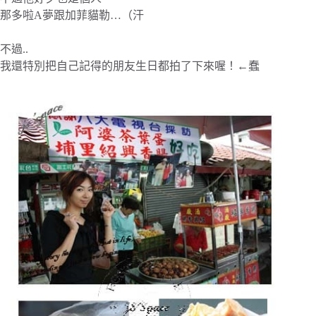
那多啦A夢跟加菲貓勒…（汗
不過..
我還特別把自己記得的朋友生日都拍了下來喔！←蠢