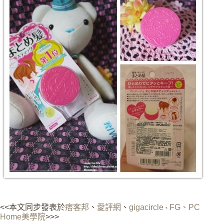
<<本文同步發表於
痞客邦
、
愛評網
、
gigacircle
FG、
PC
、
Home美學院
>
>>