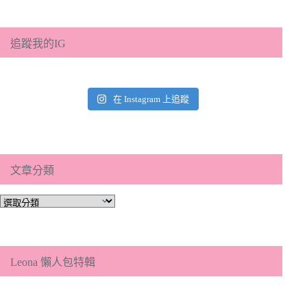
追蹤我的IG
在 Instagram 上追蹤
文章分類
文
章
分
類
Leona 懶人包特輯