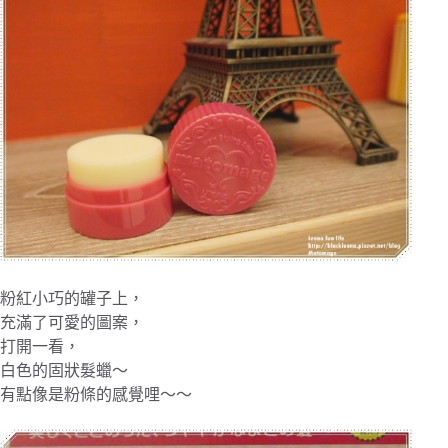
粉紅小巧的罐子上，
充滿了可愛的圖案，
打開一看，
白色的固狀髮蠟～
有點像是粉條的感覺哩～～