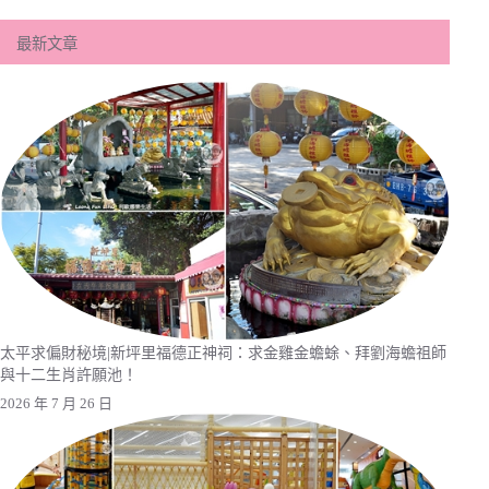
最新文章
太平求偏財秘境|新坪里福德正神祠：求金雞金蟾蜍、拜劉海蟾祖師
與十二生肖許願池！
2026 年 7 月 26 日