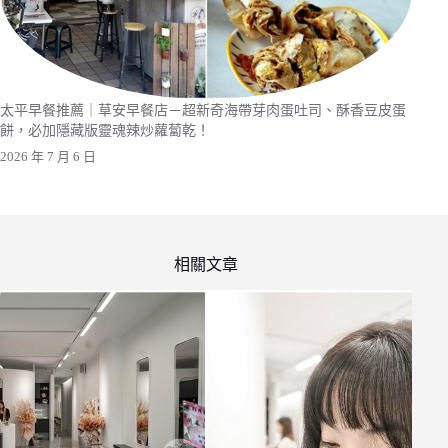
太平早餐推薦｜草安早餐店－超新奇海帶芽肉蛋吐司、酥香豆皮蛋
餅，必加隱藏版靈魂辣炒蘿蔔乾！
2026 年 7 月 6 日
相關文章