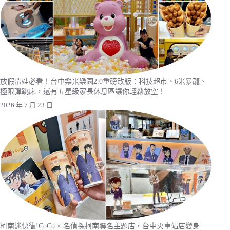
放假帶娃必看！台中樂米樂園2.0重磅改版：科技超市、6米暴龍、
極限彈跳床，還有五星級家長休息區讓你輕鬆放空！
2026 年 7 月 23 日
柯南迷快衝!CoCo × 名偵探柯南聯名主題店，台中火車站店變身