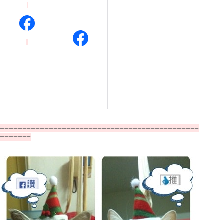
=============================================
=======