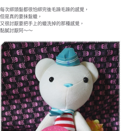
每次綁頭髮都很怕綁完後毛躁毛躁的感覺，
但是真的要抹髮蠟，
又很討厭要把手上的蠟洗掉的那種感覺，
黏膩討厭阿～～