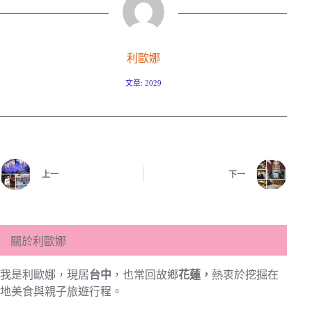
利歐娜
文章: 2029
上一
下一
關於利歐娜
我是利歐娜，現居
台中
，也常回故鄉
花蓮，
熱衷於挖掘在
地美食與親子旅遊行程。