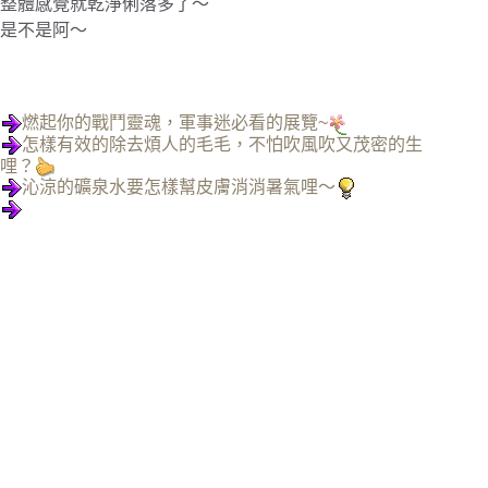
整體感覺就乾淨俐落多了～
是不是阿～
燃起你的戰鬥靈魂，軍事迷必看的展覽~
怎樣有效的除去煩人的毛毛，不怕吹風吹又茂密的生
哩？
沁涼的礦泉水要怎樣幫皮膚消消暑氣哩～