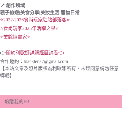
📍 創作領域
親子旅遊|
美食分享|
美妝生活|寵物日常
⭐2022-2026食尚玩家駐站部落客⭐
⭐食尚玩家2025年活躍之星⭐
⭐業餘插畫家⭐
👉
關於利歐娜詳細經歷請看👈
合作邀約：
blacklena7@gmail.com
【本站文章及照片版權為利歐娜所有，未經同意請勿任意
轉載】
追蹤我的FB