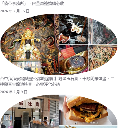
「偵茶事務所」，限量周邊搶購必收！
2026 年 7 月 15 日
台中拜拜景點|威靈公都城隍廟-壯觀墨玉石獅、十殿閻羅壁畫、二
樓觀音金龍池造景，心靈淨化必訪
2026 年 7 月 9 日