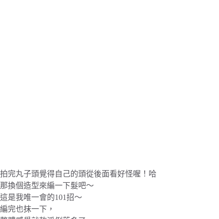
拍完丸子頭覺得自己的頭從後面看好怪喔！哈
那換個造型來編一下髮吧～
這是我唯一會的101招～
編完也抹一下，