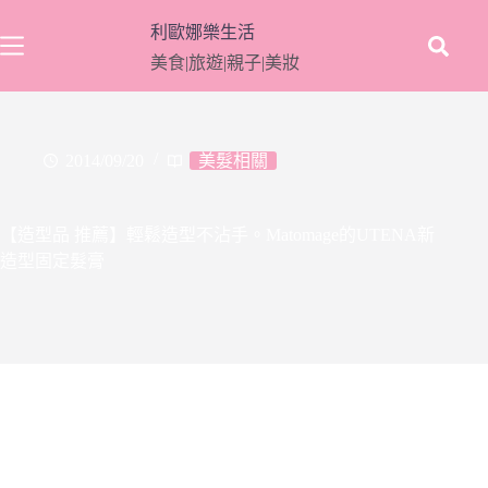
跳
利歐娜樂生活
至
美食|旅遊|親子|美妝
主
要
內
容
2014/09/20
美髮相關
【造型品 推薦】輕鬆造型不沾手。Matomage的UTENA新
造型固定髮膏