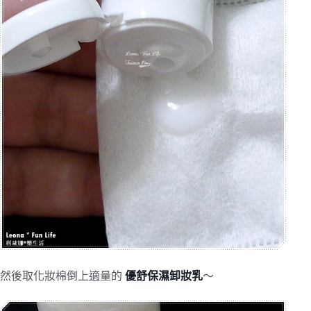
然後取化妝棉倒上適量的
 優舒保濕卸妝乳
～