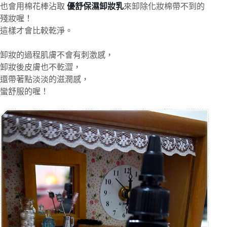
也會用棉花棒沾取
 優舒保濕卸妝乳
來卸除化妝棉帶不到的
殘妝喔！
這樣才會比較乾淨。
卸妝的過程肌膚不會有刺激感，
卸妝後皮膚也不乾澀，
還帶著點淡淡的滋潤感，
蠻舒服的喔！