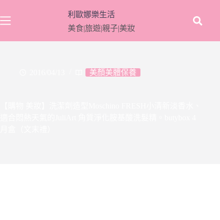
跳
利歐娜樂生活
至
美食|旅遊|親子|美妝
主
要
內
容
2016/04/13
美顏美體保養
【購物 美妝】洗潔劑造型Moschino FRESH小清新淡香水、
適合悶熱天氣的JuliArt 角質淨化胺基酸洗髮精。butybox 4
月盒（文末禮）