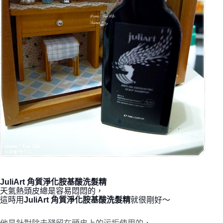
JuliArt 角質淨化胺基酸洗髮精
天氣熱頭皮總是容易悶悶的，
這時用
JuliArt 角質淨化胺基酸洗髮精
就很剛好～