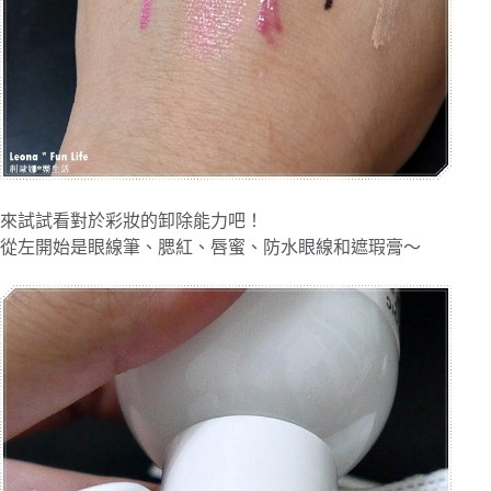
來試試看對於彩妝的卸除能力吧！
從左開始是眼線筆、腮紅、唇蜜、防水眼線和遮瑕膏～