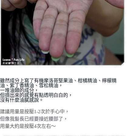
雖然成分上寫了有機摩洛哥堅果油、柑橘精油、檸檬精
油、紫丁香精油、雪松精油，
一堆油類的成分，
但擠出來的感覺有點透明白白的，
沒有什麼油膩感說。 
建議用量是
按壓1-2次於手心中，
但像我髮長已經要接近腰部了，
用量大約是按壓4次左右～