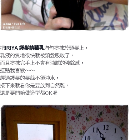
把
IRIYA 護髮精華乳
均勻塗抹於頭髮上，
乳液的質地很快就被頭髮吸收了，
而且塗抹完手上不會有油膩的殘餘感，
這點我喜歡～～
經過護髮的髮絲不須沖水，
接下來就看你是要放到自然乾，
還是要開始做造型都OK喔！