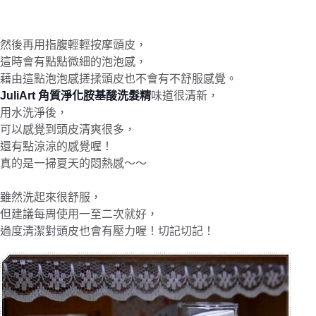
然後再用指腹輕輕按摩頭皮，
這時會有點點微細的泡泡感，
藉由這點泡泡感搓揉頭皮也不會有不舒服感覺。
JuliArt 角質淨化胺基酸洗髮精
味道很清新，
用水洗淨後，
可以感覺到頭皮清爽很多，
還有點涼涼的感覺喔！
真的是一掃夏天的悶熱感～～
雖然洗起來很舒服，
但建議每周使用一至二次就好，
過度清潔對頭皮也會有壓力喔！切記切記！