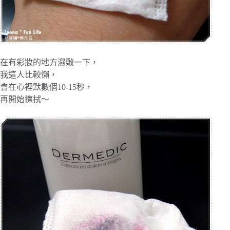
在有彩妝的地方濕敷一下，
我這人比較懶，
會在心裡默數個10-15秒，
再開始擦拭～