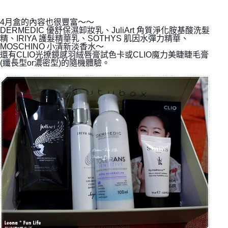
4月盒的內容也很豐富～～
DERMEDIC 優舒保濕卸妝乳、
JuliArt 角質淨化胺基酸洗髮
精、IRIYA 護髮精華乳、SOTHYS 肌因水彈力精華、
MOSCHINO 小清新淡香水～
還有CLIO光撩鏡感羽絨唇膏試色卡或CLIO魔力美睫睫毛膏
(纖長型or濃密型)的隨機體驗。