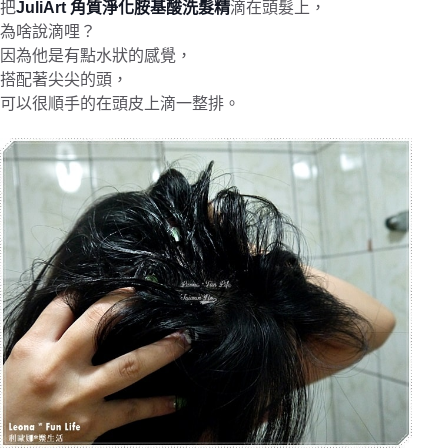
把
JuliArt 角質淨化胺基酸洗髮精
滴在頭髮上，
為啥說滴哩？
因為他是有點水狀的感覺，
搭配著尖尖的頭，
可以很順手的在頭皮上滴一整排。