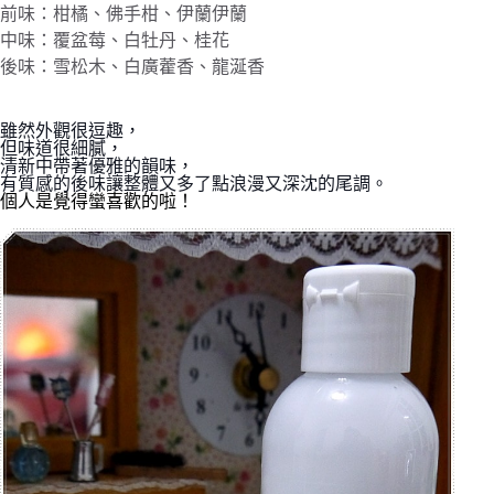
前味：柑橘、佛手柑、伊蘭伊蘭
中味：覆盆莓、白牡丹、桂花
後味：雪松木、白廣藿香、龍涎香
雖然外觀很逗趣，
但味道很細膩，
清新中帶著優雅的韻味，
有質感的後味讓整體又多了點浪漫又深沈的尾調。
個人是覺得蠻喜歡的啦！