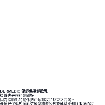
DERMEDIC 優舒保濕卸妝乳
這罐也是來的剛剛好，
因為接睫毛的關係把油類卸妝品都束之高閣。
像
優舒保濕卸妝乳這種溫和型的卸妝乳拿來卸除眼週的妝