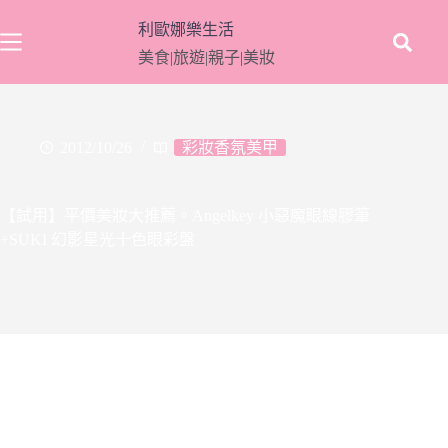
跳
利歐娜樂生活
至
美食|旅遊|親子|美妝
主
要
內
容
2012/10/26
彩妝香氛美甲
【試用】平價美妝大推薦。Angelkey 小惡魔眼線膠筆
+SUKI 幻影星光十色眼彩盤