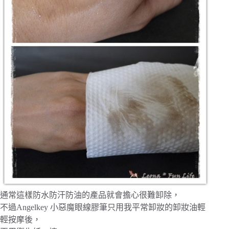
通常這樣防水防汗防油的產品就會擔心很難卸除，
不過Angelkey 小惡魔眼線膠筆只用我平常卸妝的卸妝油輕
輕按摩後，