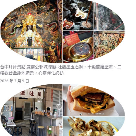
台中拜拜景點|威靈公都城隍廟-壯觀墨玉石獅、十殿閻羅壁畫、二
樓觀音金龍池造景，心靈淨化必訪
2026 年 7 月 9 日