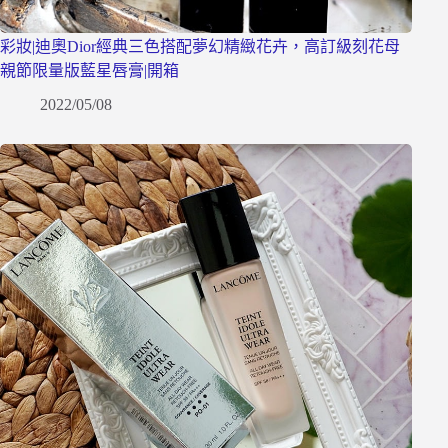
彩妝|迪奧Dior經典三色搭配夢幻精緻花卉，高訂級刻花母
親節限量版藍星唇膏|開箱
2022/05/08