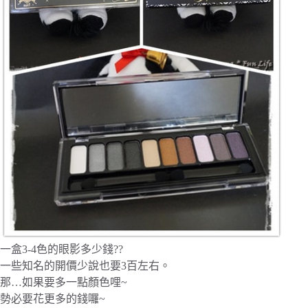
一盒3-4色的眼影多少錢??
一些知名的開價少說也要3百左右。
那…如果要多一點顏色哩~
勢必要花更多的錢囉~