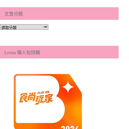
文章分類
文
章
分
類
Leona 懶人包特輯