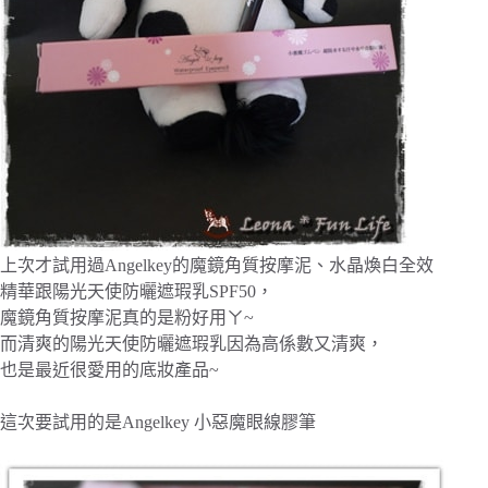
上次才試用過Angelkey的魔鏡角質按摩泥、水晶煥白全效
精華跟陽光天使防曬遮瑕乳SPF50，
魔鏡角質按摩泥真的是粉好用ㄚ~
而清爽的陽光天使防曬遮瑕乳因為高係數又清爽，
也是最近很愛用的底妝產品~
這次要試用的是Angelkey 小惡魔眼線膠筆