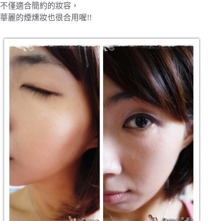
不僅適合簡約的妝容，
華麗的煙燻妝也很合用喔!!