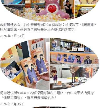
放假帶娃必看！台中樂米樂園2.0重磅改版：科技超市、6米暴龍、
極限彈跳床，還有五星級家長休息區讓你輕鬆放空！
2026 年 7 月 23 日
柯南迷快衝!CoCo × 名偵探柯南聯名主題店，台中火車站店變身
「偵茶事務所」，限量周邊搶購必收！
2026 年 7 月 15 日