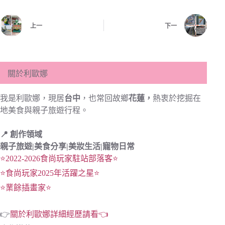
上一
下一
關於利歐娜
我是利歐娜，現居
台中
，也常回故鄉
花蓮，
熱衷於挖掘在
地美食與親子旅遊行程。
📍 創作領域
親子旅遊|
美食分享|
美妝生活|寵物日常
⭐2022-2026食尚玩家駐站部落客⭐
⭐食尚玩家2025年活躍之星⭐
⭐業餘插畫家⭐
👉
關於利歐娜詳細經歷請看👈