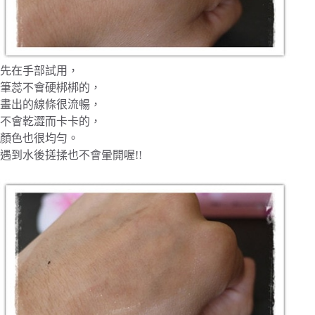
先在手部試用，
筆蕊不會硬梆梆的，
畫出的線條很流暢，
不會乾澀而卡卡的，
顏色也很均勻。
遇到水後搓揉也不會暈開喔!!