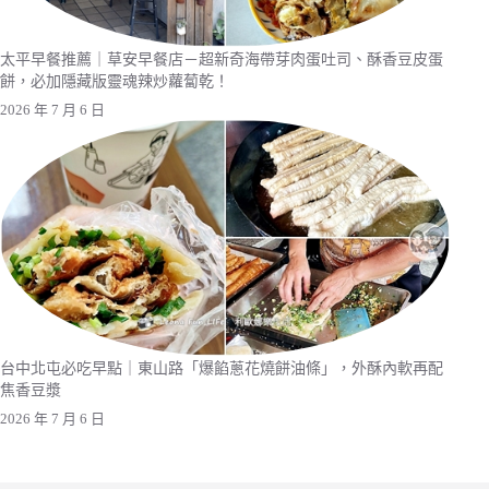
太平早餐推薦｜草安早餐店－超新奇海帶芽肉蛋吐司、酥香豆皮蛋
餅，必加隱藏版靈魂辣炒蘿蔔乾！
2026 年 7 月 6 日
台中北屯必吃早點｜東山路「爆餡蔥花燒餅油條」，外酥內軟再配
焦香豆漿
2026 年 7 月 6 日