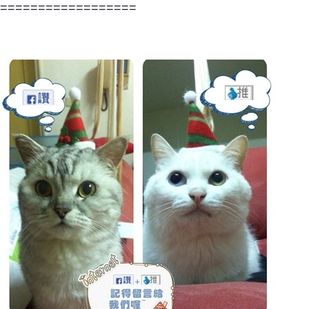
==================