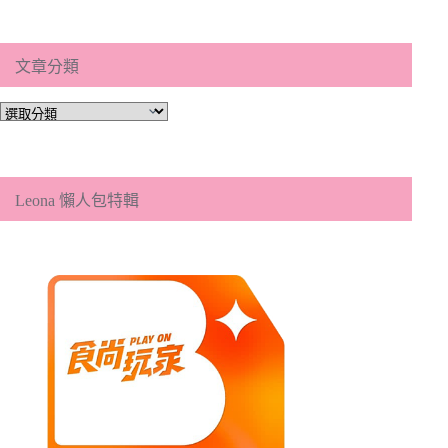
文章分類
文
章
分
類
Leona 懶人包特輯