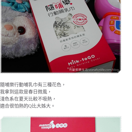
隨哺樂行動哺乳巾有三種花色，
我拿到這款是春日微風，
淺色系在夏天比較不吸熱，
適合很怕熱的Q比大姊大。