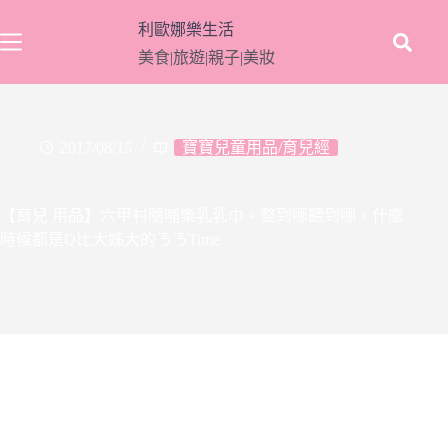
跳
利歐娜樂生活
至
美食|旅遊|親子|美妝
主
要
內
容
2017/08/15
寶寶兒童用品/育兒經
【育兒 用品】六甲村隨哺樂乳乳巾。整到哪餵到哪，什麼
時候都是Q比大姊大的ㄋㄋTime