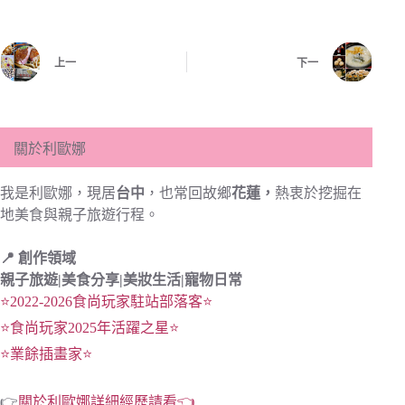
上一
下一
關於利歐娜
我是利歐娜，現居
台中
，也常回故鄉
花蓮，
熱衷於挖掘在
地美食與親子旅遊行程。
📍 創作領域
親子旅遊|
美食分享|
美妝生活|寵物日常
⭐2022-2026食尚玩家駐站部落客⭐
⭐食尚玩家2025年活躍之星⭐
⭐業餘插畫家⭐
👉
關於利歐娜詳細經歷請看👈