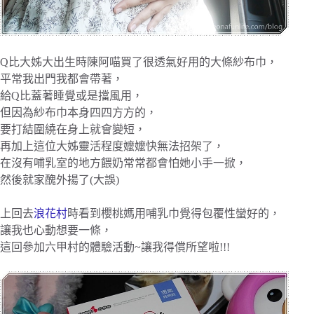
Q比大姊大出生時陳阿喵買了很透氣好用的大條紗布巾，
平常我出門我都會帶著，
給Q比蓋著睡覺或是擋風用，
但因為紗布巾本身四四方方的，
要打結圍繞在身上就會變短，
再加上這位大姊靈活程度嬤嬤快無法招架了，
在沒有哺乳室的地方餵奶常常都會怕她小手一掀，
然後就家醜外揚了(大誤)
上回去
浪花村
時看到櫻桃媽用哺乳巾覺得包覆性蠻好的，
讓我也心動想要一條，
這回參加六甲村的體驗活動~讓我得償所望啦!!!