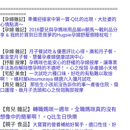
=============================================
==========
【孕婦雜記】
準備迎接家中第一寶-Q比的出現，大肚婆的
心情點滴～
【孕婦 雜記】
2016嬰兒與孕媽咪用品展in朝馬～戰利品分
享 & 我終於買到日思夜夢的Hugsie孕婦舒壓側睡枕啦！
【孕婦 雜記】
月子餐試吃＆優惠評比心得。廣和月子餐、
紫金堂月子餐、慧馨孕產婦健康諮詢中心
【抒壓 按摩】
孕媽咪也能安心的舒緩的孕婦按摩，讓專業
手法為你解除懷孕時的不適吧！。心之悅翎 孕產婦小天地
【宅配 美食】
一次試吃六種口味，好吃的有點難以取捨
啊！。橘村屋kitsumuraya 精選六入彌月試吃
【育兒 雜記】 
那些生小孩前沒告訴你的事～產後住院、傷
口護理、做月子洗頭和心之悅翎胸部按摩
【育兒 雜記】
轉職媽咪一週年，全職媽咪真的沒有
想像中的簡單啊！。Q比生日快樂 
【親子 食品】
大寶寶的營養補給好幫手，適口性佳、好