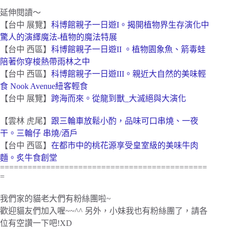
延伸閱讀～
【台中 展覽】
科博館親子一日遊I。揭開植物界生存演化中
驚人的演繹魔法-植物的魔法特展
【台中 西區】
科博館親子一日遊II 。植物園象魚、箭毒蛙
陪著你穿梭熱帶雨林之中
【台中 西區】
科博館親子一日遊III。親近大自然的美味輕
食 Nook Avenue紐客輕食
【台中 展覽】
跨海而來。從龍到獸_大滅絕與大演化
【雲林 虎尾】
跟三輪車放鬆小酌，品味可口串燒、一夜
干。三輪仔 串燒/酒戶
【台中 西區】
在都市中的桃花源享受皇室級的美味牛肉
麵。炙牛食創堂
=============================================
=
我們家的貓老大們有粉絲團啦~
歡迎貓友們加入喔~~^^ 另外，小妹我也有粉絲團了，請各
位有空讚一下吧!XD