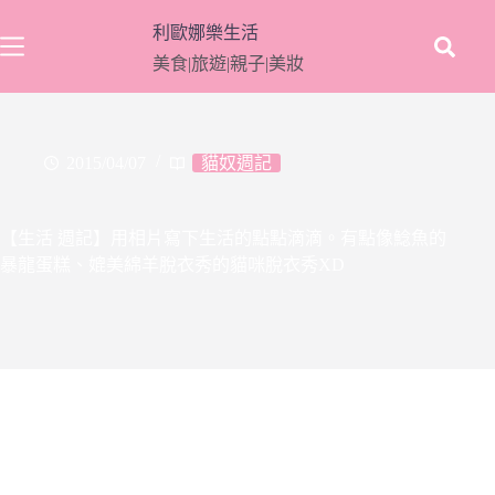
跳
利歐娜樂生活
至
美食|旅遊|親子|美妝
主
要
內
容
2015/04/07
貓奴週記
【生活 週記】用相片寫下生活的點點滴滴。有點像鯰魚的
暴龍蛋糕、媲美綿羊脫衣秀的貓咪脫衣秀XD