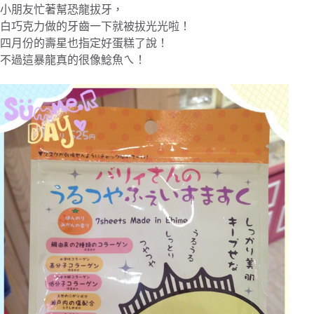
小朋友忙著幫恐龍拔牙，
白巧克力做的牙齒一下就被拔光光啦！
四月份的壽星也指定好蛋糕了說！
不過這暴龍真的很像鯰魚ㄟ！