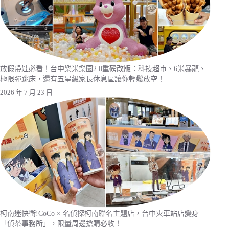
放假帶娃必看！台中樂米樂園2.0重磅改版：科技超市、6米暴龍、
極限彈跳床，還有五星級家長休息區讓你輕鬆放空！
2026 年 7 月 23 日
柯南迷快衝!CoCo × 名偵探柯南聯名主題店，台中火車站店變身
「偵茶事務所」，限量周邊搶購必收！