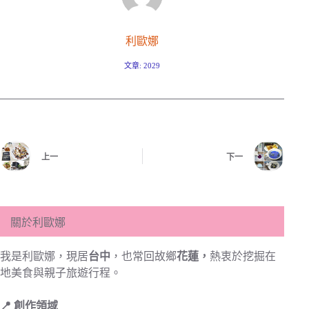
利歐娜
文章: 2029
上一
下一
關於利歐娜
我是利歐娜，現居
台中
，也常回故鄉
花蓮，
熱衷於挖掘在
地美食與親子旅遊行程。
📍 創作領域