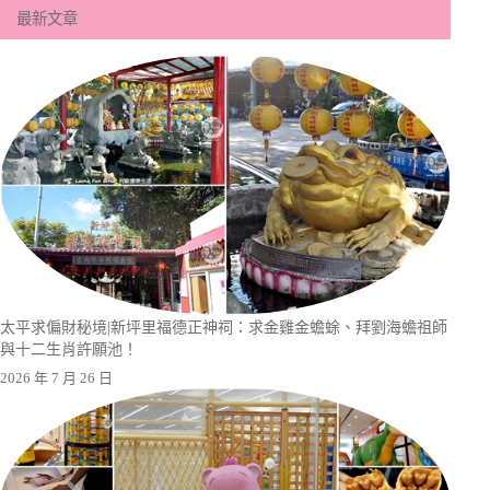
最新文章
太平求偏財秘境|新坪里福德正神祠：求金雞金蟾蜍、拜劉海蟾祖師
與十二生肖許願池！
2026 年 7 月 26 日