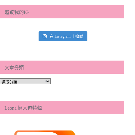
追蹤我的IG
在 Instagram 上追蹤
文章分類
文
章
分
類
Leona 懶人包特輯