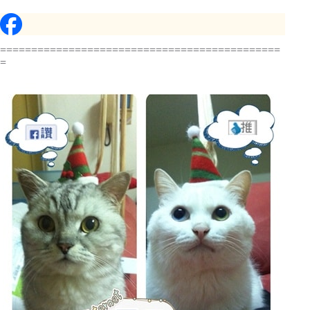
=============================================
=