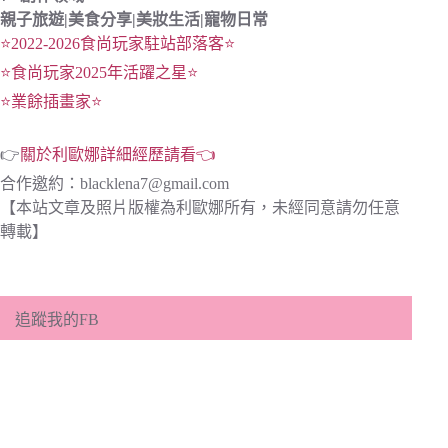
親子旅遊|
美食分享|
美妝生活|寵物日常
⭐2022-2026食尚玩家駐站部落客⭐
⭐食尚玩家2025年活躍之星⭐
⭐業餘插畫家⭐
👉
關於利歐娜詳細經歷請看👈
合作邀約：
blacklena7@gmail.com
【本站文章及照片版權為利歐娜所有，未經同意請勿任意
轉載】
追蹤我的FB