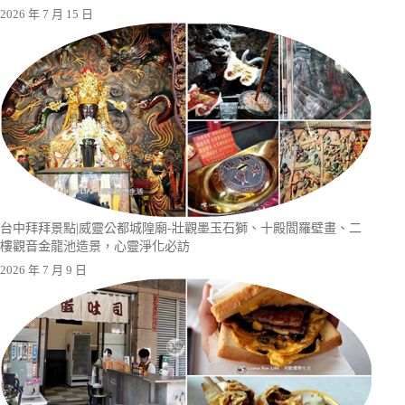
2026 年 7 月 15 日
台中拜拜景點|威靈公都城隍廟-壯觀墨玉石獅、十殿閻羅壁畫、二
樓觀音金龍池造景，心靈淨化必訪
2026 年 7 月 9 日