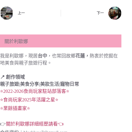
上一
下一
關於利歐娜
我是利歐娜，現居
台中
，也常回故鄉
花蓮，
熱衷於挖掘在
地美食與親子旅遊行程。
📍 創作領域
親子旅遊|
美食分享|
美妝生活|寵物日常
⭐2022-2026食尚玩家駐站部落客⭐
⭐食尚玩家2025年活躍之星⭐
⭐業餘插畫家⭐
👉
關於利歐娜詳細經歷請看👈