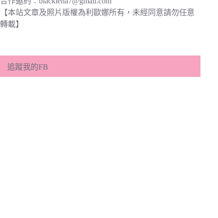
合作邀約：
blacklena7@gmail.com
【本站文章及照片版權為利歐娜所有，未經同意請勿任意
轉載】
追蹤我的FB