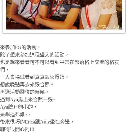
來參加FG的活動，
除了想來參加這種盛大的活動，
也是想來看看可不可以看到平常在部落格上交流的格友
們，
一入會場就看到真真跟火爆娘，
想說晚點再去來張合照。
再逛活動攤位的時候，
遇到Aya馬上來合照一張~
Aya臉有夠小的，
是想逼死誰~~
後來很巧的Erica跟Amy坐在旁邊，
聊得很開心阿!!!