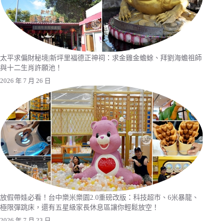
太平求偏財秘境|新坪里福德正神祠：求金雞金蟾蜍、拜劉海蟾祖師
與十二生肖許願池！
2026 年 7 月 26 日
放假帶娃必看！台中樂米樂園2.0重磅改版：科技超市、6米暴龍、
極限彈跳床，還有五星級家長休息區讓你輕鬆放空！
2026 年 7 月 23 日