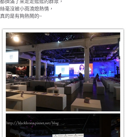
都擠滿了來走走逛逛的群眾，
絲毫沒被小雨澆熄熱情，
真的是有夠熱鬧的~