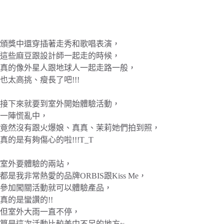
頒獎中還穿插著走秀和歌唱表演，
這些麻豆跟設計師一起走的時候，
真的像外星人跟地球人一起走路一般，
也太高挑、瘦長了吧!!!
接下來就要到室外開始體驗活動，
一陣慌亂中，
竟然沒有跟火爆娘、真真、茉莉她們拍到照，
真的是有夠傷心的啦!!!T_T
室外要體驗的兩站，
都是我非常熱愛的品牌ORBIS跟Kiss Me，
參加闖關活動就可以體驗產品，
真的是蠻讚的!!
但室外大雨一直不停，
算是這次活動比較美中不足的地方~