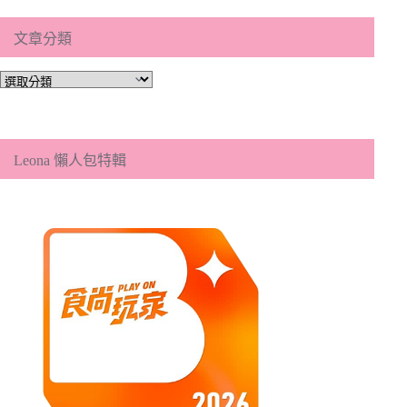
文章分類
文
章
分
類
Leona 懶人包特輯