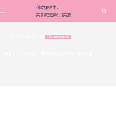
跳
利歐娜樂生活
至
美食|旅遊|親子|美妝
主
要
內
容
2013/09/16
Uncategoried
【活動】開心會格友。第六屆FG時尚美妝評鑑大賞