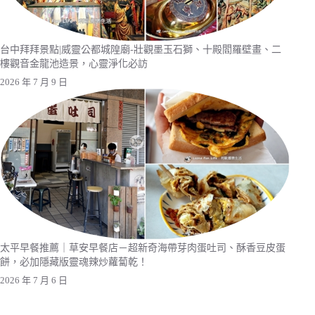
台中拜拜景點|威靈公都城隍廟-壯觀墨玉石獅、十殿閻羅壁畫、二
樓觀音金龍池造景，心靈淨化必訪
2026 年 7 月 9 日
太平早餐推薦｜草安早餐店－超新奇海帶芽肉蛋吐司、酥香豆皮蛋
餅，必加隱藏版靈魂辣炒蘿蔔乾！
2026 年 7 月 6 日