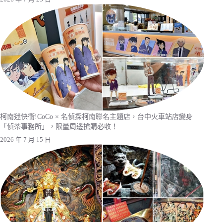
柯南迷快衝!CoCo × 名偵探柯南聯名主題店，台中火車站店變身
「偵茶事務所」，限量周邊搶購必收！
2026 年 7 月 15 日