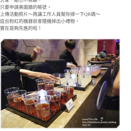
大家一點也不無聊，
只要申請美圖牆的帳號，
上傳活動照片～再讓工作人員幫你掃一下QR碼～
這台粉紅的機器就會隨機掉出小禮物，
實在是夠先進的啦！