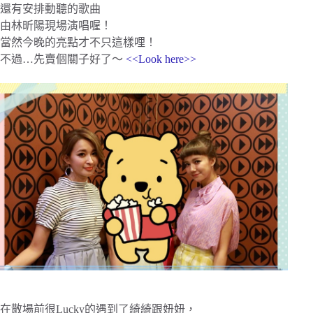
還有安排動聽的歌曲
由林昕陽現場演唱喔！
當然今晚的亮點才不只這樣哩！
不過…先賣個關子好了～
<<Look here>>
在散場前很Lucky的遇到了綺綺跟妞妞，