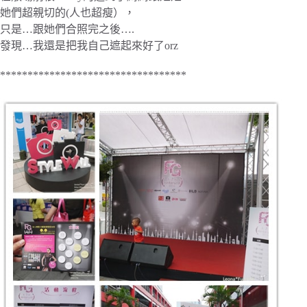
她們超親切的(人也超瘦），
只是…跟她們合照完之後….
發現…我還是把我自己遮起來好了orz
**********************************