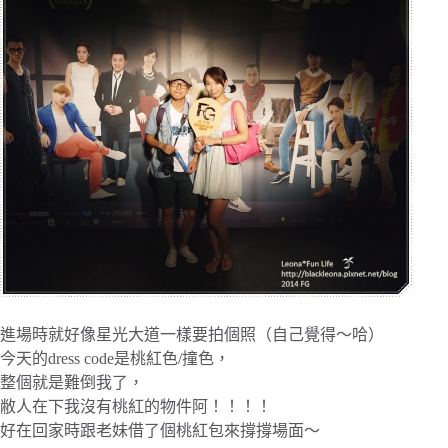
進場時就好像星光大道一樣要拍個照（自己覺得～哈）
今天的dress code是桃紅色/撞色，
整個就是難倒我了，
敝人在下我沒有桃紅的物件阿！！！！
好在回家時跟老妹借了個桃紅包來撐撐場面～