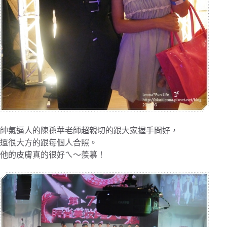
帥氣逼人的陳孫華老師超親切的跟大家握手問好，
還很大方的跟每個人合照。
他的皮膚真的很好ㄟ～羨慕！