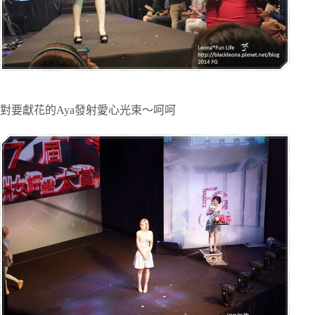
對要獻花的Aya發射愛心光束～呵呵