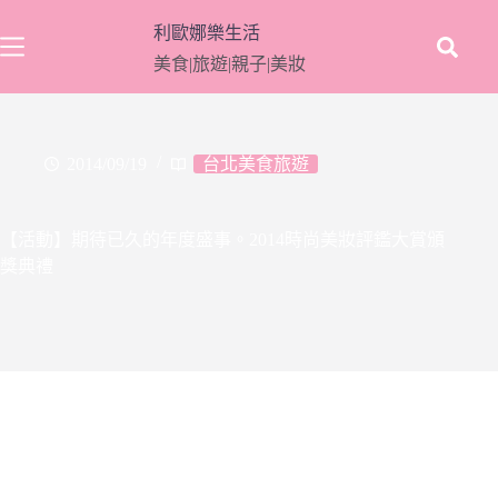
跳
利歐娜樂生活
至
美食|旅遊|親子|美妝
主
要
內
容
2014/09/19
台北美食旅遊
【活動】期待已久的年度盛事。2014時尚美妝評鑑大賞頒
獎典禮