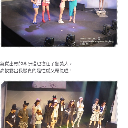
氣質出眾的李研瑾也擔任了頒獎人，
高衩露出長腿真的是性感又霸氣喔！