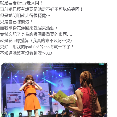
就是要看Emily走秀阿！
事前她已經有說要是她走不好不可以偷笑阿！
但是她明明就走得很穩健～
只是自己瞎緊張！
而我剛從花蓮回來就趕來活動，
竟然忘記了身為應援團最重要的東西….
就是花or應援牌（我真的來不及阿～哭）
只好…用我的ipad+led的app將就一下了！
不知道她沒有沒看到哩～XD