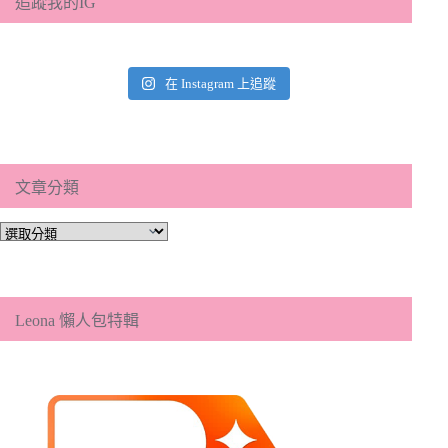
追蹤我的IG
在 Instagram 上追蹤
文章分類
文
章
分
類
Leona 懶人包特輯