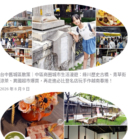
台中舊城區散策｜中區商圈城市生活漫遊：綠川歷史古橋、青草街
涼茶、異國超市爆買，再走進必比登名店玩手作越南春捲！
2026 年 8 月 9 日