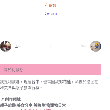
利歐娜
文章: 2033
上一
下一
關於利歐娜
我是利歐娜，現居
台中
，也常回故鄉
花蓮，
熱衷於挖掘在
地美食與親子旅遊行程。
📍 創作領域
親子旅遊|
美食分享|
美妝生活|寵物日常