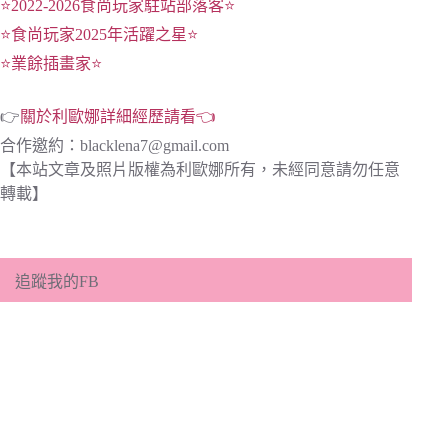
⭐2022-2026食尚玩家駐站部落客⭐
⭐食尚玩家2025年活躍之星⭐
⭐業餘插畫家⭐
👉
關於利歐娜詳細經歷請看👈
合作邀約：
blacklena7@gmail.com
【本站文章及照片版權為利歐娜所有，未經同意請勿任意
轉載】
追蹤我的FB