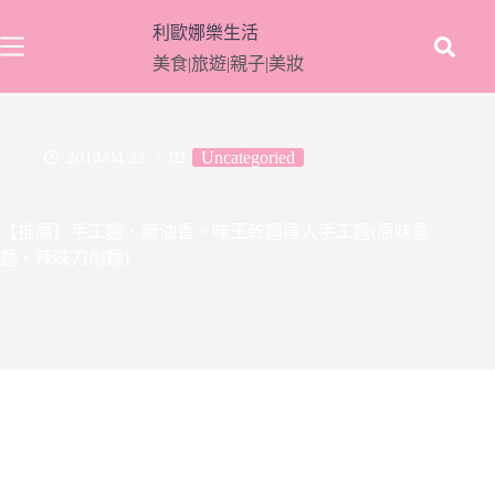
跳
利歐娜樂生活
至
美食|旅遊|親子|美妝
主
要
內
容
2014/04/25
Uncategoried
【推薦】手工麵、麻油香。味王乾麵達人手工麵(原味意
麵、辣味刀削麵)