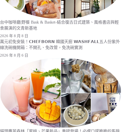
台中咖啡廳|野餐 Bask & Basket-結合復古日式建築、風格書店與輕
食展演的文青新基地
2026 年 8 月 8 日
萬元初免安裝！𝗖𝗛𝗘𝗙𝗕𝗢𝗥𝗡 韓國天廚 𝗪𝗔𝗦𝗛𝗙𝗔𝗟𝗟五人份紫外
線洗碗機開箱：不開孔、免改管，免洗碗實測
2026 年 8 月 6 日
貓頭鷹茶森林「蜜桃、芒果新品」重磅登場！必嚐口感脆脆的馬蹄