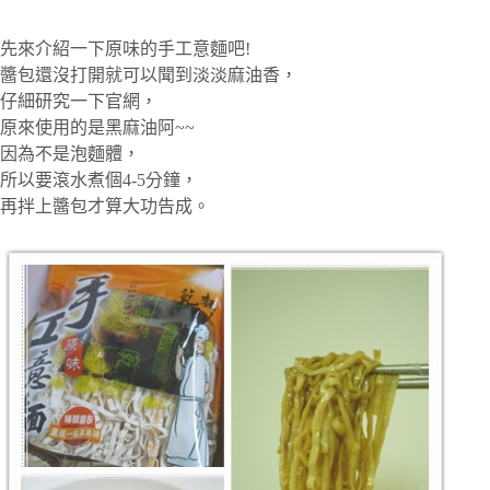
先來介紹一下原味的手工意麵吧!
醬包還沒打開就可以聞到淡淡麻油香，
仔細研究一下官網，
原來使用的是黑麻油阿~~
因為不是泡麵體，
所以要滾水煮個4-5分鐘，
再拌上醬包才算大功告成。