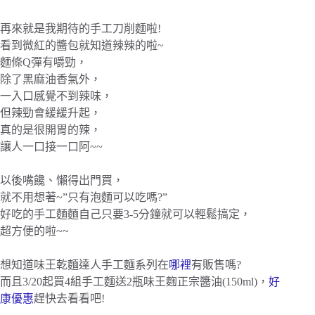
再來就是我期待的手工刀削麵啦!
看到微紅的醬包就知道辣辣的啦~
麵條Q彈有嚼勁，
除了黑麻油香氣外，
一入口感覺不到辣味，
但辣勁會緩緩升起，
真的是很開胃的辣，
讓人一口接一口阿~~
以後嘴饞、懶得出門買，
就不用想著~”只有泡麵可以吃嗎?”
好吃的手工麵麵自己只要3-5分鐘就可以輕鬆搞定，
超方便的啦~~
想知道味王乾麵達人手工麵系列在
哪裡
有販售嗎?
而且3/20起買4組手工麵送2瓶味王麴正宗醬油(150ml)，
好
康優惠
趕快去看看吧!