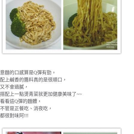
意麵的口感算是Q彈有勁，
配上鹹香的醬料真的是很順口，
又不會過膩，
搭配上一點燙青菜就更加健康美味了~~
看看這Q彈的麵體，
不管是正餐吃、消夜吃，
都很對味阿!!!