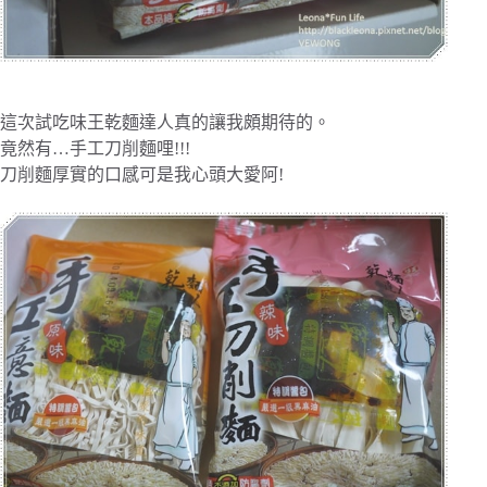
這次試吃味王乾麵達人真的讓我頗期待的。
竟然有…手工刀削麵哩!!!
刀削麵厚實的口感可是我心頭大愛阿!