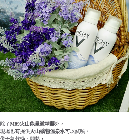
除了
M89火山能量微精華
外，
現場也有提供
火山礦物溫泉水
可以試噴，
像天氣乾燥、悶熱，