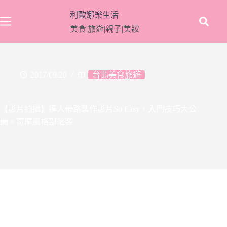
跳
利歐娜樂生活
至
美食|旅遊|親子|美妝
主
要
內
容
2017/09/20
台北美食旅遊
【影片拍攝】達人帶路製作影片So Easy，入門技巧大公
開。奇摩風格部落客