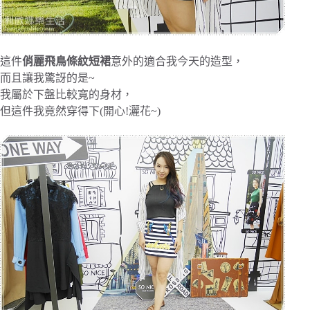
這件
俏麗飛鳥條紋短裙
意外的適合我今天的造型，
而且讓我驚訝的是~
我屬於下盤比較寬的身材，
但這件我竟然穿得下(開心!灑花~)