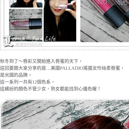
秋冬到了～唇彩又開始進入唇蜜的天下，
這回要跟大家分享的是…美國PALLADIO搖擺女伶絲柔唇蜜，
是米國的品牌，
這一系列一共有12個色系，
這繽紛的顏色不管少女、熟女都能找到心儀色喔！