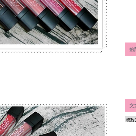
追
文
文
章
分