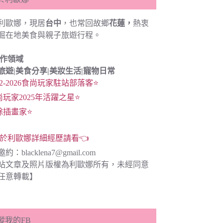
利歐娜，現居
台中
，也常回故鄉
花蓮，
熱衷
掘在地美食與親子旅遊行程。
創作領域
旅遊|
美食分享|
美妝生活|寵物日常
22-2026食尚玩家駐站部落客⭐
尚玩家2025年活躍之星⭐
餘插畫家⭐
於利歐娜詳細經歷請看👈
邀約：
blacklena7@gmail.com
站文章及照片版權為利歐娜所有，未經同意
任意轉載】
蹤我的FB