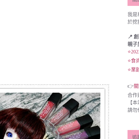
我是
於挖
📍 
親子
⭐20
⭐食
⭐業
👉
關
合作
【本
請勿
追