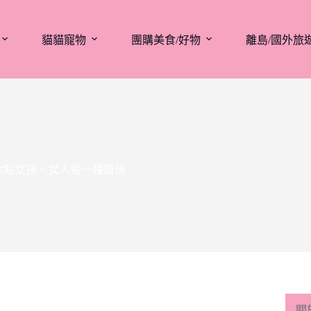
貓貓寵物
團購美食/好物
離島/國外旅
，妝點女孩、女人每一種風情
關