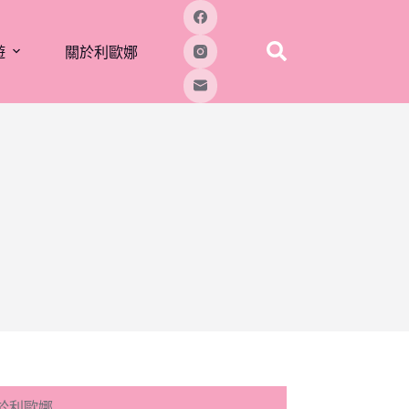
遊
關於利歐娜
於利歐娜