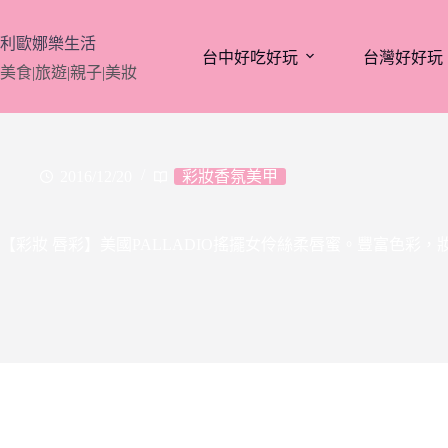
跳
至
利歐娜樂生活
台中好吃好玩
台灣好好玩
主
美食|旅遊|親子|美妝
要
內
容
2016/12/20
彩妝香氛美甲
【彩妝 唇彩】美國PALLADIO搖擺女伶絲柔唇蜜。豐富色彩