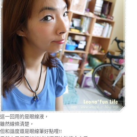
這一回用的是眼線液，
雖然線條清楚，
但和諧度還是眼線筆好點哩!!