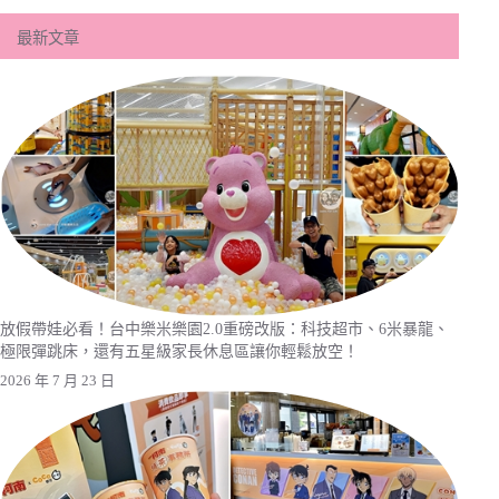
最新文章
放假帶娃必看！台中樂米樂園2.0重磅改版：科技超市、6米暴龍、
極限彈跳床，還有五星級家長休息區讓你輕鬆放空！
2026 年 7 月 23 日