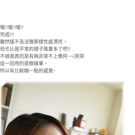
噹!!噹!!噹!!
完成!!!
雖然遠不及泫雅那樣性感漂亮，
但也比我平常的樣子隆重多了吧!!
不過我真的是有夠非常不上像阿~~(哭哭
這一回用的是眼線筆，
所以有比較糊一點的感覺~