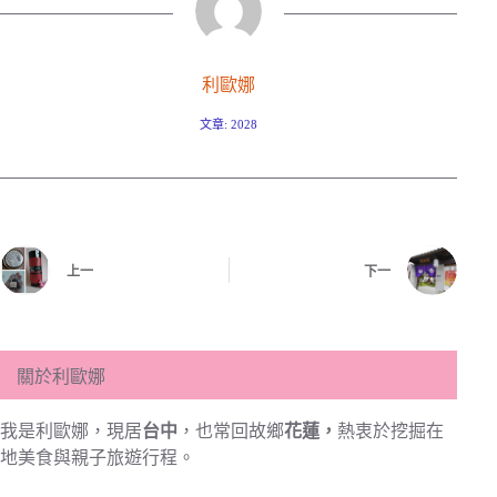
利歐娜
文章: 2028
上一
下一
關於利歐娜
我是利歐娜，現居
台中
，也常回故鄉
花蓮，
熱衷於挖掘在
地美食與親子旅遊行程。