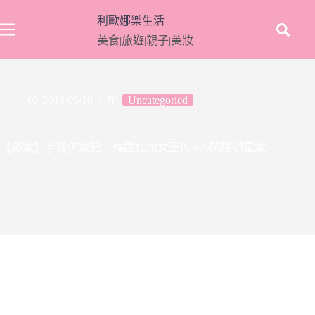
跳
利歐娜樂生活
至
美食|旅遊|親子|美妝
主
要
內
容
2013/05/10
Uncategoried
【彩妝】手殘仿妝記。韓國化妝女王Pony's閃耀明星妝