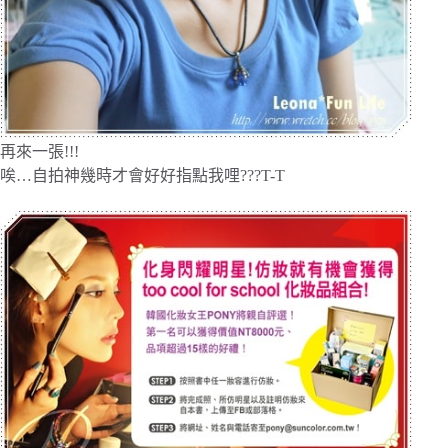
再來一張!!!
唉…自拍神幾時才會好好指點我哩???T-T