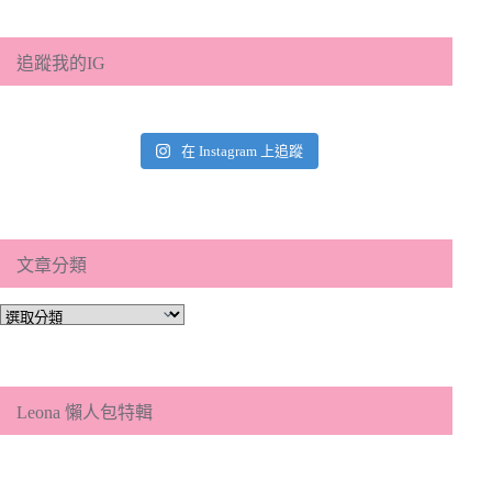
追蹤我的IG
在 Instagram 上追蹤
文章分類
文
章
分
類
Leona 懶人包特輯