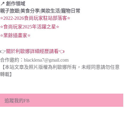
📍 創作領域
親子旅遊|
美食分享|
美妝生活|寵物日常
⭐2022-2026食尚玩家駐站部落客⭐
⭐食尚玩家2025年活躍之星⭐
⭐業餘插畫家⭐
👉
關於利歐娜詳細經歷請看👈
合作邀約：
blacklena7@gmail.com
【本站文章及照片版權為利歐娜所有，未經同意請勿任意
轉載】
追蹤我的FB