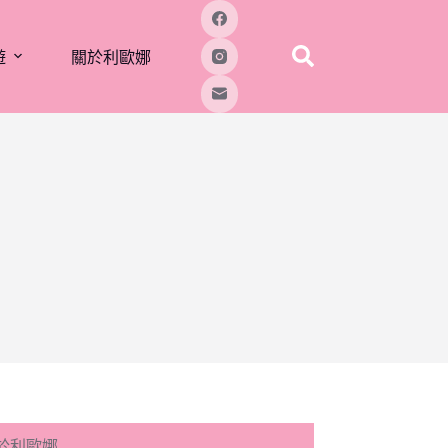
遊
關於利歐娜
於利歐娜