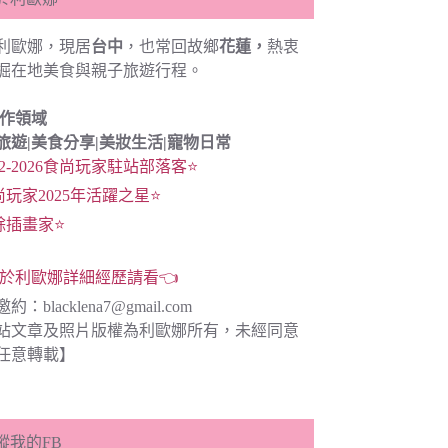
利歐娜，現居
台中
，也常回故鄉
花蓮，
熱衷
掘在地美食與親子旅遊行程。
創作領域
旅遊|
美食分享|
美妝生活|寵物日常
22-2026食尚玩家駐站部落客⭐
尚玩家2025年活躍之星⭐
餘插畫家⭐
於利歐娜詳細經歷請看👈
邀約：
blacklena7@gmail.com
站文章及照片版權為利歐娜所有，未經同意
任意轉載】
蹤我的FB