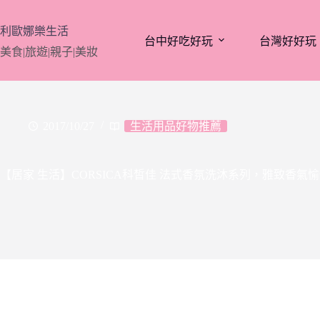
跳
至
利歐娜樂生活
台中好吃好玩
台灣好好玩
主
美食|旅遊|親子|美妝
要
內
容
2017/10/27
生活用品好物推薦
【居家 生活】CORSICA科皙佳 法式香氛洗沐系列，雅致香氣愉