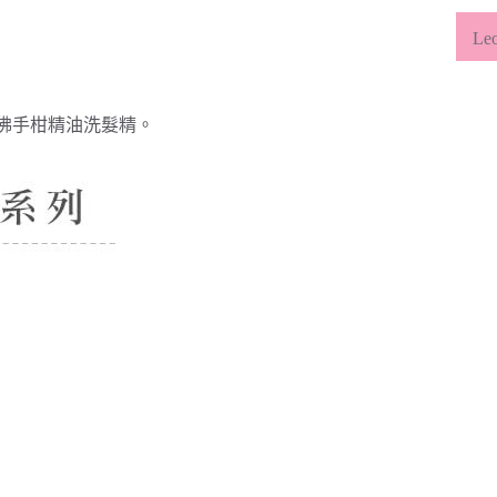
類
L
佛手柑精油洗髮精。