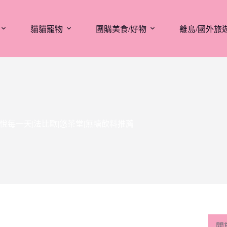
貓貓寵物
團購美食/好物
離島/國外旅
悅每一天|法比歐|悠茶堂|無糖飲料推薦
關