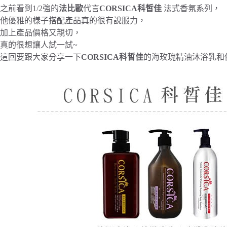
之前看到1/2強的
法比歐
代言
CORSICA科皙佳
法式香氛系列，
他優雅的樣子搭配產品真的很有說服力，
加上產品價格又親切，
真的很想讓人試一試~
這回要跟大家分享一下
CORSICA科皙佳
的海玫瑰精油沐浴乳和