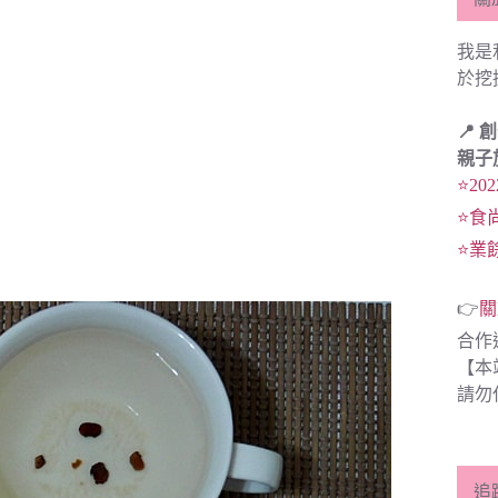
我是
於挖
📍 
親子
⭐20
⭐食
⭐業
👉
關
合作
【本
請勿
追