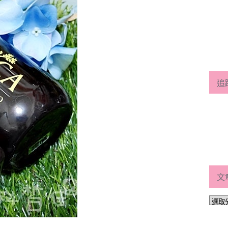
追
文
文
章
分