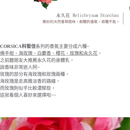
CORSICA科皙佳
系列的香氣主要分成六種~
佛手柑、海玫瑰、白麝香、櫻花、玫瑰和永久花
，
之前聽朋友大推薦永久花的身體乳，
說香味非常迷人阿~
玫瑰的部分有海玫瑰和玫瑰兩種，
海玫瑰是走高雅淡香的路線，
而玫瑰則似乎比較濃郁些，
這就看個人喜好來選擇啦~~