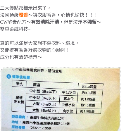
三大優點都標示出來了，
法國頂級
橙香
～讓衣服香香，心情也愉快！！！
CW酵素配方～
有效清除汙漬
，但是潔淨
不殘留
～
雙重柔纖科技~
真的可以滿足大家想不傷衣料、環境，
又能擁有香香舒適衣物的心願阿！
成分也有清楚標示～