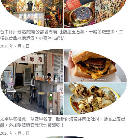
台中拜拜景點|威靈公都城隍廟-壯觀墨玉石獅、十殿閻羅壁畫、二
樓觀音金龍池造景，心靈淨化必訪
2026 年 7 月 9 日
太平早餐推薦｜草安早餐店－超新奇海帶芽肉蛋吐司、酥香豆皮蛋
餅，必加隱藏版靈魂辣炒蘿蔔乾！
2026 年 7 月 6 日