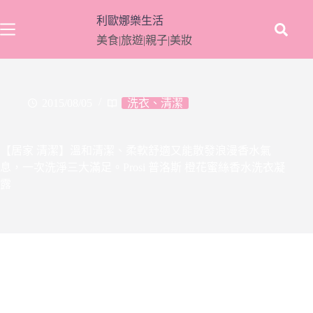
跳
利歐娜樂生活
至
美食|旅遊|親子|美妝
主
要
內
容
2015/08/05
洗衣、清潔
【居家 清潔】溫和清潔、柔軟舒適又能散發浪漫香水氣
息，一次洗淨三大滿足。Prosi 普洛斯 橙花蜜絲香水洗衣凝
露