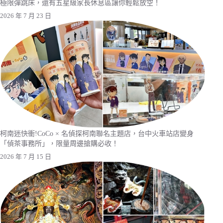
極限彈跳床，還有五星級家長休息區讓你輕鬆放空！
2026 年 7 月 23 日
柯南迷快衝!CoCo × 名偵探柯南聯名主題店，台中火車站店變身
「偵茶事務所」，限量周邊搶購必收！
2026 年 7 月 15 日