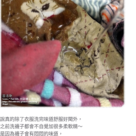
說真的除了衣服洗完味道舒服好聞外，
之前洗襪子都會不自覺加很多柔軟精～
是因為襪子會有悶悶的味道，