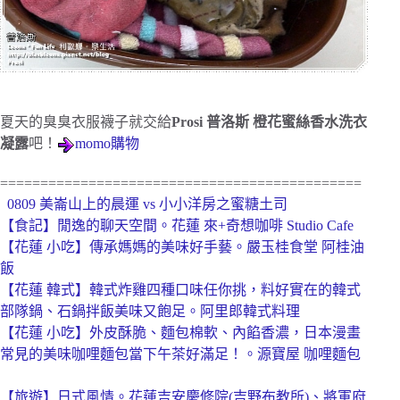
夏天的臭臭衣服襪子就交給
Prosi 普洛斯 橙花蜜絲香水洗衣
凝露
吧！
momo購物
=============================================
0809 美崙山上的晨運 vs 小小洋房之蜜糖土司
【食記】閒逸的聊天空間。花蓮 來+奇想咖啡 Studio Cafe
【花蓮 小吃】傳承媽媽的美味好手藝。嚴玉桂食堂 阿桂油
飯
【花蓮 韓式】韓式炸雞四種口味任你挑，料好實在的韓式
部隊鍋、石鍋拌飯美味又飽足。阿里郎韓式料理
【花蓮 小吃】外皮酥脆、麵包棉軟、內餡香濃，日本漫畫
常見的美味咖哩麵包當下午茶好滿足！。源寶屋 咖哩麵包
【旅遊】日式風情。花蓮吉安慶修院(吉野布教所)、將軍府