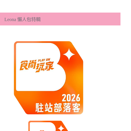
分
類
Leona 懶人包特輯