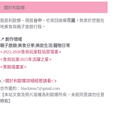
關於利歐娜
我是利歐娜，現居
台中
，也常回故鄉
花蓮，
熱衷於挖掘在
地美食與親子旅遊行程。
📍 創作領域
親子旅遊|
美食分享|
美妝生活|寵物日常
⭐2022-2026食尚玩家駐站部落客⭐
⭐食尚玩家2025年活躍之星⭐
⭐業餘插畫家⭐
👉
關於利歐娜詳細經歷請看👈
合作邀約：
blacklena7@gmail.com
【本站文章及照片版權為利歐娜所有，未經同意請勿任意
轉載】