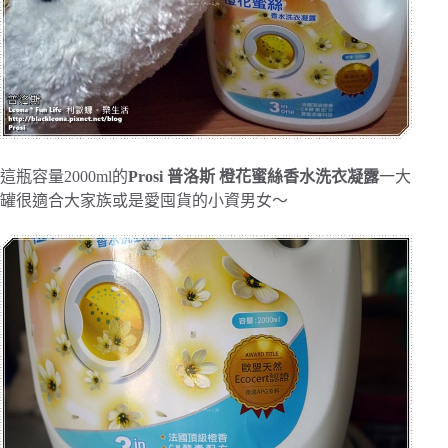
這瓶容量2000ml的
Prosi 普洛斯 橙花蜜絲香水洗衣凝露
一大
罐很適合大家族或是愛囤貨的小資男女～