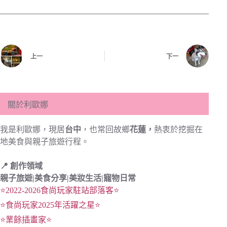
上一
下一
關於利歐娜
我是利歐娜，現居
台中
，也常回故鄉
花蓮，
熱衷於挖掘在
地美食與親子旅遊行程。
📍 創作領域
親子旅遊|
美食分享|
美妝生活|寵物日常
⭐2022-2026食尚玩家駐站部落客⭐
⭐食尚玩家2025年活躍之星⭐
⭐業餘插畫家⭐