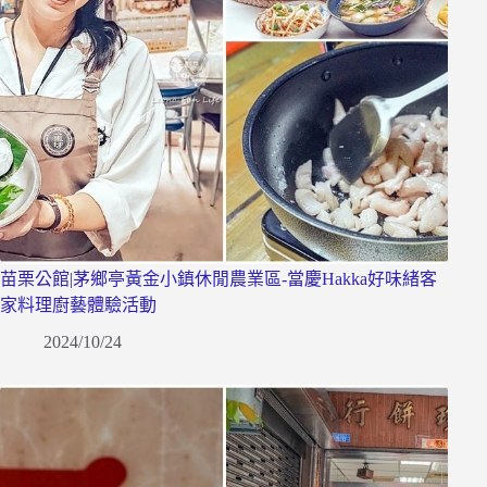
苗栗公館|茅鄉亭黃金小鎮休閒農業區-當慶Hakka好味緒客
家料理廚藝體驗活動
2024/10/24