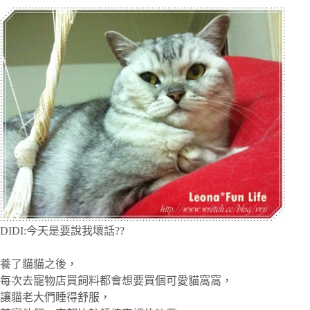
DIDI:今天是要說我壞話??
養了貓貓之後，
每次去寵物店買飼料都會想要買個可愛貓窩窩，
讓貓老大們睡得舒服，