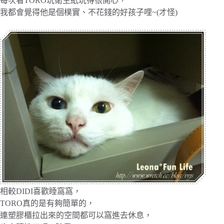
每次看TORO玩衛生紙玩得很開心，
我都會覺得他是個樸實、不花錢的好孩子哩~(才怪)
相較DIDI喜歡睡窩窩，
TORO真的是有夠簡單的，
連塑膠櫃拉出來的空間都可以窩進去休息，