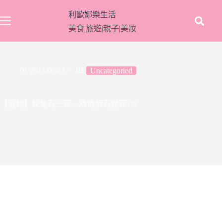
跳
利歐娜樂生活
至
美食|旅遊|親子|美妝
主
要
內
容
2013/05/21
Uncategoried
【寵物】狡兔有三窟，矯情貓有幾窟???