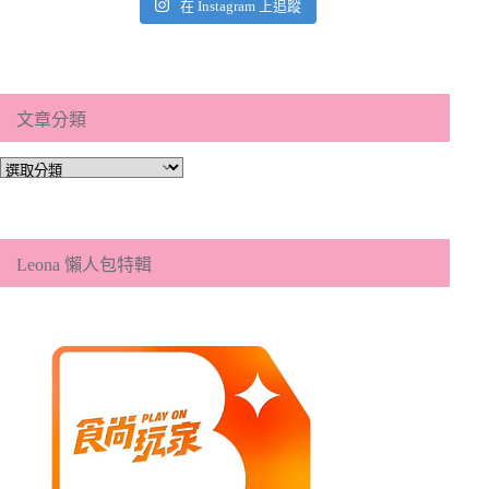
在 Instagram 上追蹤
文章分類
文
章
分
類
Leona 懶人包特輯