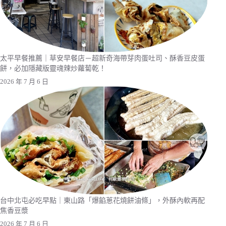
太平早餐推薦｜草安早餐店－超新奇海帶芽肉蛋吐司、酥香豆皮蛋
餅，必加隱藏版靈魂辣炒蘿蔔乾！
2026 年 7 月 6 日
台中北屯必吃早點｜東山路「爆餡蔥花燒餅油條」，外酥內軟再配
焦香豆漿
2026 年 7 月 6 日