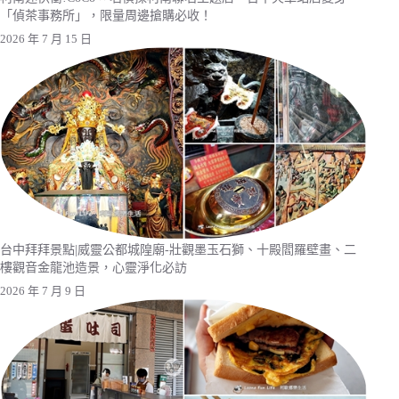
「偵茶事務所」，限量周邊搶購必收！
2026 年 7 月 15 日
台中拜拜景點|威靈公都城隍廟-壯觀墨玉石獅、十殿閻羅壁畫、二
樓觀音金龍池造景，心靈淨化必訪
2026 年 7 月 9 日