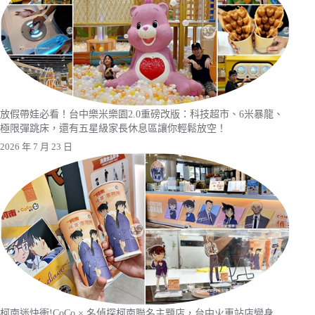
放假帶娃必看！台中樂米樂園2.0重磅改版：科技超市、6米暴龍、
極限彈跳床，還有五星級家長休息區讓你輕鬆放空！
2026 年 7 月 23 日
柯南迷快衝!CoCo × 名偵探柯南聯名主題店，台中火車站店變身