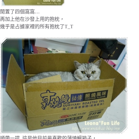
閒置了四個窩窩…
再加上他在沙發上用的抱枕，
幾乎是占據家裡的所有抱枕了T_T
順帶一提..這是他目前最喜歡的蒲燒鰻箱子，