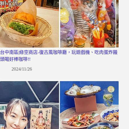
台中南區|綠空商店-復古風咖啡廳，玩遊戲機、吃肉蛋炸饅
頭喝好棒咖啡!!
2024/11/26