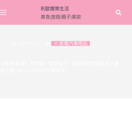
跳
利歐娜樂生活
至
美食|旅遊|親子|美妝
主
要
內
容
2016/09/29
3C家電汽車用品
【家電 影音】不閃屏、智慧藍光，護眼電視保護全家人靈
魂之窗。BenQ 43IW6500開箱文