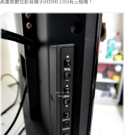
高畫質數位影音端子(HDMI 2.0)‎3有三組喔！