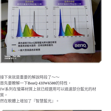
接下來就是重要的解說時段了～～
首先要瞭解一下
BenQ 43IW6500
的特性，
IW系列在螢幕材質上就已經選用可以過濾部分藍光的材
質，
然在軟體上增加了『智慧藍光』。