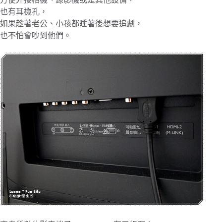
也有耳機孔，
如果趁著老公、小孩都睡著後想要追劇，
也不怕會吵到他們。