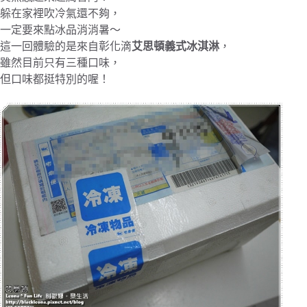
躲在家裡吹冷氣還不夠，
一定要來點冰品消消暑～
這一回體驗的是來自彰化滴
艾思頓義式冰淇淋
，
雖然目前只有三種口味，
但口味都挺特別的喔！