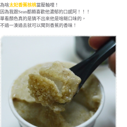
為啥
太妃香蕉核桃
當壓軸哩！
因為我跟Sean都頗喜歡他濃郁的口感阿！！！
單看顏色真的是猜不出來他是啥瞇口味的，
不過一湊過去就可以聞到香蕉的香味！