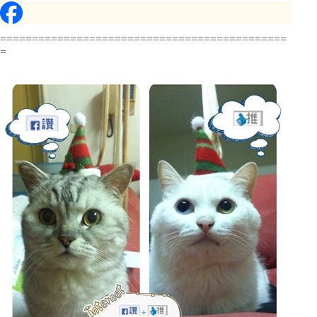
=============================================
=