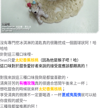
沒有專門挖冰淇淋的湯匙真的很難挖成一個圓球狀阿！哈
哈哈
針對這三種口味哩~
Sean只愛
太妃香蕉核桃
（因為他是猴子吧！哈）
這口味對於甜食愛好者來說的接受度應該都頗高的！
對我來說這三種口味我倒是都蠻喜歡的，
清爽芬芳的
有機玫瑰
真的很適合悠閒午後來上一杯；
想吃甜食的時候就來杯
太妃香蕉核桃
；
享受清爽的微燻不一定要喝酒，一杯
夏威夷風情
就可以給
你度假的感受～
三種我都蠻推薦的阿！