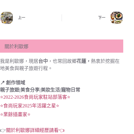
上一
下一
關於利歐娜
我是利歐娜，現居
台中
，也常回故鄉
花蓮，
熱衷於挖掘在
地美食與親子旅遊行程。
📍 創作領域
親子旅遊|
美食分享|
美妝生活|寵物日常
⭐2022-2026食尚玩家駐站部落客⭐
⭐食尚玩家2025年活躍之星⭐
⭐業餘插畫家⭐
👉
關於利歐娜詳細經歷請看👈