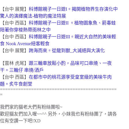
【台中 展覽】
科博館親子一日遊I。揭開植物界生存演化中
驚人的演繹魔法-植物的魔法特展
【台中 西區】
科博館親子一日遊II 。植物園象魚、箭毒蛙
陪著你穿梭熱帶雨林之中
【台中 西區】
科博館親子一日遊III。親近大自然的美味輕
食 Nook Avenue紐客輕食
【台中 展覽】
跨海而來。從龍到獸_大滅絕與大演化
【雲林 虎尾】
跟三輪車放鬆小酌，品味可口串燒、一夜
干。三輪仔 串燒/酒戶
【台中 西區】
在都市中的桃花源享受皇室級的美味牛肉
麵。炙牛食創堂
=============================================
=
我們家的貓老大們有粉絲團啦~
歡迎貓友們加入喔~~^^ 另外，小妹我也有粉絲團了，請各
位有空讚一下吧!XD