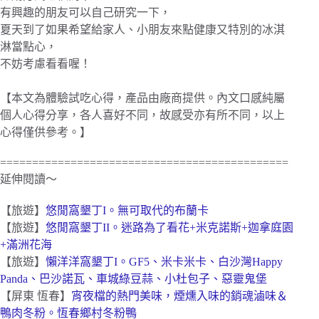
有興趣的朋友可以自己研究一下，
夏天到了如果希望給家人、小朋友來點健康又特別的冰淇
淋當點心，
不妨考慮看看喔！
【本文為體驗試吃心得，產品由廠商提供。內文口感純屬
個人心得分享，各人喜好不同，故感受亦有所不同，以上
心得僅供參考。】
=============================================
延伸閱讀～
【旅遊】
悠閒窩墾丁I。無可取代的布蘭卡
【旅遊】
悠閒窩墾丁II。迷路為了看花+米克諾斯+迦拿庭園
+滿洲花海
【旅遊】
懶洋洋窩墾丁I。GF5、米卡米卡、白沙灣Happy
Panda、巴沙諾瓦、車城綠豆蒜、小杜包子、惡靈鬼堡
【屏東 恆春】
宵夜檔的熱門美味，煙燻入味的銷魂滷味＆
鴨肉冬粉。恆春鄉村冬粉鴨