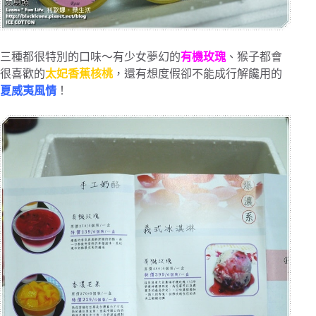
三種都很特別的口味～有少女夢幻的
有機玫瑰
、猴子都會
很喜歡的
太妃香蕉核桃
，還有想度假卻不能成行解饞用的
夏威夷風情
！