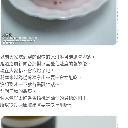
以前大家吃到溶的很快的冰淇淋可能還會埋怨，
經過之前新聞台針對冰品融化速度的報導後，
現在大家都不會抱怨了吧！
我本來以為從冷凍拿出來要一會才能吃，
沒想到才一下就有點融化感～
針對三種的觀察，
個人覺得太妃香蕉核桃是融化的最快的阿！
所以從冷凍庫取出就要趕快享用喔～