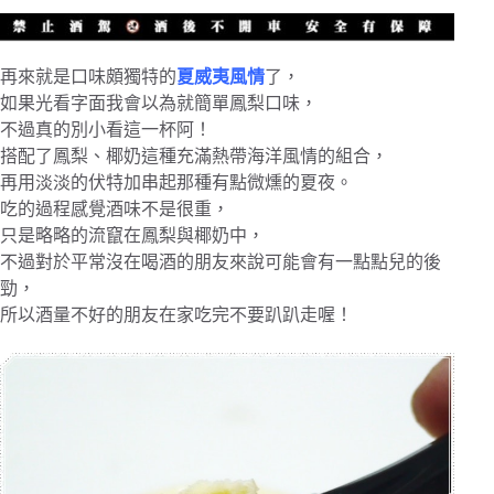
再來就是口味頗獨特的
夏威夷風情
了，
如果光看字面我會以為就簡單鳳梨口味，
不過真的別小看這一杯阿！
搭配了鳳梨、椰奶這種充滿熱帶海洋風情的組合，
再用淡淡的伏特加串起那種有點微燻的夏夜。
吃的過程感覺酒味不是很重，
只是略略的流竄在鳳梨與椰奶中，
不過對於平常沒在喝酒的朋友來說可能會有一點點兒的後
勁，
所以酒量不好的朋友在家吃完不要趴趴走喔！