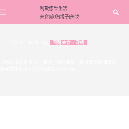
跳
利歐娜樂生活
至
美食|旅遊|親子|美妝
主
要
內
容
2015/06/08
團購美食、零嘴
【宅配 美食】夢幻、甜蜜、度假風格一杯搞定的美味爆濃
系義式冰淇淋。艾思頓甜點 Ice Cotton