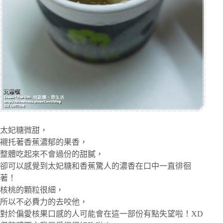
太妃糖微甜，
襯托著香蕉濃郁的果香，
整體吃起來不會過份的甜膩，
卻可以感覺到太妃糖和香蕉驚人的濃香在口中一直徘徊
著！
核桃的顆粒很細，
所以不必費力的去咬他，
對於偏愛核果口感的人可能會在這一部份有點失望啦！XD