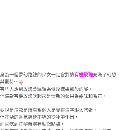
身為一個夢幻路線的少女一定會對這
有機玫瑰
充滿了幻想
與期待～
有些人想到玫瑰會歸類為像玫瑰果那般的酸，
但這款有機玫瑰吃起來是清新的蘋果香甜味和香花。
要說是這款是爆濃系個人是覺得這字眼太誇張，
但花朵的香氣綿延不絕的從冰中化出，
而且吃到花瓣時還有點微點甜，