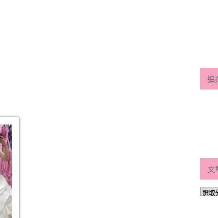
追
文
文
章
分