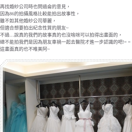
再找婚紗公司時也問過侖的意見，
因為86的拍攝風格比較能拍出故事性，
雖不如其他婚紗公司華麗，
但適合想要拍出紀念性質的朋友~
不過…說真的我們的故事真的也沒啥咪可以拍得出畫面的，
總不能拍我們是因為朋友車禍一起去醫院才進一步認識的吧!= =
這畫面真的也不唯美阿~