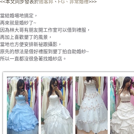
<<本文同步發表於
痞客邦
、
FG、
非常婚禮
>
>>
當結婚場地搞定，
再來就是婚紗了~
因為林大哥有朋友開工作室可以借到禮服，
再加上喜歡墾丁的風景，
當地也方便安排新祕跟攝影，
原先的想法是借好禮服到墾丁拍自助婚紗~
所以一直都沒很急著找婚紗店。