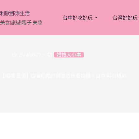
跳
至
利歐娜樂生活
台中好吃好玩
台灣好好玩
主
美食|旅遊|親子|美妝
要
內
容
2014/10/27
婚禮大小事
【婚禮 籌備】從自助婚紗轉變成包套拍攝。台中 時尚攝彩