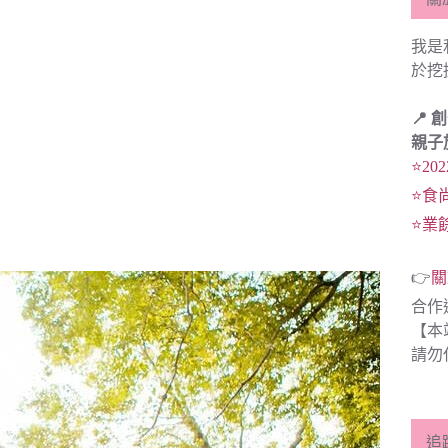
我是
於挖
📍 
親子
⭐20
⭐食
⭐業
👉
關
合作
【本
請勿
追