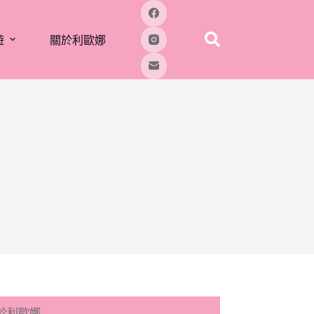
遊
關於利歐娜
於利歐娜