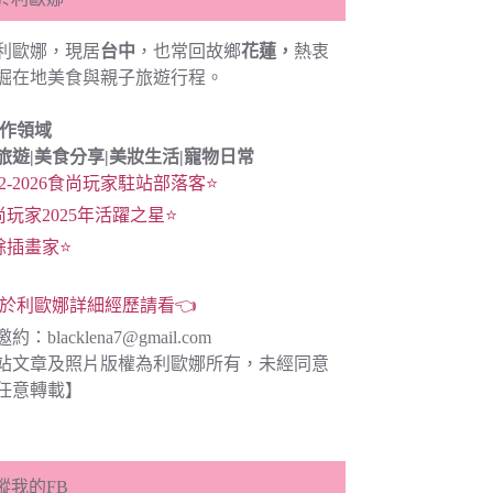
利歐娜，現居
台中
，也常回故鄉
花蓮，
熱衷
掘在地美食與親子旅遊行程。
創作領域
旅遊|
美食分享|
美妝生活|寵物日常
22-2026食尚玩家駐站部落客⭐
尚玩家2025年活躍之星⭐
餘插畫家⭐
於利歐娜詳細經歷請看👈
邀約：
blacklena7@gmail.com
站文章及照片版權為利歐娜所有，未經同意
任意轉載】
蹤我的FB