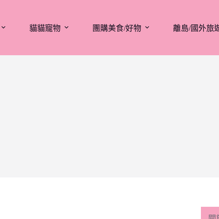
貓貓寵物
團購美食/好物
離島/國外旅
關