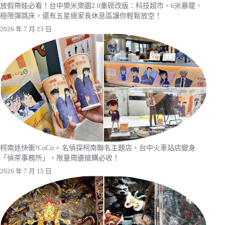
放假帶娃必看！台中樂米樂園2.0重磅改版：科技超市、6米暴龍、
極限彈跳床，還有五星級家長休息區讓你輕鬆放空！
2026 年 7 月 23 日
柯南迷快衝!CoCo × 名偵探柯南聯名主題店，台中火車站店變身
「偵茶事務所」，限量周邊搶購必收！
2026 年 7 月 15 日