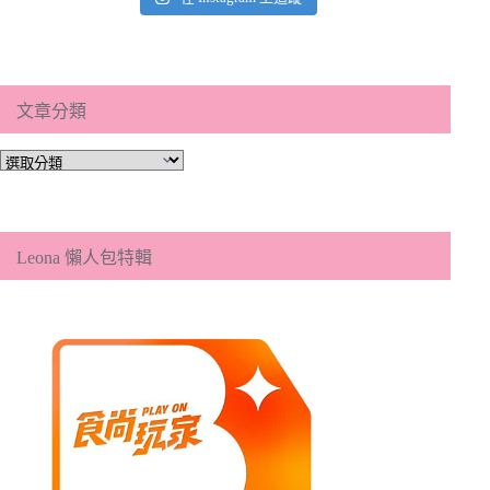
文章分類
文
章
分
類
Leona 懶人包特輯