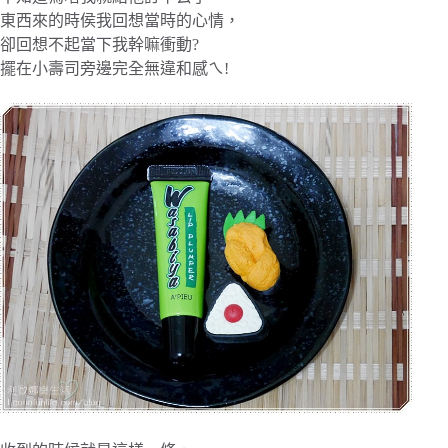
東西來的時侯我回想當時的心情，
卻回想不起當下我幹嘛衝動?
擺在小壽司旁邊完全無違和感ㄟ!