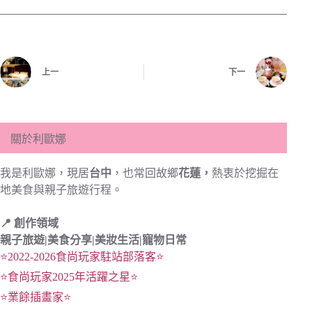
上一
下一
關於利歐娜
我是利歐娜，現居
台中
，也常回故鄉
花蓮，
熱衷於挖掘在
地美食與親子旅遊行程。
📍 創作領域
親子旅遊|
美食分享|
美妝生活|寵物日常
⭐2022-2026食尚玩家駐站部落客⭐
⭐食尚玩家2025年活躍之星⭐
⭐業餘插畫家⭐