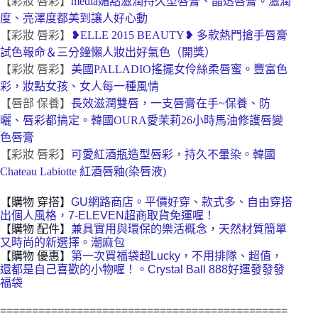
【彩妝 唇彩】
media媚點滋潤持久型唇膏、晶透唇膏。滋潤
度、亮澤度都美到讓人好心動
【彩妝 唇彩】
❥ELLE 2015 BEAUTY❥ 多款熱門搶手唇膏
試色報命＆三分鐘懶人妝出好氣色（開獎）
【彩妝 唇彩】
美國PALLADIO搖擺女伶絲柔唇蜜。豐富色
彩，妝點女孩、女人每一種風情
【唇部 保養】
長效滋潤雙唇，一支唇膏在手~保養、防
曬、唇彩都搞定。韓國OURA愛茉莉26小時馬油修護唇變
色唇膏
【彩妝 唇彩】
可愛紅酒瓶造型唇彩，持久不暈染。韓國
Chateau Labiotte 紅酒唇釉(染唇液)
【購物 穿搭】
GU網路商店。平價好穿、款式多、自由穿搭
出個人風格，7-ELEVEN超商取貨免運喔！
【購物 配件】
兼具實用與環保的樂活概念，天然材質簡單
又時尚的新選擇。潮麻包
【購物 優惠】
第一次買福袋超Lucky，不用排隊、超值，
還都是自己喜歡的小物喔！。Crystal Ball 888好運發發發
福袋
=============================================