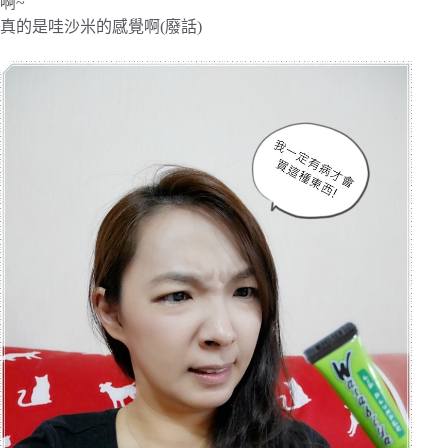
啊~
真的是哇沙米的感覺啊(廢話)