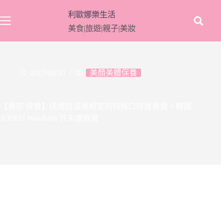
跳
利歐娜樂生活
至
美食|旅遊|親子|美妝
主
要
內
容
2017/08/30
美顏美體保養
【唇部 保養】送禮自虐兩相宜的特殊口味護唇膏。韓國
A’PIEU Wasabiya 芥末護唇膏