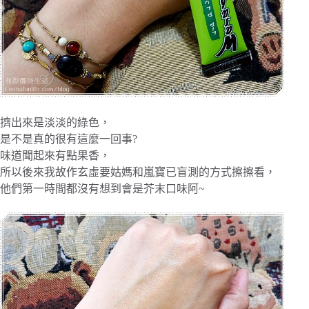
擠出來是淡淡的綠色，
是不是真的很有這麼一回事?
味道聞起來有點果香，
所以後來我故作玄虛要姑媽和嵐寶已盲測的方式擦擦看，
他們第一時間都沒有想到會是芥末口味阿~