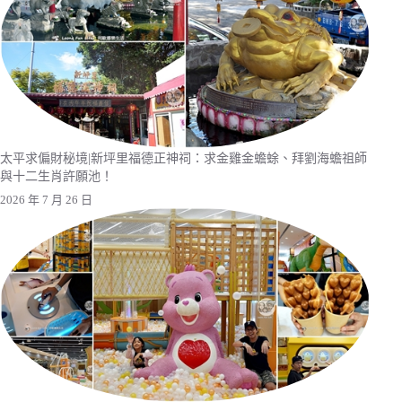
太平求偏財秘境|新坪里福德正神祠：求金雞金蟾蜍、拜劉海蟾祖師
與十二生肖許願池！
2026 年 7 月 26 日