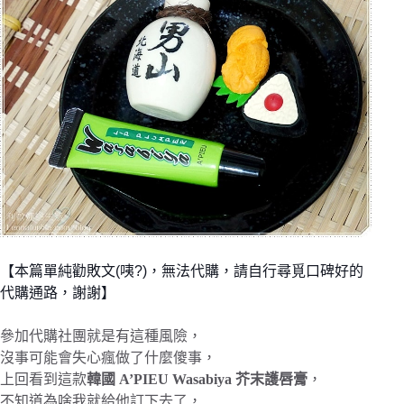
【本篇單純勸敗文(咦?)，無法代購，請自行尋覓口碑好的
代購通路，謝謝】
參加代購社團就是有這種風險，
沒事可能會失心瘋做了什麼傻事，
上回看到這款
韓國 A’PIEU Wasabiya 芥末護唇膏
，
不知道為啥我就給他訂下去了，