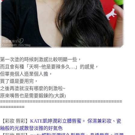
第一次塗的時候刺激感比較明顯一些，
而且會有種「天啊~他是要辣多久…」的感覺，
但畢竟個人造業個人擔，
買了還是要用完，
之後再塗就沒有哪麼的刺激啦~
原來嘴唇也是需要鍛鍊的(大誤)
=============================================
=========
【彩妝 唇彩】
KATE凱婷潤彩立體唇蜜。 保濕兼彩妝、瓷
釉般的光感散發淡雅的好氣色